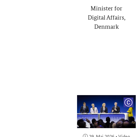
Minister for
Digital Affairs,
Denmark
COP
Veröffentlicht am:
29. Mai 2026
•
Video