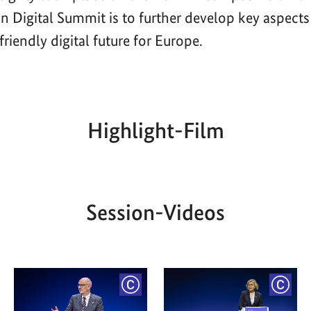
n Digital Summit is to further develop key aspects
riendly digital future for Europe.
Highlight-Film
Aktueller
Gesamtlaufzeit
00:00
|
00:00
Zeitpunkt
Session-Videos
YRIGHT
COPYRIGHT
COPY