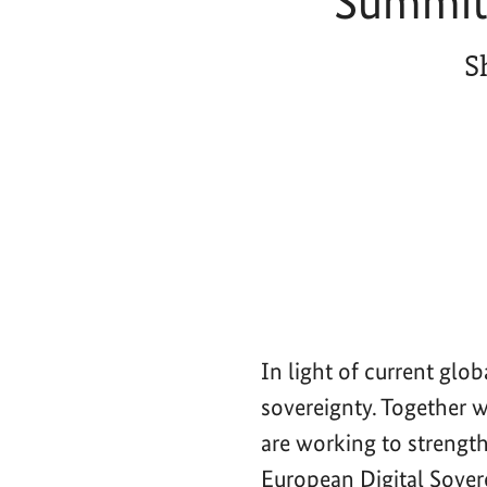
Summit 
S
In light of current glo
sovereignty. Together 
are working to strength
European Digital Sove