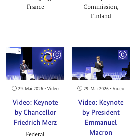
France
Commission,
Finland
YRIGHT
COPYRIGHT
COPY
Veröffentlicht am:
Veröffentlicht am:
29. Mai 2026
•
Video
29. Mai 2026
•
Video
Video: Keynote
Video: Keynote
by Chancellor
by President
Friedrich Merz
Emmanuel
Macron
Federal