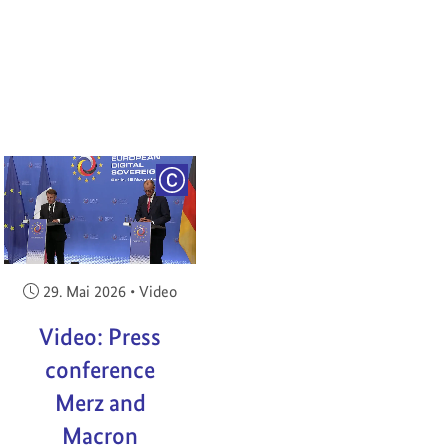
RIGHT
COPYRIGHT
Veröffentlicht am:
29. Mai 2026
•
Video
Video: Press
conference
Merz and
Macron