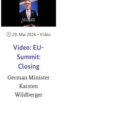
RIGHT
Veröffentlicht am:
29. Mai 2026
•
Video
Video: EU-
Summit:
Closing
German Minister
Karsten
Wildberger