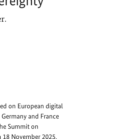
ereignty
r.
ced on European digital
of Germany and France
 the Summit on
n 18 November 2025.