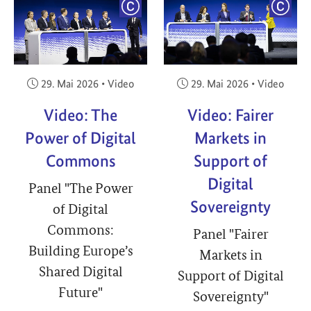
YRIGHT
COPYRIGHT
COPY
Veröffentlicht am:
Veröffentlicht am:
29. Mai 2026
•
Video
29. Mai 2026
•
Video
Video: The
Video: Fairer
Power of Digital
Markets in
Commons
Support of
Digital
Panel "The Power
Sovereignty
of Digital
Commons:
Panel "Fairer
Building Europe’s
Markets in
Shared Digital
Support of Digital
Future"
Sovereignty"