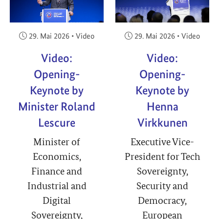
Veröffentlicht am:
Veröffentlicht am:
29. Mai 2026
•
Video
29. Mai 2026
•
Video
Video:
Video:
Opening-
Opening-
Keynote by
Keynote by
Minister Roland
Henna
Lescure
Virkkunen
Minister of
Executive Vice-
Economics,
President for Tech
Finance and
Sovereignty,
Industrial and
Security and
Digital
Democracy,
Sovereignty,
European