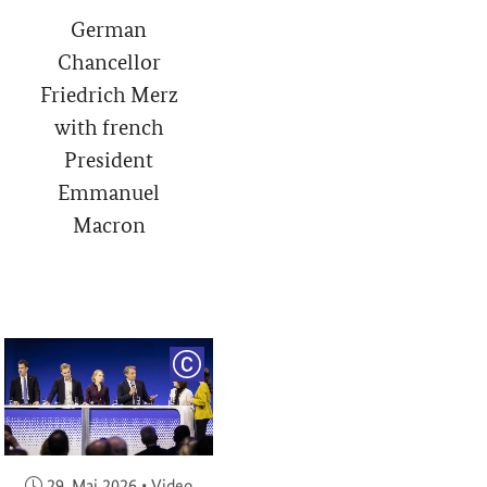
German
Chancellor
Friedrich Merz
with french
President
Emmanuel
Macron
RIGHT
COPYRIGHT
Veröffentlicht am:
29. Mai 2026
•
Video