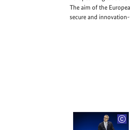
The aim of the Europea
secure and innovation-f
Video-
Player
COP