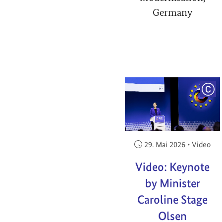
Germany
COP
Veröffentlicht am:
29. Mai 2026
•
Video
Video: Keynote
by Minister
Caroline Stage
Olsen