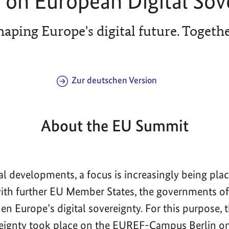
on European Digital Sov
haping Europe's digital future. Togethe
Zur deutschen Version
About the EU Summit
bal developments, a focus is increasingly being pla
with further EU Member States, the governments 
en Europe’s digital sovereignty. For this purpose,
reignty took place on the EUREF-Campus Berlin o