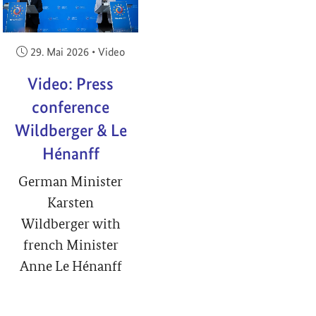
Veröffentlicht am:
29. Mai 2026
•
Video
Video: Press
conference
Wildberger & Le
Hénanff
German Minister
Karsten
Wildberger with
french Minister
Anne Le Hénanff