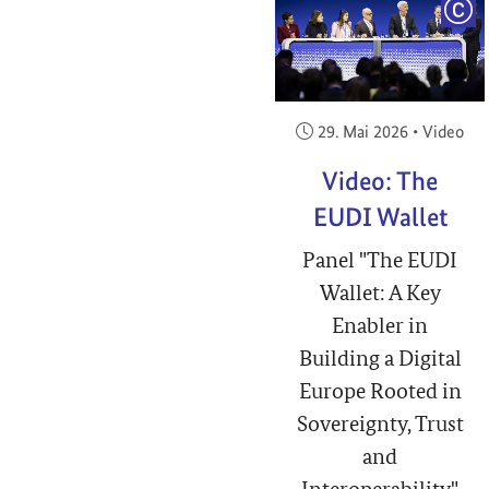
COP
Veröffentlicht am:
29. Mai 2026
•
Video
Video: The
EUDI Wallet
Panel "The EUDI
Wallet: A Key
Enabler in
Building a Digital
Europe Rooted in
Sovereignty, Trust
and
Interoperability"