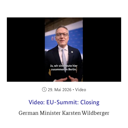
Veröffentlicht am:
29. Mai 2026
•
Video
Video: EU-Summit: Closing
German Minister Karsten Wildberger