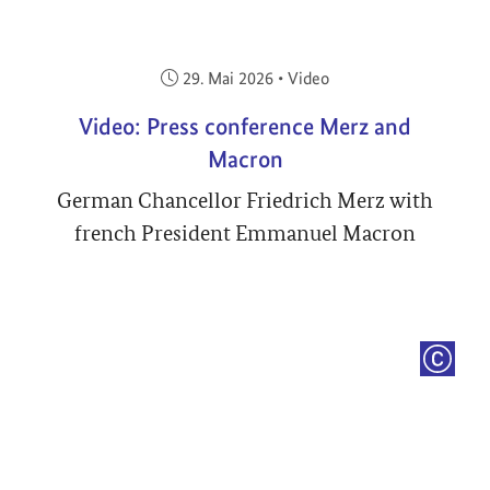
Veröffentlicht am:
29. Mai 2026
•
Video
Video: Press conference Merz and
Macron
German Chancellor Friedrich Merz with
french President Emmanuel Macron
COPYRI