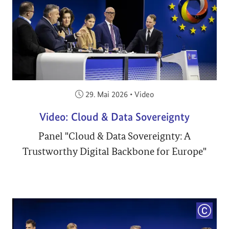
Veröffentlicht am:
29. Mai 2026
•
Video
Video: Cloud & Data Sovereignty
Panel "Cloud & Data Sovereignty: A
Trustworthy Digital Backbone for Europe"
COPYRI