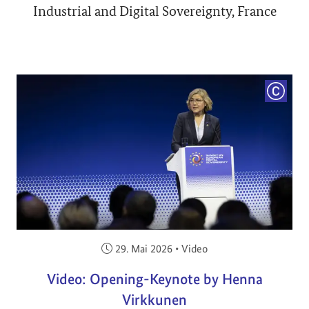
Industrial and Digital Sovereignty, France
COPYRI
Veröffentlicht am:
29. Mai 2026
•
Video
Video: Opening-Keynote by Henna
Virkkunen