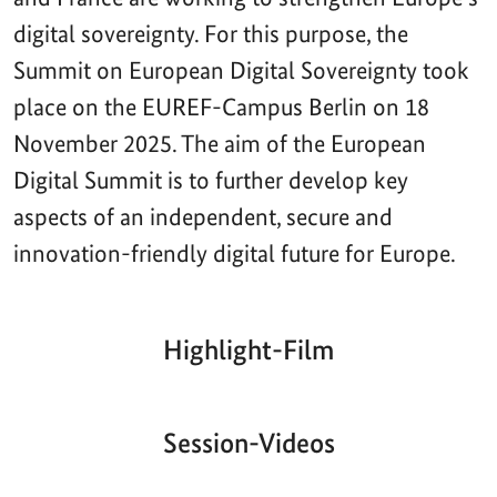
digital sovereignty. For this purpose, the
Summit on European Digital Sovereignty took
place on the EUREF-Campus Berlin on 18
November 2025. The aim of the European
Digital Summit is to further develop key
aspects of an independent, secure and
innovation-friendly digital future for Europe.
Highlight-Film
Aktueller
Gesamtlaufzeit
00:00
|
00:00
Zeitpunkt
Video-
Player
Session-Videos