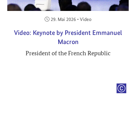
Veröffentlicht am:
29. Mai 2026
•
Video
Video: Keynote by President Emmanuel
Macron
President of the French Republic
COPYRI