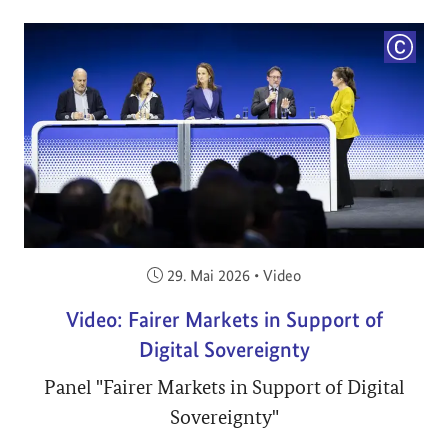
COPYRI
Veröffentlicht am:
29. Mai 2026
•
Video
Video: Fairer Markets in Support of
Digital Sovereignty
Panel "Fairer Markets in Support of Digital
Sovereignty"