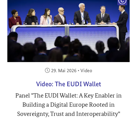
COPYRI
Veröffentlicht am:
29. Mai 2026
•
Video
Video: The EUDI Wallet
Panel "The EUDI Wallet: A Key Enabler in
Building a Digital Europe Rooted in
Sovereignty, Trust and Interoperability"