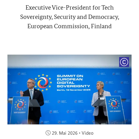
Executive Vice-President for Tech
Sovereignty, Security and Democracy,
European Commission, Finland
COPYRI
Veröffentlicht am:
29. Mai 2026
•
Video