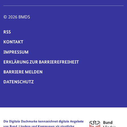
© 2026 BMDS
SERVICE-NAVIGATION FUSSBEREICH
RSS
KONTAKT
IMPRESSUM
ERKLÄRUNG ZUR BARRIEREFREIHEIT
BARRIERE MELDEN
DATENSCHUTZ
Die Digitale Dachmarke kennzeichnet digitale Angebote
von Bund, Ländern und Kommunen als staatliche