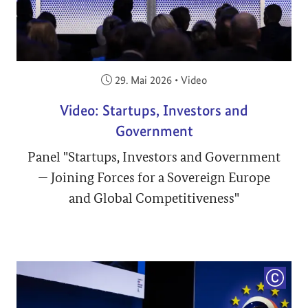
Veröffentlicht am:
29. Mai 2026
•
Video
Video: Startups, Investors and
Government
Panel "Startups, Investors and Government
— Joining Forces for a Sovereign Europe
and Global Competitiveness"
COPYRI