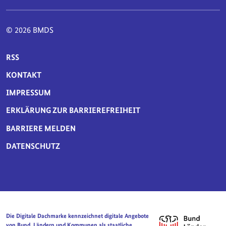
© 2026 BMDS
SERVICE-NAVIGATION FUSSBEREICH
RSS
KONTAKT
IMPRESSUM
ERKLÄRUNG ZUR BARRIEREFREIHEIT
BARRIERE MELDEN
DATENSCHUTZ
Die Digitale Dachmarke kennzeichnet digitale Angebote
von Bund, Ländern und Kommunen als staatliche