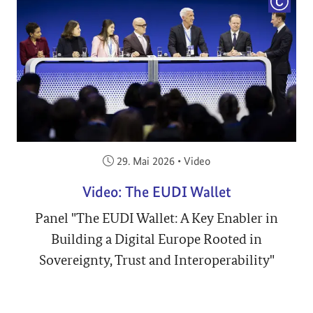
COPYRI
Veröffentlicht am:
29. Mai 2026
•
Video
Video: The EUDI Wallet
Panel "The EUDI Wallet: A Key Enabler in
Building a Digital Europe Rooted in
Sovereignty, Trust and Interoperability"