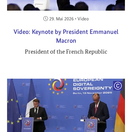
Veröffentlicht am:
29. Mai 2026
•
Video
Video: Keynote by President Emmanuel
Macron
President of the French Republic
COPYRI