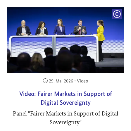
COPYRI
Veröffentlicht am:
29. Mai 2026
•
Video
Video: Fairer Markets in Support of
Digital Sovereignty
Panel "Fairer Markets in Support of Digital
Sovereignty"