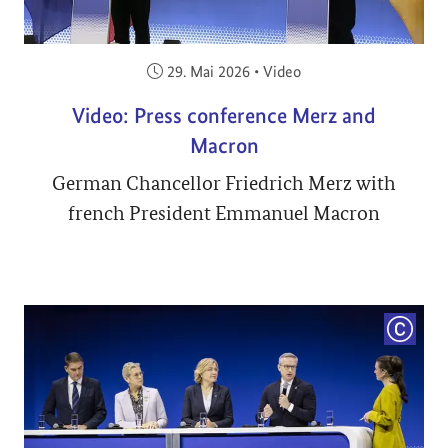
Veröffentlicht am:
29. Mai 2026
•
Video
Video: Press conference Merz and
Macron
German Chancellor Friedrich Merz with
french President Emmanuel Macron
COPYRI