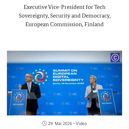
Executive Vice-President for Tech
Sovereignty, Security and Democracy,
European Commission, Finland
COPYRI
Veröffentlicht am:
29. Mai 2026
•
Video