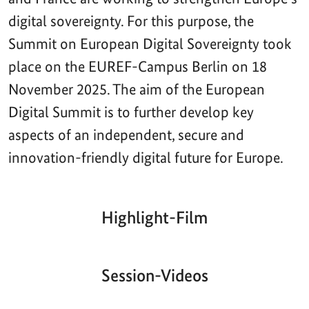
digital sovereignty. For this purpose, the
Summit on European Digital Sovereignty took
place on the EUREF-Campus Berlin on 18
November 2025. The aim of the European
Digital Summit is to further develop key
aspects of an independent, secure and
innovation-friendly digital future for Europe.
Highlight-Film
Aktueller
Gesamtlaufzeit
00:00
|
00:00
Zeitpunkt
Video-
Player
Session-Videos