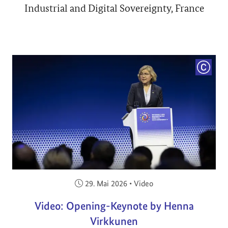
Industrial and Digital Sovereignty, France
COPYRI
Veröffentlicht am:
29. Mai 2026
•
Video
Video: Opening-Keynote by Henna
Virkkunen