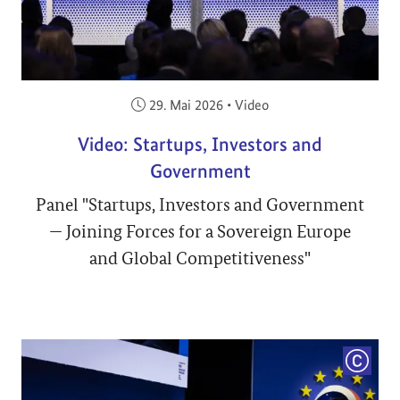
Veröffentlicht am:
29. Mai 2026
•
Video
Video: Startups, Investors and
Government
Panel "Startups, Investors and Government
— Joining Forces for a Sovereign Europe
and Global Competitiveness"
COPYRI