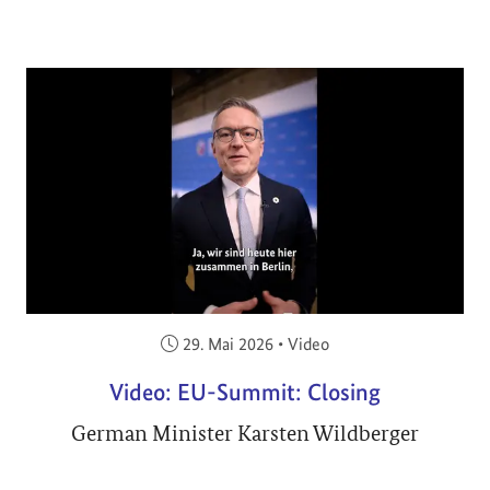
Veröffentlicht am:
29. Mai 2026
•
Video
Video: EU-Summit: Closing
German Minister Karsten Wildberger