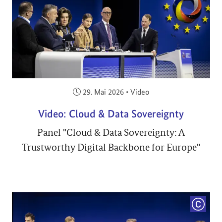
Veröffentlicht am:
29. Mai 2026
•
Video
Video: Cloud & Data Sovereignty
Panel "Cloud & Data Sovereignty: A
Trustworthy Digital Backbone for Europe"
COPYRI