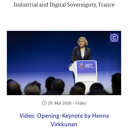
Industrial and Digital Sovereignty, France
COPYRI
Veröffentlicht am:
29. Mai 2026
•
Video
Video: Opening-Keynote by Henna
Virkkunen