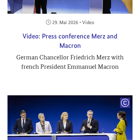
Veröffentlicht am:
29. Mai 2026
•
Video
Video: Press conference Merz and
Macron
German Chancellor Friedrich Merz with
french President Emmanuel Macron
COPYRI