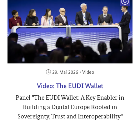
COPYRI
Veröffentlicht am:
29. Mai 2026
•
Video
Video: The EUDI Wallet
Panel "The EUDI Wallet: A Key Enabler in
Building a Digital Europe Rooted in
Sovereignty, Trust and Interoperability"