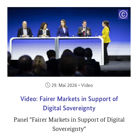
COPYRI
Veröffentlicht am:
29. Mai 2026
•
Video
Video: Fairer Markets in Support of
Digital Sovereignty
Panel "Fairer Markets in Support of Digital
Sovereignty"