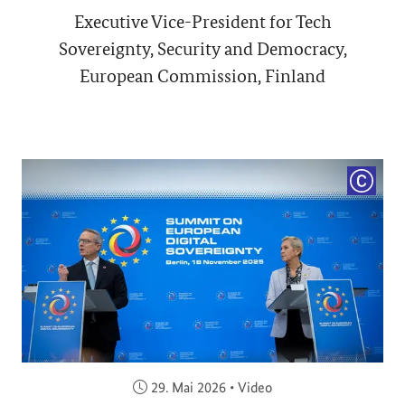
Executive Vice-President for Tech
Sovereignty, Security and Democracy,
European Commission, Finland
COPYRI
Veröffentlicht am:
29. Mai 2026
•
Video