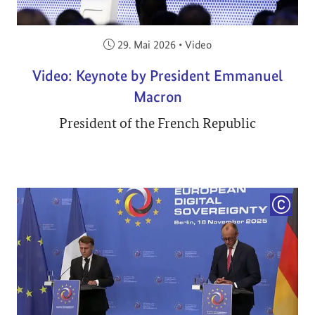
Veröffentlicht am:
29. Mai 2026
•
Video
Video: Keynote by President Emmanuel
Macron
President of the French Republic
COPYRI