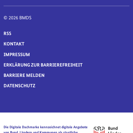
© 2026 BMDS
SERVICE-NAVIGATION FUSSBEREICH
RSS
KONTAKT
IMPRESSUM
ERKLÄRUNG ZUR BARRIEREFREIHEIT
BARRIERE MELDEN
DATENSCHUTZ
Die Digitale Dachmarke kennzeichnet digitale Angebote
von Bund, Ländern und Kommunen als staatliche