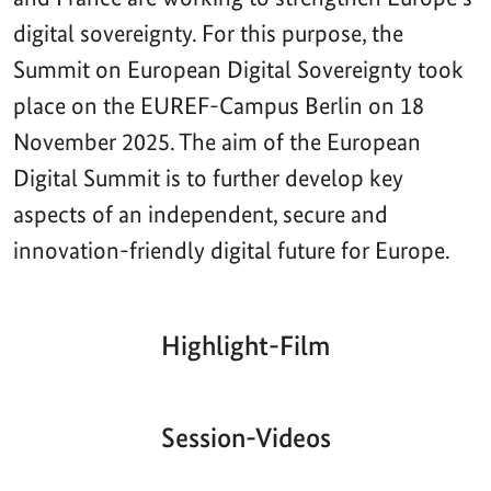
digital sovereignty. For this purpose, the
Summit on European Digital Sovereignty took
place on the EUREF-Campus Berlin on 18
November 2025. The aim of the European
Digital Summit is to further develop key
aspects of an independent, secure and
innovation-friendly digital future for Europe.
Highlight-Film
Aktueller
Gesamtlaufzeit
00:00
|
00:00
Zeitpunkt
Video-
Player
Session-Videos