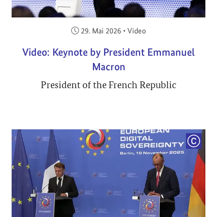
Veröffentlicht am:
29. Mai 2026
•
Video
Video: Keynote by President Emmanuel
Macron
President of the French Republic
COPYRI