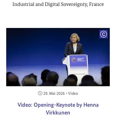
Industrial and Digital Sovereignty, France
COPYRI
Veröffentlicht am:
29. Mai 2026
•
Video
Video: Opening-Keynote by Henna
Virkkunen