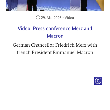
Veröffentlicht am:
29. Mai 2026
•
Video
Video: Press conference Merz and
Macron
German Chancellor Friedrich Merz with
french President Emmanuel Macron
COPYRI