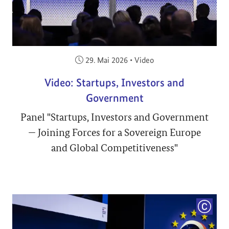
Veröffentlicht am:
29. Mai 2026
•
Video
Video: Startups, Investors and
Government
Panel "Startups, Investors and Government
— Joining Forces for a Sovereign Europe
and Global Competitiveness"
COPYRI