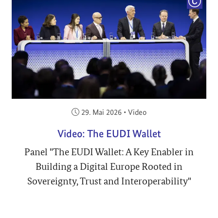
COPYRI
Veröffentlicht am:
29. Mai 2026
•
Video
Video: The EUDI Wallet
Panel "The EUDI Wallet: A Key Enabler in
Building a Digital Europe Rooted in
Sovereignty, Trust and Interoperability"