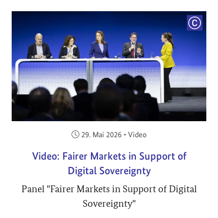
COPYRI
Veröffentlicht am:
29. Mai 2026
•
Video
Video: Fairer Markets in Support of
Digital Sovereignty
Panel "Fairer Markets in Support of Digital
Sovereignty"