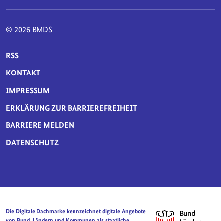
© 2026 BMDS
SERVICE-NAVIGATION FUSSBEREICH
RSS
KONTAKT
IMPRESSUM
ERKLÄRUNG ZUR BARRIEREFREIHEIT
BARRIERE MELDEN
DATENSCHUTZ
Die Digitale Dachmarke kennzeichnet digitale Angebote
von Bund, Ländern und Kommunen als staatliche