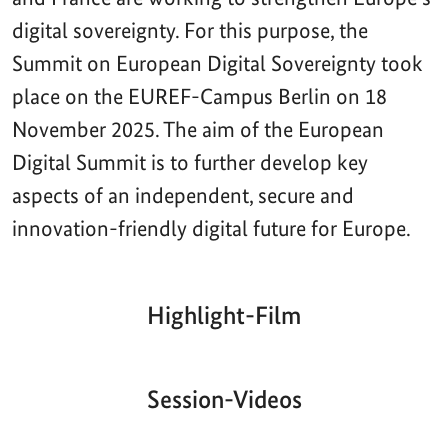
digital sovereignty. For this purpose, the
Summit on European Digital Sovereignty took
place on the EUREF-Campus Berlin on 18
November 2025. The aim of the European
Digital Summit is to further develop key
aspects of an independent, secure and
innovation-friendly digital future for Europe.
Highlight-Film
Aktueller
Gesamtlaufzeit
00:00
|
00:00
Zeitpunkt
Video-
Player
Session-Videos