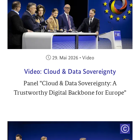
Veröffentlicht am:
29. Mai 2026
•
Video
Video: Cloud & Data Sovereignty
Panel "Cloud & Data Sovereignty: A
Trustworthy Digital Backbone for Europe"
COPYRI