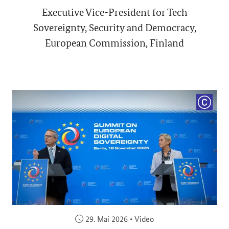
Executive Vice-President for Tech
Sovereignty, Security and Democracy,
European Commission, Finland
COPYRI
Veröffentlicht am:
29. Mai 2026
•
Video