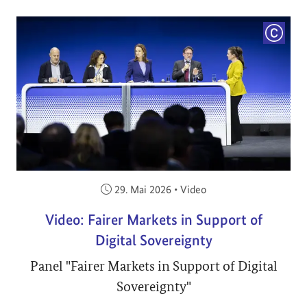
COPYRI
Veröffentlicht am:
29. Mai 2026
•
Video
Video: Fairer Markets in Support of
Digital Sovereignty
Panel "Fairer Markets in Support of Digital
Sovereignty"