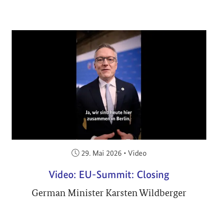
Veröffentlicht am:
29. Mai 2026
•
Video
Video: EU-Summit: Closing
German Minister Karsten Wildberger