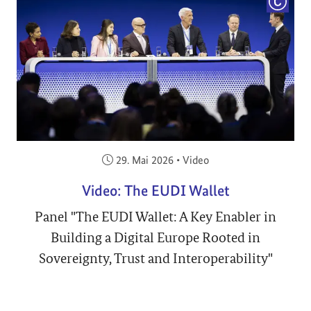
COPYRI
Veröffentlicht am:
29. Mai 2026
•
Video
Video: The EUDI Wallet
Panel "The EUDI Wallet: A Key Enabler in
Building a Digital Europe Rooted in
Sovereignty, Trust and Interoperability"