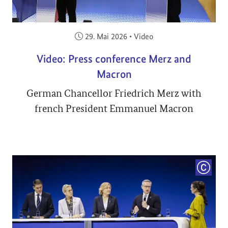
Veröffentlicht am:
29. Mai 2026
•
Video
Video: Press conference Merz and
Macron
German Chancellor Friedrich Merz with
french President Emmanuel Macron
COPYRI