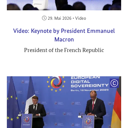
Veröffentlicht am:
29. Mai 2026
•
Video
Video: Keynote by President Emmanuel
Macron
President of the French Republic
COPYRI