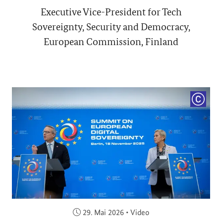
Executive Vice-President for Tech
Sovereignty, Security and Democracy,
European Commission, Finland
COPYRI
Veröffentlicht am:
29. Mai 2026
•
Video