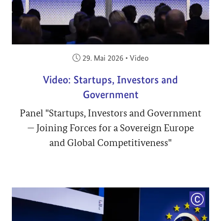
Veröffentlicht am:
29. Mai 2026
•
Video
Video: Startups, Investors and
Government
Panel "Startups, Investors and Government
— Joining Forces for a Sovereign Europe
and Global Competitiveness"
COPYRI