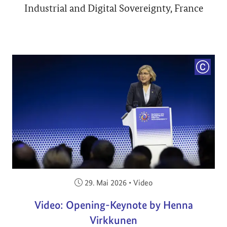
Industrial and Digital Sovereignty, France
COPYRI
Veröffentlicht am:
29. Mai 2026
•
Video
Video: Opening-Keynote by Henna
Virkkunen