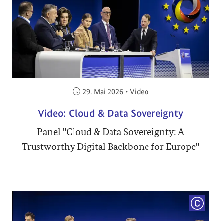
Veröffentlicht am:
29. Mai 2026
•
Video
Video: Cloud & Data Sovereignty
Panel "Cloud & Data Sovereignty: A
Trustworthy Digital Backbone for Europe"
COPYRI