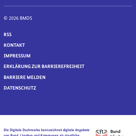
© 2026 BMDS
SERVICE-NAVIGATION FUSSBEREICH
RSS
KONTAKT
IMPRESSUM
ERKLÄRUNG ZUR BARRIEREFREIHEIT
BARRIERE MELDEN
DATENSCHUTZ
Die Digitale Dachmarke kennzeichnet digitale Angebote
von Bund, Ländern und Kommunen als staatliche