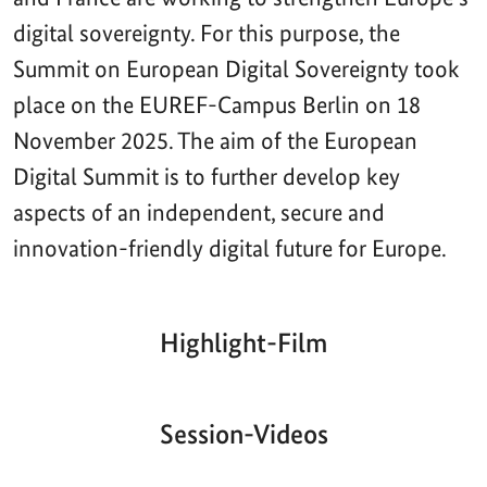
digital sovereignty. For this purpose, the
Summit on European Digital Sovereignty took
place on the EUREF-Campus Berlin on 18
November 2025. The aim of the European
Digital Summit is to further develop key
aspects of an independent, secure and
innovation-friendly digital future for Europe.
Highlight-Film
Aktueller
Gesamtlaufzeit
00:00
|
00:00
Zeitpunkt
Video-
Player
Session-Videos