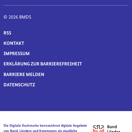
© 2026 BMDS
SERVICE-NAVIGATION FUSSBEREICH
RSS
KONTAKT
IMPRESSUM
ERKLÄRUNG ZUR BARRIEREFREIHEIT
BARRIERE MELDEN
DATENSCHUTZ
Die Digitale Dachmarke kennzeichnet digitale Angebote
von Bund, Ländern und Kommunen als staatliche