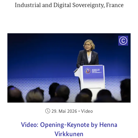
Industrial and Digital Sovereignty, France
COPYRI
Veröffentlicht am:
29. Mai 2026
•
Video
Video: Opening-Keynote by Henna
Virkkunen