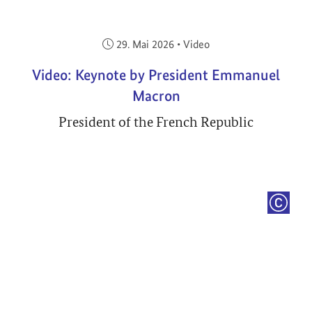
Veröffentlicht am:
29. Mai 2026
•
Video
Video: Keynote by President Emmanuel
Macron
President of the French Republic
COPYRI