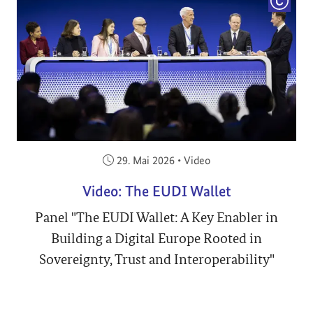
COPYRI
Veröffentlicht am:
29. Mai 2026
•
Video
Video: The EUDI Wallet
Panel "The EUDI Wallet: A Key Enabler in
Building a Digital Europe Rooted in
Sovereignty, Trust and Interoperability"