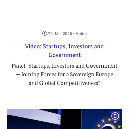
Veröffentlicht am:
29. Mai 2026
•
Video
Video: Startups, Investors and
Government
Panel "Startups, Investors and Government
— Joining Forces for a Sovereign Europe
and Global Competitiveness"
COPYRI