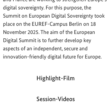
digital sovereignty. For this purpose, the
Summit on European Digital Sovereignty took
place on the EUREF-Campus Berlin on 18
November 2025. The aim of the European
Digital Summit is to further develop key
aspects of an independent, secure and
innovation-friendly digital future for Europe.
Highlight-Film
Aktueller
Gesamtlaufzeit
00:00
|
00:00
Zeitpunkt
Video-
Player
Session-Videos