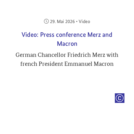
Veröffentlicht am:
29. Mai 2026
•
Video
Video: Press conference Merz and
Macron
German Chancellor Friedrich Merz with
french President Emmanuel Macron
COPYRI