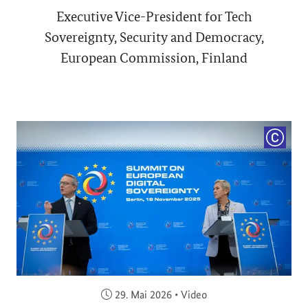
Executive Vice-President for Tech
Sovereignty, Security and Democracy,
European Commission, Finland
COPYRI
Veröffentlicht am:
29. Mai 2026
•
Video