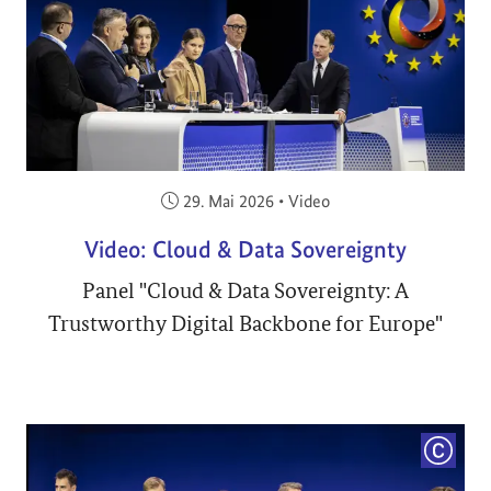
Veröffentlicht am:
29. Mai 2026
•
Video
Video: Cloud & Data Sovereignty
Panel "Cloud & Data Sovereignty: A
Trustworthy Digital Backbone for Europe"
COPYRI