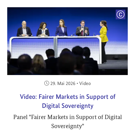
COPYRI
Veröffentlicht am:
29. Mai 2026
•
Video
Video: Fairer Markets in Support of
Digital Sovereignty
Panel "Fairer Markets in Support of Digital
Sovereignty"