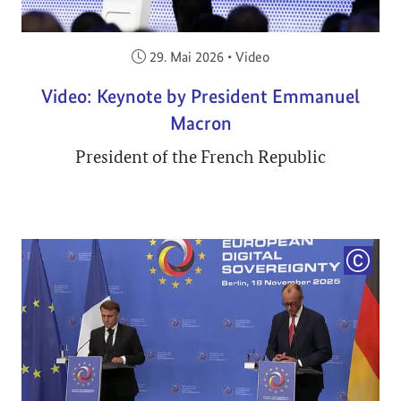
Veröffentlicht am:
29. Mai 2026
•
Video
Video: Keynote by President Emmanuel
Macron
President of the French Republic
COPYRI