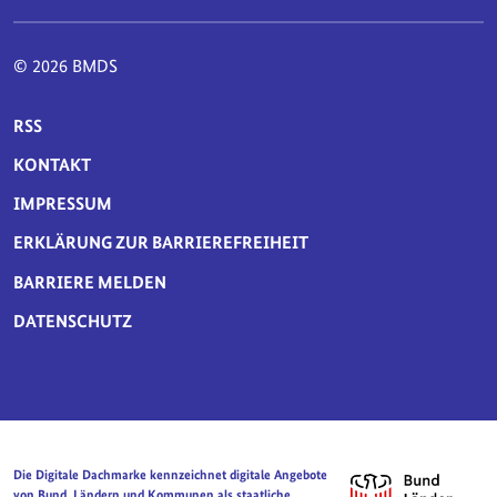
© 2026 BMDS
SERVICE-NAVIGATION FUSSBEREICH
RSS
KONTAKT
IMPRESSUM
ERKLÄRUNG ZUR BARRIEREFREIHEIT
BARRIERE MELDEN
DATENSCHUTZ
Die Digitale Dachmarke kennzeichnet digitale Angebote
von Bund, Ländern und Kommunen als staatliche