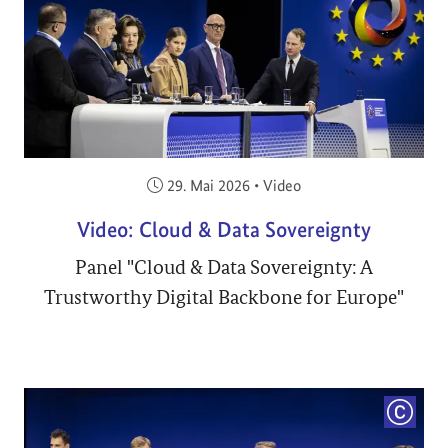
Veröffentlicht am:
29. Mai 2026
•
Video
Video: Cloud & Data Sovereignty
Panel "Cloud & Data Sovereignty: A
Trustworthy Digital Backbone for Europe"
COPYRI