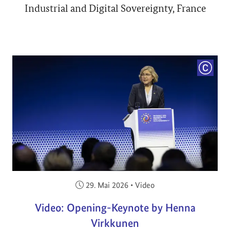
Industrial and Digital Sovereignty, France
COPYRI
Veröffentlicht am:
29. Mai 2026
•
Video
Video: Opening-Keynote by Henna
Virkkunen