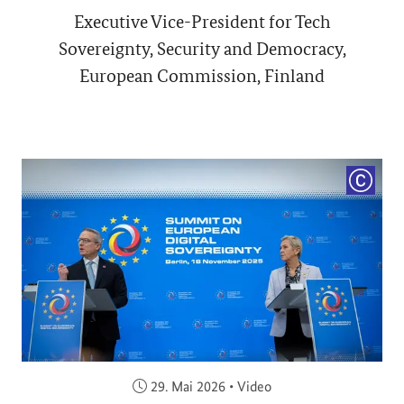
Executive Vice-President for Tech
Sovereignty, Security and Democracy,
European Commission, Finland
COPYRI
Veröffentlicht am:
29. Mai 2026
•
Video