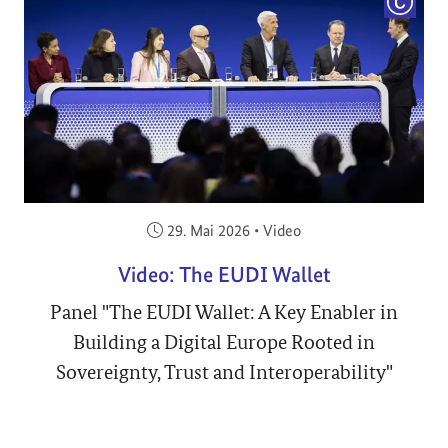
COPYRI
Veröffentlicht am:
29. Mai 2026
•
Video
Video: The EUDI Wallet
Panel "The EUDI Wallet: A Key Enabler in
Building a Digital Europe Rooted in
Sovereignty, Trust and Interoperability"