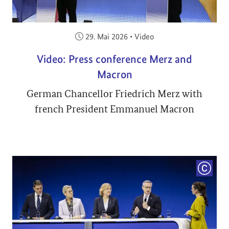
Veröffentlicht am:
29. Mai 2026
•
Video
Video: Press conference Merz and
Macron
German Chancellor Friedrich Merz with
french President Emmanuel Macron
COPYRI