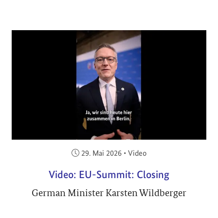
Veröffentlicht am:
29. Mai 2026
•
Video
Video: EU-Summit: Closing
German Minister Karsten Wildberger