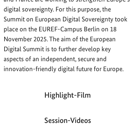
digital sovereignty. For this purpose, the
Summit on European Digital Sovereignty took
place on the EUREF-Campus Berlin on 18
November 2025. The aim of the European
Digital Summit is to further develop key
aspects of an independent, secure and
innovation-friendly digital future for Europe.
Highlight-Film
Aktueller
Gesamtlaufzeit
00:00
|
00:00
Zeitpunkt
Video-
Player
Session-Videos