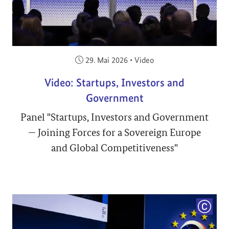
Veröffentlicht am:
29. Mai 2026
•
Video
Video: Startups, Investors and
Government
Panel "Startups, Investors and Government
— Joining Forces for a Sovereign Europe
and Global Competitiveness"
COPYRI