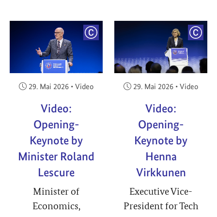
YRIGHT
COPYRIGHT
COPY
Veröffentlicht am:
Veröffentlicht am:
29. Mai 2026
•
Video
29. Mai 2026
•
Video
Video:
Video:
Opening-
Opening-
Keynote by
Keynote by
Minister Roland
Henna
Lescure
Virkkunen
Minister of
Executive Vice-
Economics,
President for Tech