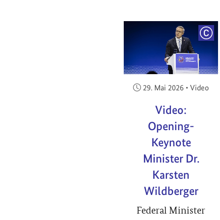
COP
Veröffentlicht am:
29. Mai 2026
•
Video
Video:
Opening-
Keynote
Minister Dr.
Karsten
Wildberger
Federal Minister