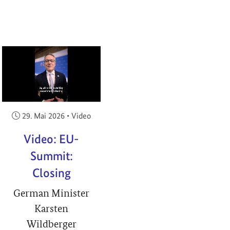
RIGHT
Veröffentlicht am:
29. Mai 2026
•
Video
Video: EU-
Summit:
Closing
German Minister
Karsten
Wildberger