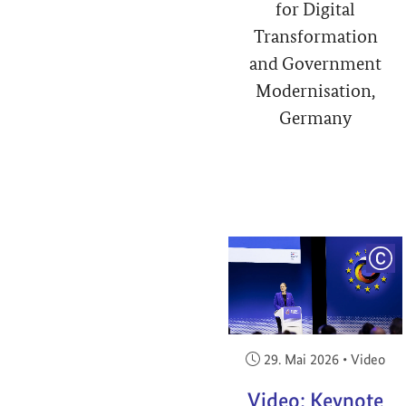
for Digital
Transformation
and Government
Modernisation,
Germany
COP
Veröffentlicht am:
29. Mai 2026
•
Video
Video: Keynote