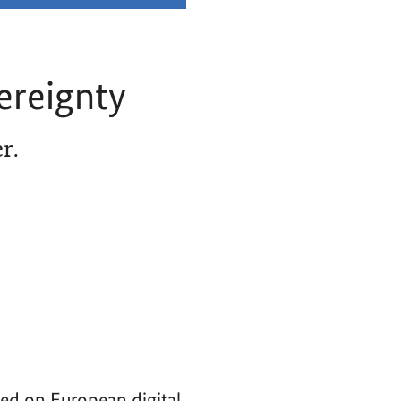
ereignty
r.
ced on European digital