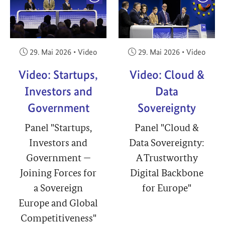
Veröffentlicht am:
Veröffentlicht am:
29. Mai 2026
•
Video
29. Mai 2026
•
Video
Video: Startups,
Video: Cloud &
Investors and
Data
Government
Sovereignty
Panel "Startups,
Panel "Cloud &
Investors and
Data Sovereignty:
Government —
A Trustworthy
Joining Forces for
Digital Backbone
a Sovereign
for Europe"
Europe and Global
Competitiveness"