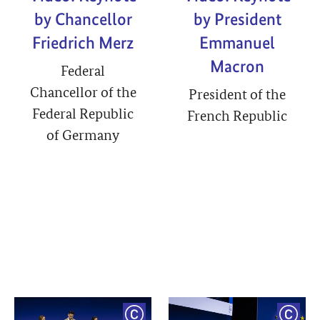
by Chancellor
by President
Friedrich Merz
Emmanuel
Macron
Federal
Chancellor of the
President of the
Federal Republic
French Republic
of Germany
YRIGHT
COPYRIGHT
COPY