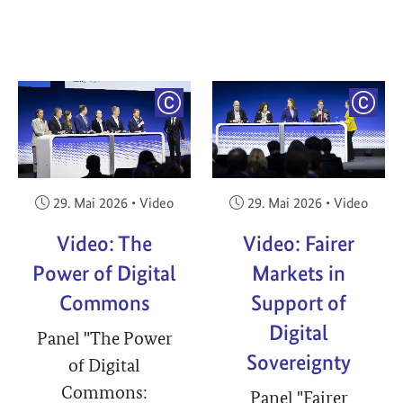
YRIGHT
COPYRIGHT
COPY
Veröffentlicht am:
Veröffentlicht am:
29. Mai 2026
•
Video
29. Mai 2026
•
Video
Video: The
Video: Fairer
Power of Digital
Markets in
Commons
Support of
Digital
Panel "The Power
Sovereignty
of Digital
Commons:
Panel "Fairer