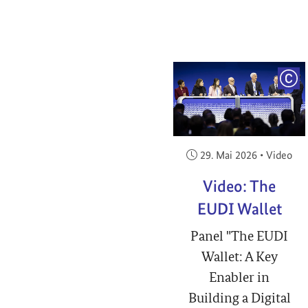
COP
Veröffentlicht am:
29. Mai 2026
•
Video
Video: The
EUDI Wallet
Panel "The EUDI
Wallet: A Key
Enabler in
Building a Digital