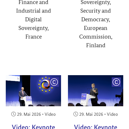
Finance and
Sovereignty,
Industrial and
Security and
Digital
Democracy,
Sovereignty,
European
France
Commission,
Finland
YRIGHT
COPYRIGHT
COPY
Veröffentlicht am:
Veröffentlicht am:
29. Mai 2026
•
Video
29. Mai 2026
•
Video
Video: Keynote
Video: Keynote