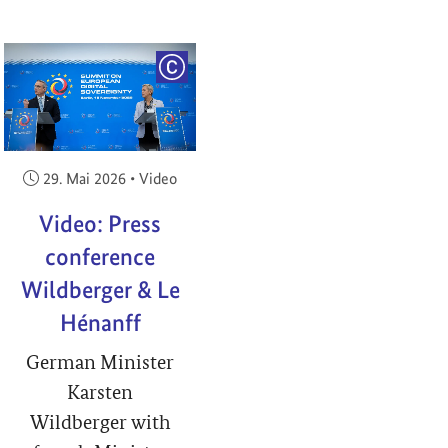
RIGHT
COPYRIGHT
Veröffentlicht am:
29. Mai 2026
•
Video
Video: Press
conference
Wildberger & Le
Hénanff
German Minister
Karsten
Wildberger with