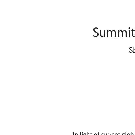
Summit 
S
In light of current glo