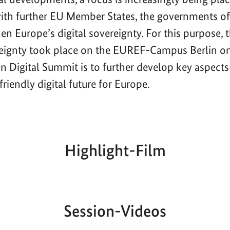
with further EU Member States, the governments 
en Europe’s digital sovereignty. For this purpose,
reignty took place on the EUREF-Campus Berlin o
n Digital Summit is to further develop key aspects
riendly digital future for Europe.
Highlight-Film
Aktueller
Gesamtlaufzeit
00:00
|
00:00
Zeitpunkt
Session-Videos