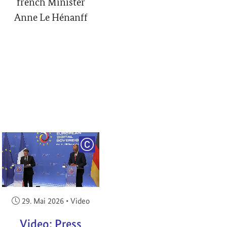
french Minister
Anne Le Hénanff
RIGHT
COPYRIGHT
Veröffentlicht am:
29. Mai 2026
•
Video
Video: Press