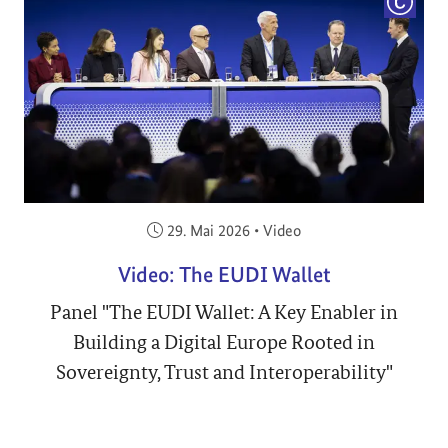
COPYRI
Veröffentlicht am:
29. Mai 2026
•
Video
Video: The EUDI Wallet
Panel "The EUDI Wallet: A Key Enabler in
Building a Digital Europe Rooted in
Sovereignty, Trust and Interoperability"