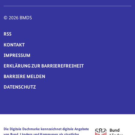
© 2026 BMDS
SERVICE-NAVIGATION FUSSBEREICH
RSS
KONTAKT
IMPRESSUM
ERKLÄRUNG ZUR BARRIEREFREIHEIT
BARRIERE MELDEN
DATENSCHUTZ
Die Digitale Dachmarke kennzeichnet digitale Angebote
von Bund, Ländern und Kommunen als staatliche