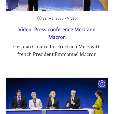
Veröffentlicht am:
29. Mai 2026
•
Video
Video: Press conference Merz and
Macron
German Chancellor Friedrich Merz with
french President Emmanuel Macron
COPYRI