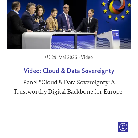
Veröffentlicht am:
29. Mai 2026
•
Video
Video: Cloud & Data Sovereignty
Panel "Cloud & Data Sovereignty: A
Trustworthy Digital Backbone for Europe"
COPYRI