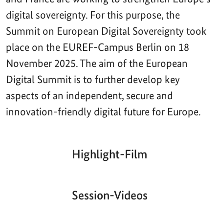
digital sovereignty. For this purpose, the
Summit on European Digital Sovereignty took
place on the EUREF-Campus Berlin on 18
November 2025. The aim of the European
Digital Summit is to further develop key
aspects of an independent, secure and
innovation-friendly digital future for Europe.
Highlight-Film
Aktueller
Gesamtlaufzeit
00:00
|
00:00
Zeitpunkt
Video-
Player
Session-Videos