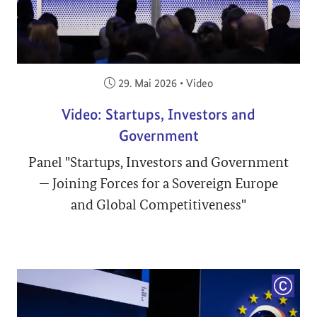
Veröffentlicht am:
29. Mai 2026
•
Video
Video: Startups, Investors and
Government
Panel "Startups, Investors and Government
— Joining Forces for a Sovereign Europe
and Global Competitiveness"
COPYRI