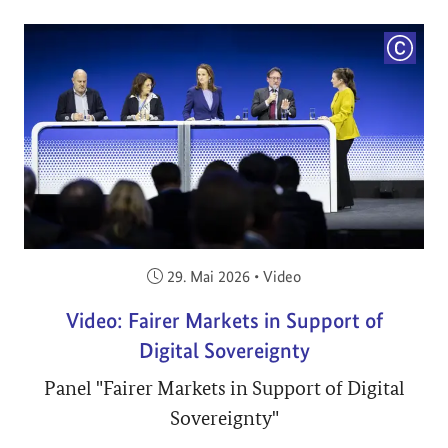
COPYRI
Veröffentlicht am:
29. Mai 2026
•
Video
Video: Fairer Markets in Support of
Digital Sovereignty
Panel "Fairer Markets in Support of Digital
Sovereignty"