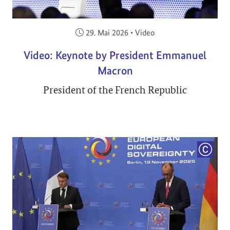
Veröffentlicht am:
29. Mai 2026
•
Video
Video: Keynote by President Emmanuel
Macron
President of the French Republic
COPYRI