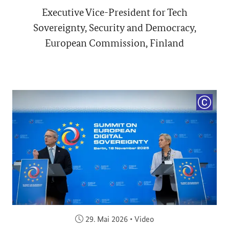
Executive Vice-President for Tech
Sovereignty, Security and Democracy,
European Commission, Finland
COPYRI
Veröffentlicht am:
29. Mai 2026
•
Video