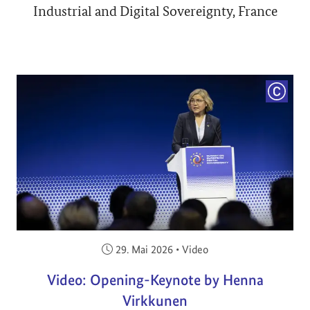
Industrial and Digital Sovereignty, France
COPYRI
Veröffentlicht am:
29. Mai 2026
•
Video
Video: Opening-Keynote by Henna
Virkkunen