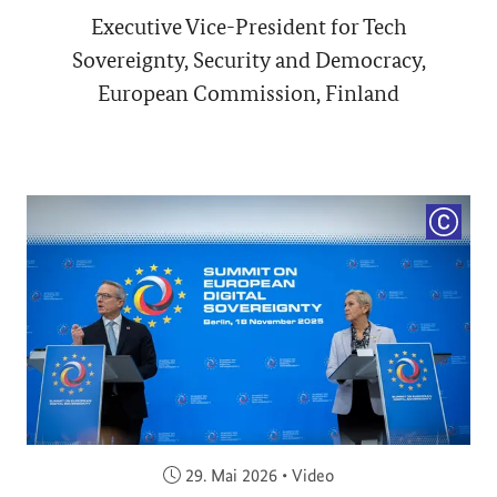
Executive Vice-President for Tech
Sovereignty, Security and Democracy,
European Commission, Finland
COPYRI
Veröffentlicht am:
29. Mai 2026
•
Video