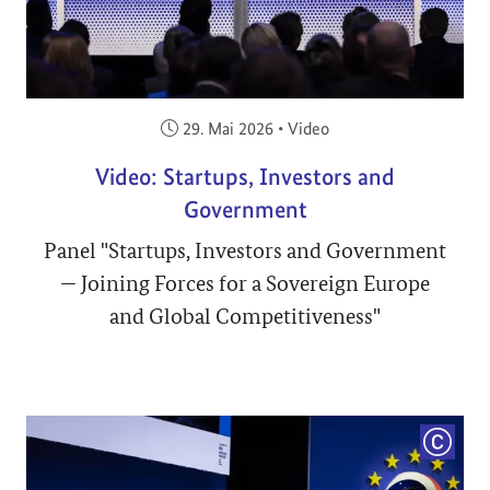
Veröffentlicht am:
29. Mai 2026
•
Video
Video: Startups, Investors and
Government
Panel "Startups, Investors and Government
— Joining Forces for a Sovereign Europe
and Global Competitiveness"
COPYRI