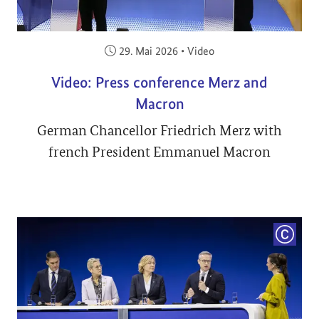
Veröffentlicht am:
29. Mai 2026
•
Video
Video: Press conference Merz and
Macron
German Chancellor Friedrich Merz with
french President Emmanuel Macron
COPYRI