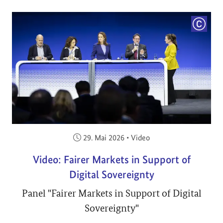
COPYRI
Veröffentlicht am:
29. Mai 2026
•
Video
Video: Fairer Markets in Support of
Digital Sovereignty
Panel "Fairer Markets in Support of Digital
Sovereignty"