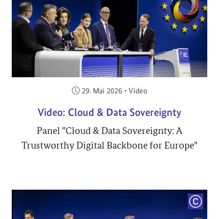
Veröffentlicht am:
29. Mai 2026
•
Video
Video: Cloud & Data Sovereignty
Panel "Cloud & Data Sovereignty: A
Trustworthy Digital Backbone for Europe"
COPYRI