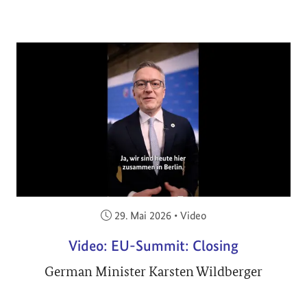
Veröffentlicht am:
29. Mai 2026
•
Video
Video: EU-Summit: Closing
German Minister Karsten Wildberger