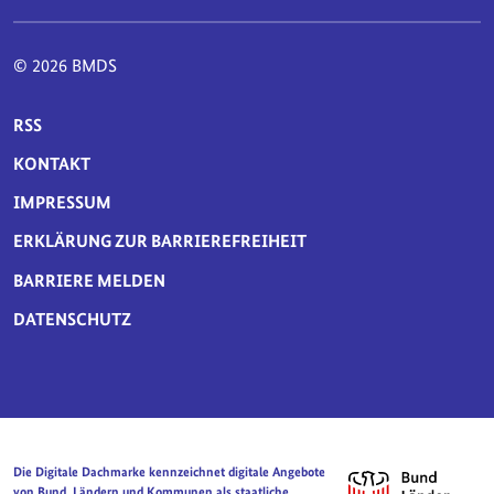
© 2026 BMDS
SERVICE-NAVIGATION FUSSBEREICH
RSS
KONTAKT
IMPRESSUM
ERKLÄRUNG ZUR BARRIEREFREIHEIT
BARRIERE MELDEN
DATENSCHUTZ
Die Digitale Dachmarke kennzeichnet digitale Angebote
von Bund, Ländern und Kommunen als staatliche