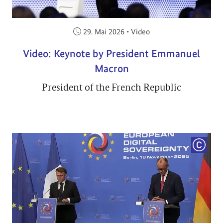
Veröffentlicht am:
29. Mai 2026
•
Video
Video: Keynote by President Emmanuel
Macron
President of the French Republic
COPYRI