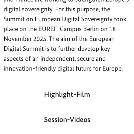
digital sovereignty. For this purpose, the
Summit on European Digital Sovereignty took
place on the EUREF-Campus Berlin on 18
November 2025. The aim of the European
Digital Summit is to further develop key
aspects of an independent, secure and
innovation-friendly digital future for Europe.
Highlight-Film
Aktueller
Gesamtlaufzeit
00:00
|
00:00
Zeitpunkt
Video-
Player
Session-Videos