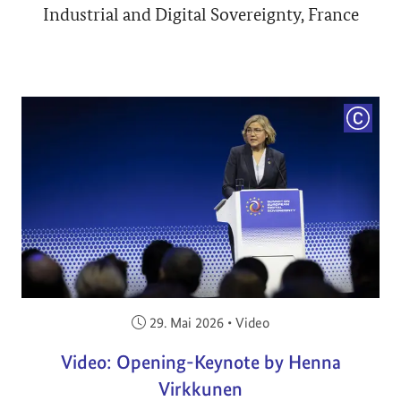
Industrial and Digital Sovereignty, France
COPYRI
Veröffentlicht am:
29. Mai 2026
•
Video
Video: Opening-Keynote by Henna
Virkkunen