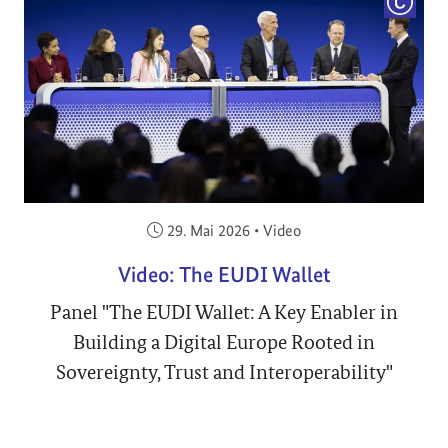
COPYRI
Veröffentlicht am:
29. Mai 2026
•
Video
Video: The EUDI Wallet
Panel "The EUDI Wallet: A Key Enabler in
Building a Digital Europe Rooted in
Sovereignty, Trust and Interoperability"