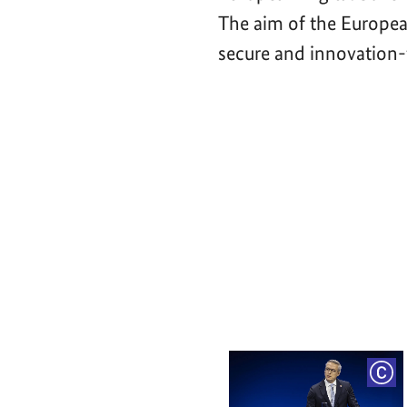
The aim of the Europea
secure and innovation-f
Video-
Player
COP