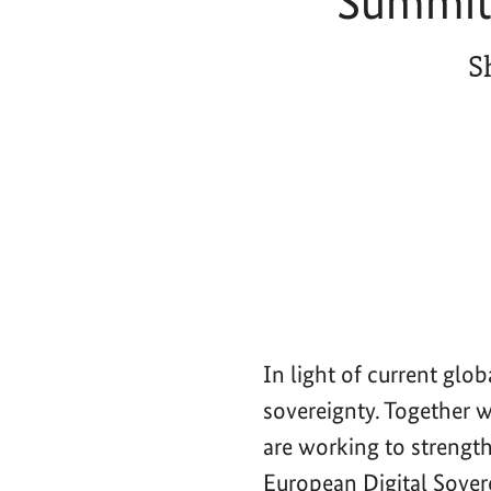
Summit 
S
In light of current glo
sovereignty. Together 
are working to strength
European Digital Sove