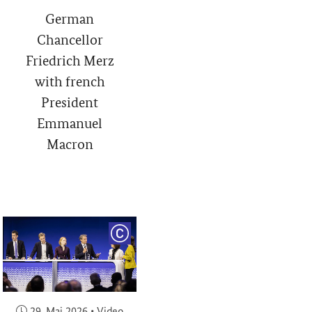
German
Chancellor
Friedrich Merz
with french
President
Emmanuel
Macron
RIGHT
COPYRIGHT
Veröffentlicht am:
29. Mai 2026
•
Video