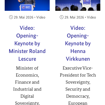
Veröffentlicht am:
Veröffentlicht am:
29. Mai 2026
•
Video
29. Mai 2026
•
Video
Video:
Video:
Opening-
Opening-
Keynote by
Keynote by
Minister Roland
Henna
Lescure
Virkkunen
Minister of
Executive Vice-
Economics,
President for Tech
Finance and
Sovereignty,
Industrial and
Security and
Digital
Democracy,
Sovereignty,
European