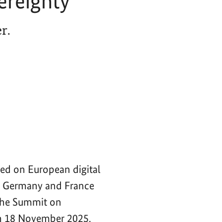
ereignty
r.
ced on European digital
of Germany and France
 the Summit on
n 18 November 2025.