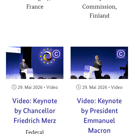
France
Commission,
Finland
YRIGHT
COPYRIGHT
COPY
Veröffentlicht am:
Veröffentlicht am:
29. Mai 2026
•
Video
29. Mai 2026
•
Video
Video: Keynote
Video: Keynote
by Chancellor
by President
Friedrich Merz
Emmanuel
Macron
Federal