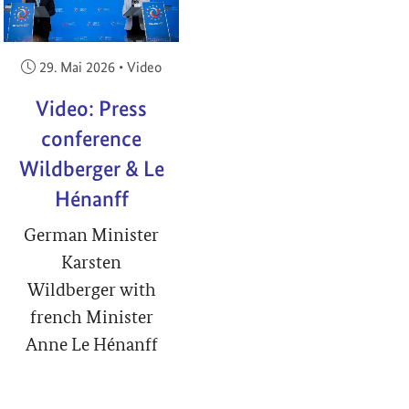
Veröffentlicht am:
29. Mai 2026
•
Video
Video: Press
conference
Wildberger & Le
Hénanff
German Minister
Karsten
Wildberger with
french Minister
Anne Le Hénanff