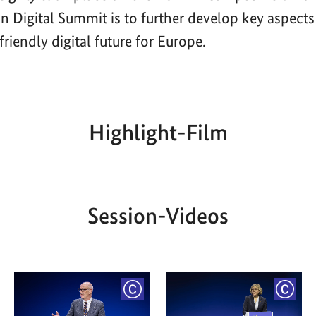
n Digital Summit is to further develop key aspects
riendly digital future for Europe.
Highlight-Film
Aktueller
Gesamtlaufzeit
00:00
|
00:00
Zeitpunkt
Session-Videos
YRIGHT
COPYRIGHT
COPY