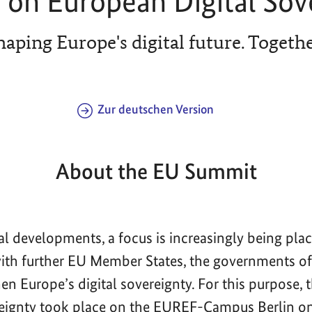
on European Digital Sov
haping Europe's digital future. Togethe
Zur deutschen Version
About the EU Summit
bal developments, a focus is increasingly being pla
with further EU Member States, the governments 
en Europe’s digital sovereignty. For this purpose,
reignty took place on the EUREF-Campus Berlin o