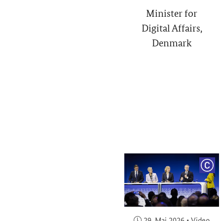
Minister for
Digital Affairs,
Denmark
COP
Veröffentlicht am:
29. Mai 2026
•
Video