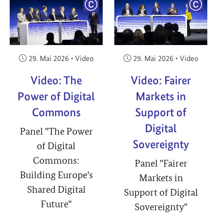
YRIGHT
COPYRIGHT
COPY
Veröffentlicht am:
Veröffentlicht am:
29. Mai 2026
•
Video
29. Mai 2026
•
Video
Video: The
Video: Fairer
Power of Digital
Markets in
Commons
Support of
Digital
Panel "The Power
Sovereignty
of Digital
Commons:
Panel "Fairer
Building Europe’s
Markets in
Shared Digital
Support of Digital
Future"
Sovereignty"