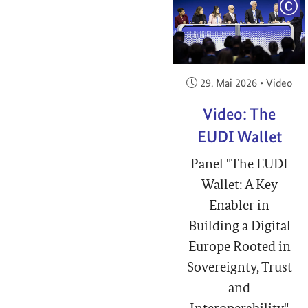
COP
Veröffentlicht am:
29. Mai 2026
•
Video
Video: The
EUDI Wallet
Panel "The EUDI
Wallet: A Key
Enabler in
Building a Digital
Europe Rooted in
Sovereignty, Trust
and
Interoperability"