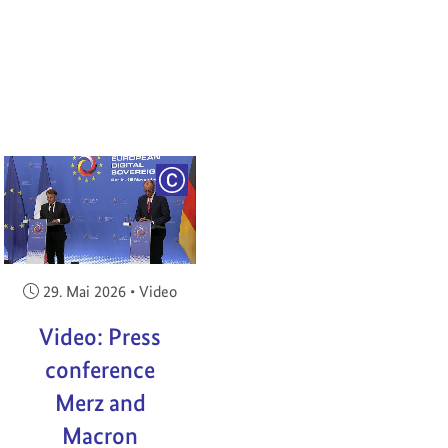
RIGHT
COPYRIGHT
Veröffentlicht am:
29. Mai 2026
•
Video
Video: Press
conference
Merz and
Macron