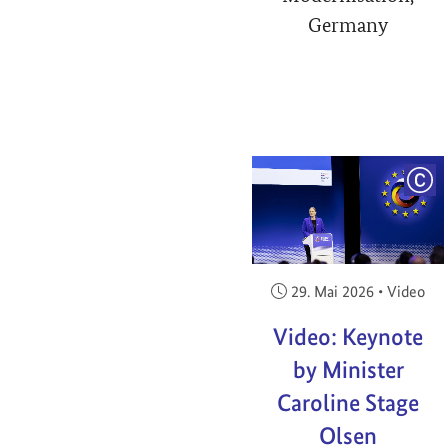
Germany
COP
Veröffentlicht am:
29. Mai 2026
•
Video
Video: Keynote
by Minister
Caroline Stage
Olsen