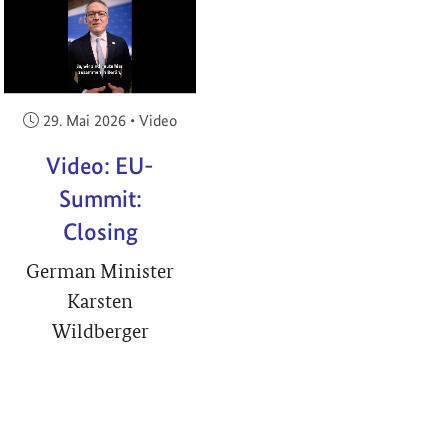
RIGHT
Veröffentlicht am:
29. Mai 2026
•
Video
Video: EU-
Summit:
Closing
German Minister
Karsten
Wildberger