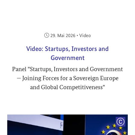
Veröffentlicht am:
29. Mai 2026
•
Video
Video: Startups, Investors and
Government
Panel "Startups, Investors and Government
— Joining Forces for a Sovereign Europe
and Global Competitiveness"
COPYRI