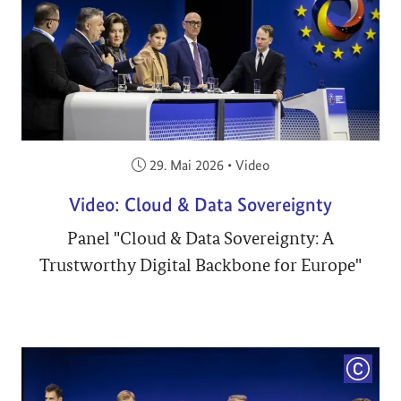
Veröffentlicht am:
29. Mai 2026
•
Video
Video: Cloud & Data Sovereignty
Panel "Cloud & Data Sovereignty: A
Trustworthy Digital Backbone for Europe"
COPYRI