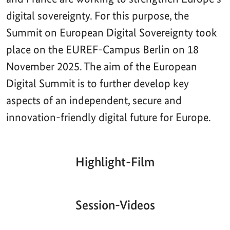
digital sovereignty. For this purpose, the
Summit on European Digital Sovereignty took
place on the EUREF-Campus Berlin on 18
November 2025. The aim of the European
Digital Summit is to further develop key
aspects of an independent, secure and
innovation-friendly digital future for Europe.
Highlight-Film
Aktueller
Gesamtlaufzeit
00:00
|
00:00
Zeitpunkt
Video-
Player
Session-Videos