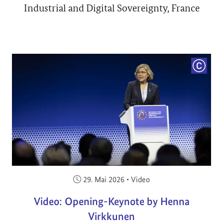
Industrial and Digital Sovereignty, France
COPYRI
Veröffentlicht am:
29. Mai 2026
•
Video
Video: Opening-Keynote by Henna
Virkkunen