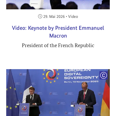
Veröffentlicht am:
29. Mai 2026
•
Video
Video: Keynote by President Emmanuel
Macron
President of the French Republic
COPYRI