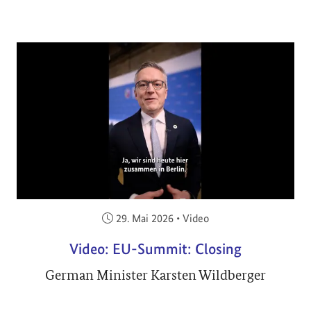
Veröffentlicht am:
29. Mai 2026
•
Video
Video: EU-Summit: Closing
German Minister Karsten Wildberger