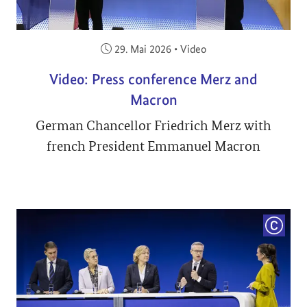
Veröffentlicht am:
29. Mai 2026
•
Video
Video: Press conference Merz and
Macron
German Chancellor Friedrich Merz with
french President Emmanuel Macron
COPYRI