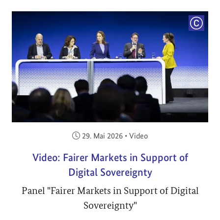
COPYRI
Veröffentlicht am:
29. Mai 2026
•
Video
Video: Fairer Markets in Support of
Digital Sovereignty
Panel "Fairer Markets in Support of Digital
Sovereignty"