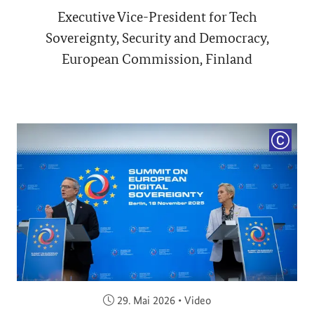
Executive Vice-President for Tech
Sovereignty, Security and Democracy,
European Commission, Finland
COPYRI
Veröffentlicht am:
29. Mai 2026
•
Video