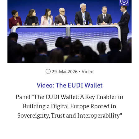
COPYRI
Veröffentlicht am:
29. Mai 2026
•
Video
Video: The EUDI Wallet
Panel "The EUDI Wallet: A Key Enabler in
Building a Digital Europe Rooted in
Sovereignty, Trust and Interoperability"