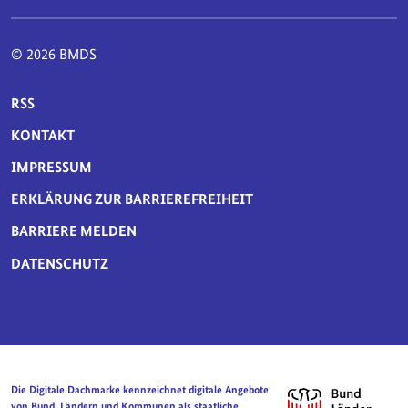
© 2026 BMDS
SERVICE-NAVIGATION FUSSBEREICH
RSS
KONTAKT
IMPRESSUM
ERKLÄRUNG ZUR BARRIEREFREIHEIT
BARRIERE MELDEN
DATENSCHUTZ
Die Digitale Dachmarke kennzeichnet digitale Angebote
von Bund, Ländern und Kommunen als staatliche