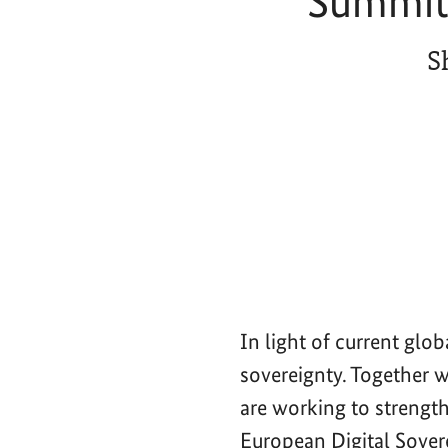
Summit 
S
In light of current glo
sovereignty. Together 
are working to strength
European Digital Sove