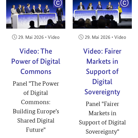
YRIGHT
COPYRIGHT
COPY
Veröffentlicht am:
Veröffentlicht am:
29. Mai 2026
•
Video
29. Mai 2026
•
Video
Video: The
Video: Fairer
Power of Digital
Markets in
Commons
Support of
Digital
Panel "The Power
Sovereignty
of Digital
Commons:
Panel "Fairer
Building Europe’s
Markets in
Shared Digital
Support of Digital
Future"
Sovereignty"