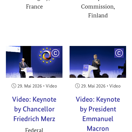
France
Commission,
Finland
YRIGHT
COPYRIGHT
COPY
Veröffentlicht am:
Veröffentlicht am:
29. Mai 2026
•
Video
29. Mai 2026
•
Video
Video: Keynote
Video: Keynote
by Chancellor
by President
Friedrich Merz
Emmanuel
Macron
Federal