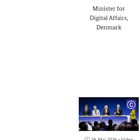
Minister for
Digital Affairs,
Denmark
COP
Veröffentlicht am:
29. Mai 2026
•
Video