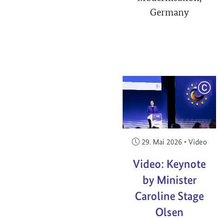
Germany
COP
Veröffentlicht am:
29. Mai 2026
•
Video
Video: Keynote
by Minister
Caroline Stage
Olsen