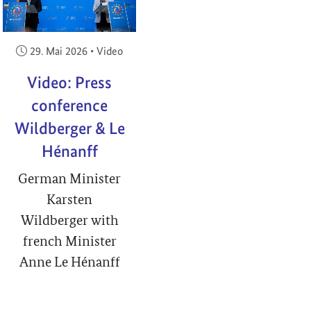
Veröffentlicht am:
29. Mai 2026
•
Video
Video: Press
conference
Wildberger & Le
Hénanff
German Minister
Karsten
Wildberger with
french Minister
Anne Le Hénanff