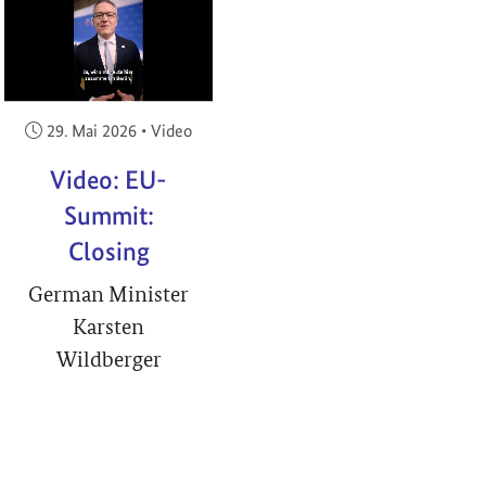
RIGHT
Veröffentlicht am:
29. Mai 2026
•
Video
Video: EU-
Summit:
Closing
German Minister
Karsten
Wildberger