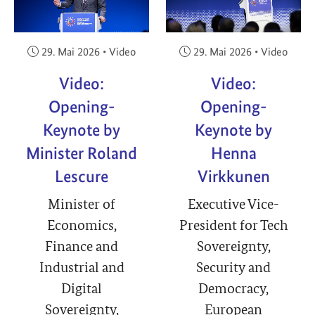
Veröffentlicht am:
Veröffentlicht am:
29. Mai 2026
•
Video
29. Mai 2026
•
Video
Video:
Video:
Opening-
Opening-
Keynote by
Keynote by
Minister Roland
Henna
Lescure
Virkkunen
Minister of
Executive Vice-
Economics,
President for Tech
Finance and
Sovereignty,
Industrial and
Security and
Digital
Democracy,
Sovereignty,
European