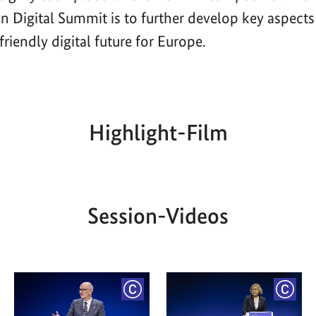
n Digital Summit is to further develop key aspects
riendly digital future for Europe.
Highlight-Film
Aktueller
Gesamtlaufzeit
00:00
|
00:00
Zeitpunkt
Session-Videos
YRIGHT
COPYRIGHT
COPY