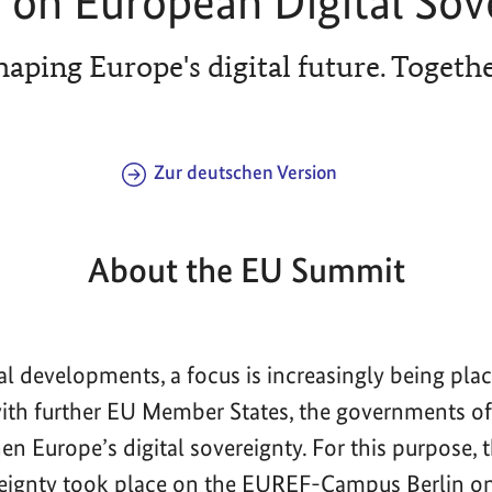
on European Digital Sov
haping Europe's digital future. Togethe
Zur deutschen Version
About the EU Summit
bal developments, a focus is increasingly being pla
with further EU Member States, the governments 
en Europe’s digital sovereignty. For this purpose,
reignty took place on the EUREF-Campus Berlin o