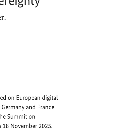
ereignty
r.
ced on European digital
of Germany and France
 the Summit on
n 18 November 2025.