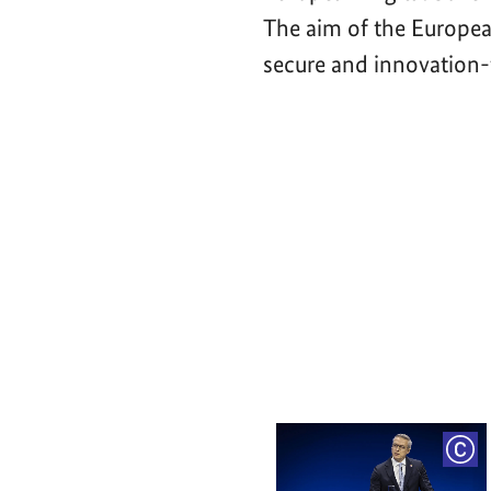
The aim of the Europea
secure and innovation-f
Video-
Player
COP