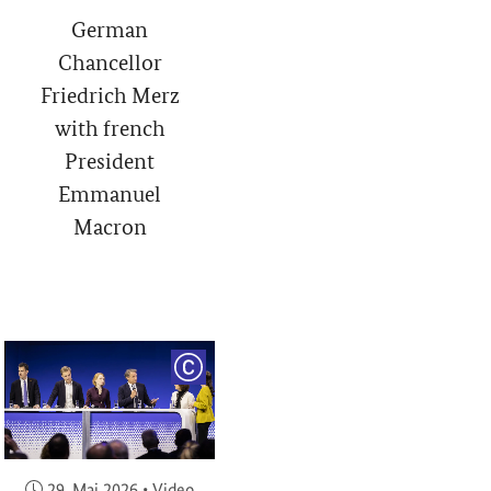
German
Chancellor
Friedrich Merz
with french
President
Emmanuel
Macron
RIGHT
COPYRIGHT
Veröffentlicht am:
29. Mai 2026
•
Video