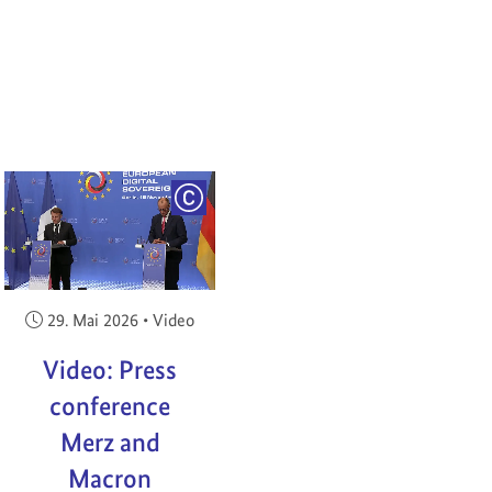
RIGHT
COPYRIGHT
Veröffentlicht am:
29. Mai 2026
•
Video
Video: Press
conference
Merz and
Macron