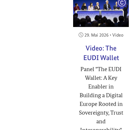
COP
Veröffentlicht am:
29. Mai 2026
•
Video
Video: The
EUDI Wallet
Panel "The EUDI
Wallet: A Key
Enabler in
Building a Digital
Europe Rooted in
Sovereignty, Trust
and
Interoperability"