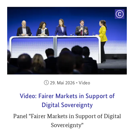
COPYRI
Veröffentlicht am:
29. Mai 2026
•
Video
Video: Fairer Markets in Support of
Digital Sovereignty
Panel "Fairer Markets in Support of Digital
Sovereignty"