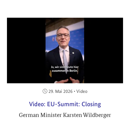
Veröffentlicht am:
29. Mai 2026
•
Video
Video: EU-Summit: Closing
German Minister Karsten Wildberger