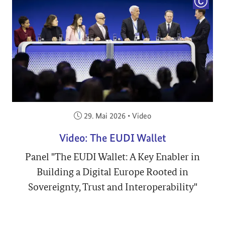
COPYRI
Veröffentlicht am:
29. Mai 2026
•
Video
Video: The EUDI Wallet
Panel "The EUDI Wallet: A Key Enabler in
Building a Digital Europe Rooted in
Sovereignty, Trust and Interoperability"