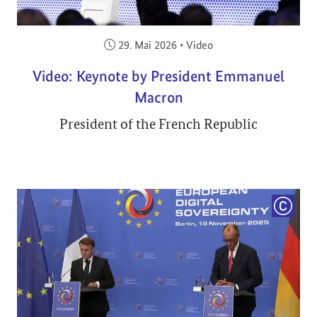
Veröffentlicht am:
29. Mai 2026
•
Video
Video: Keynote by President Emmanuel
Macron
President of the French Republic
COPYRI