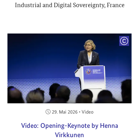
Industrial and Digital Sovereignty, France
COPYRI
Veröffentlicht am:
29. Mai 2026
•
Video
Video: Opening-Keynote by Henna
Virkkunen