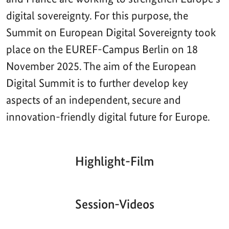
digital sovereignty. For this purpose, the
Summit on European Digital Sovereignty took
place on the EUREF-Campus Berlin on 18
November 2025. The aim of the European
Digital Summit is to further develop key
aspects of an independent, secure and
innovation-friendly digital future for Europe.
Highlight-Film
Aktueller
Gesamtlaufzeit
00:00
|
00:00
Zeitpunkt
Video-
Player
Session-Videos