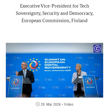
Executive Vice-President for Tech
Sovereignty, Security and Democracy,
European Commission, Finland
COPYRI
Veröffentlicht am:
29. Mai 2026
•
Video