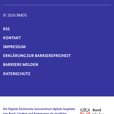
© 2026 BMDS
SERVICE-NAVIGATION FUSSBEREICH
RSS
KONTAKT
IMPRESSUM
ERKLÄRUNG ZUR BARRIEREFREIHEIT
BARRIERE MELDEN
DATENSCHUTZ
Die Digitale Dachmarke kennzeichnet digitale Angebote
von Bund, Ländern und Kommunen als staatliche