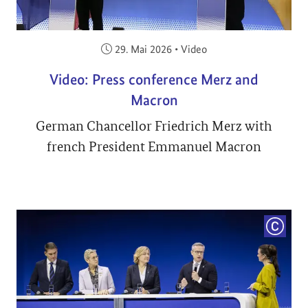
Veröffentlicht am:
29. Mai 2026
•
Video
Video: Press conference Merz and
Macron
German Chancellor Friedrich Merz with
french President Emmanuel Macron
COPYRI