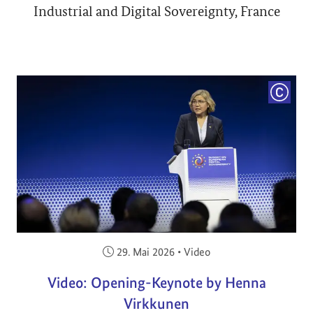
Industrial and Digital Sovereignty, France
COPYRI
Veröffentlicht am:
29. Mai 2026
•
Video
Video: Opening-Keynote by Henna
Virkkunen