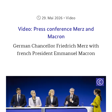
Veröffentlicht am:
29. Mai 2026
•
Video
Video: Press conference Merz and
Macron
German Chancellor Friedrich Merz with
french President Emmanuel Macron
COPYRI