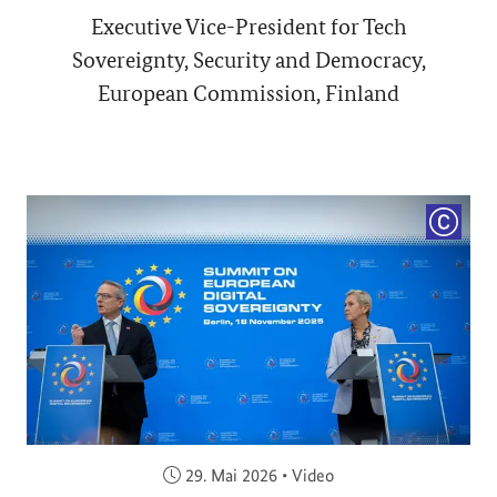
Executive Vice-President for Tech
Sovereignty, Security and Democracy,
European Commission, Finland
COPYRI
Veröffentlicht am:
29. Mai 2026
•
Video