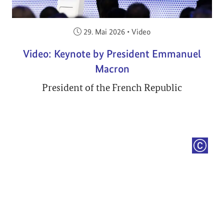
Veröffentlicht am:
29. Mai 2026
•
Video
Video: Keynote by President Emmanuel
Macron
President of the French Republic
COPYRI