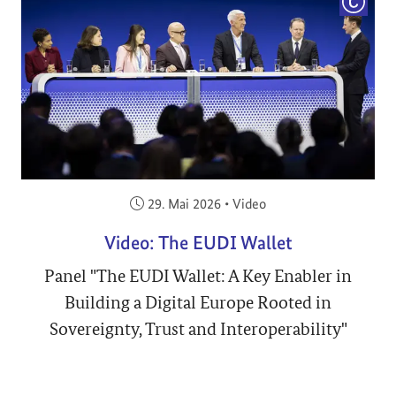
COPYRI
Veröffentlicht am:
29. Mai 2026
•
Video
Video: The EUDI Wallet
Panel "The EUDI Wallet: A Key Enabler in
Building a Digital Europe Rooted in
Sovereignty, Trust and Interoperability"