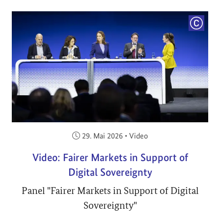
COPYRI
Veröffentlicht am:
29. Mai 2026
•
Video
Video: Fairer Markets in Support of
Digital Sovereignty
Panel "Fairer Markets in Support of Digital
Sovereignty"