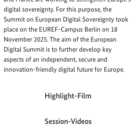
digital sovereignty. For this purpose, the
Summit on European Digital Sovereignty took
place on the EUREF-Campus Berlin on 18
November 2025. The aim of the European
Digital Summit is to further develop key
aspects of an independent, secure and
innovation-friendly digital future for Europe.
Highlight-Film
Aktueller
Gesamtlaufzeit
00:00
|
00:00
Zeitpunkt
Video-
Player
Session-Videos