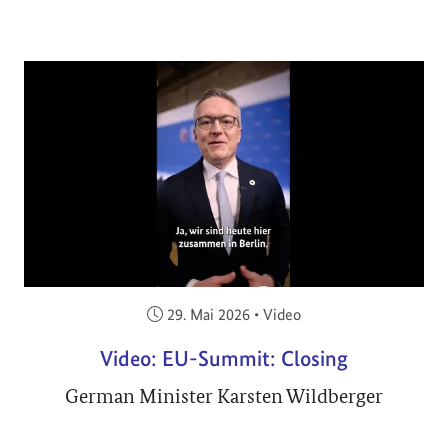
Veröffentlicht am:
29. Mai 2026
•
Video
Video: EU-Summit: Closing
German Minister Karsten Wildberger