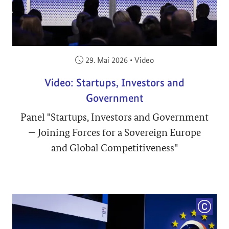
Veröffentlicht am:
29. Mai 2026
•
Video
Video: Startups, Investors and
Government
Panel "Startups, Investors and Government
— Joining Forces for a Sovereign Europe
and Global Competitiveness"
COPYRI