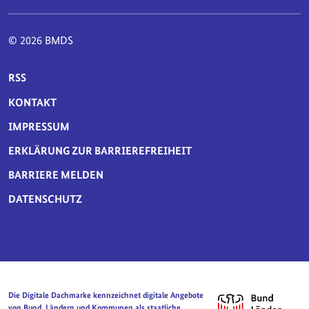
© 2026 BMDS
SERVICE-NAVIGATION FUSSBEREICH
RSS
KONTAKT
IMPRESSUM
ERKLÄRUNG ZUR BARRIEREFREIHEIT
BARRIERE MELDEN
DATENSCHUTZ
Die Digitale Dachmarke kennzeichnet digitale Angebote
von Bund, Ländern und Kommunen als staatliche