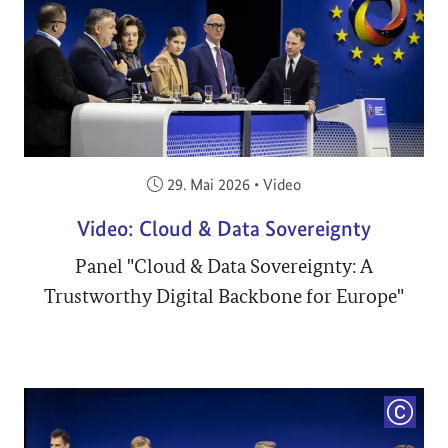
Veröffentlicht am:
29. Mai 2026
•
Video
Video: Cloud & Data Sovereignty
Panel "Cloud & Data Sovereignty: A
Trustworthy Digital Backbone for Europe"
COPYRI