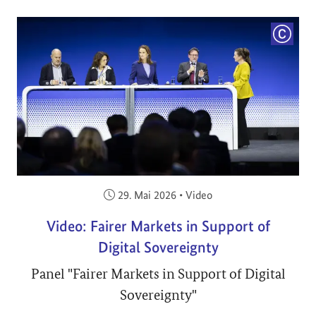
COPYRI
Veröffentlicht am:
29. Mai 2026
•
Video
Video: Fairer Markets in Support of
Digital Sovereignty
Panel "Fairer Markets in Support of Digital
Sovereignty"