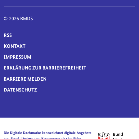
© 2026 BMDS
SERVICE-NAVIGATION FUSSBEREICH
RSS
KONTAKT
IMPRESSUM
ERKLÄRUNG ZUR BARRIEREFREIHEIT
BARRIERE MELDEN
DATENSCHUTZ
Die Digitale Dachmarke kennzeichnet digitale Angebote
von Bund, Ländern und Kommunen als staatliche