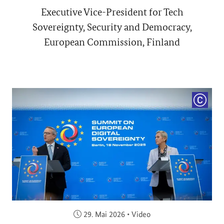
Executive Vice-President for Tech
Sovereignty, Security and Democracy,
European Commission, Finland
COPYRI
Veröffentlicht am:
29. Mai 2026
•
Video