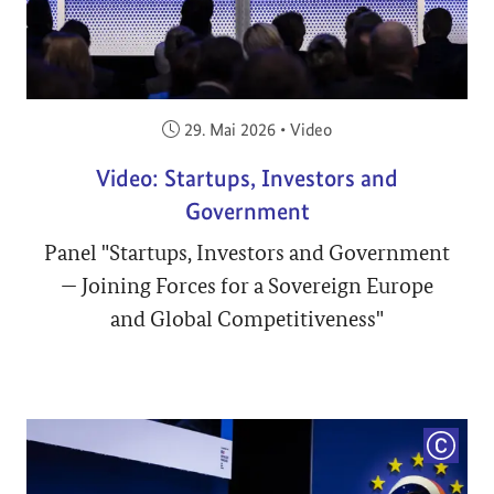
Veröffentlicht am:
29. Mai 2026
•
Video
Video: Startups, Investors and
Government
Panel "Startups, Investors and Government
— Joining Forces for a Sovereign Europe
and Global Competitiveness"
COPYRI