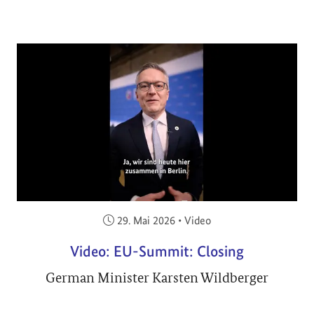
Veröffentlicht am:
29. Mai 2026
•
Video
Video: EU-Summit: Closing
German Minister Karsten Wildberger