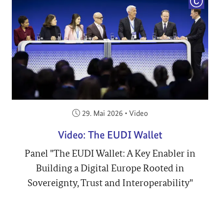
COPYRI
Veröffentlicht am:
29. Mai 2026
•
Video
Video: The EUDI Wallet
Panel "The EUDI Wallet: A Key Enabler in
Building a Digital Europe Rooted in
Sovereignty, Trust and Interoperability"