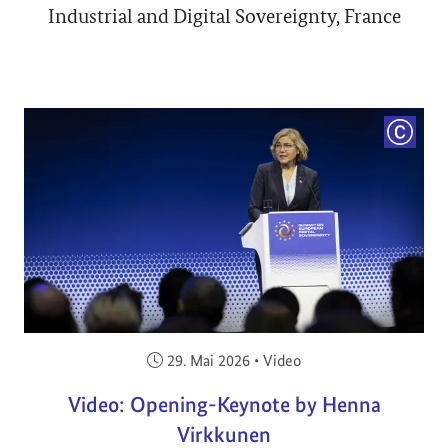
Industrial and Digital Sovereignty, France
COPYRI
Veröffentlicht am:
29. Mai 2026
•
Video
Video: Opening-Keynote by Henna
Virkkunen