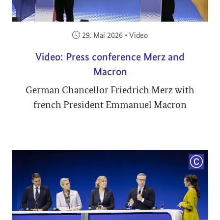
Veröffentlicht am:
29. Mai 2026
•
Video
Video: Press conference Merz and
Macron
German Chancellor Friedrich Merz with
french President Emmanuel Macron
COPYRI