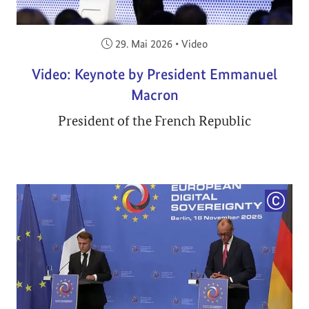
Veröffentlicht am:
29. Mai 2026
•
Video
Video: Keynote by President Emmanuel
Macron
President of the French Republic
COPYRI