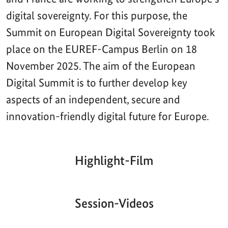
digital sovereignty. For this purpose, the
Summit on European Digital Sovereignty took
place on the EUREF-Campus Berlin on 18
November 2025. The aim of the European
Digital Summit is to further develop key
aspects of an independent, secure and
innovation-friendly digital future for Europe.
Highlight-Film
Aktueller
Gesamtlaufzeit
00:00
|
00:00
Zeitpunkt
Video-
Player
Session-Videos