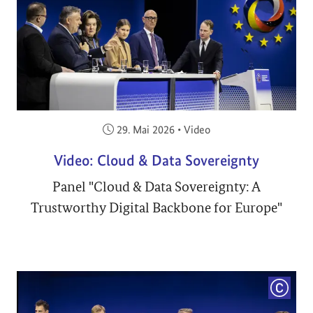
Veröffentlicht am:
29. Mai 2026
•
Video
Video: Cloud & Data Sovereignty
Panel "Cloud & Data Sovereignty: A
Trustworthy Digital Backbone for Europe"
COPYRI