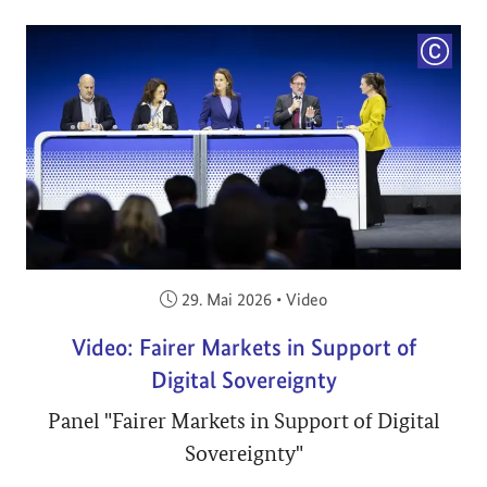
COPYRI
Veröffentlicht am:
29. Mai 2026
•
Video
Video: Fairer Markets in Support of
Digital Sovereignty
Panel "Fairer Markets in Support of Digital
Sovereignty"