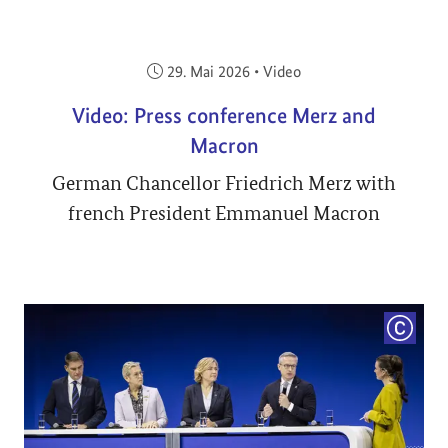
Veröffentlicht am:
29. Mai 2026
•
Video
Video: Press conference Merz and
Macron
German Chancellor Friedrich Merz with
french President Emmanuel Macron
COPYRI