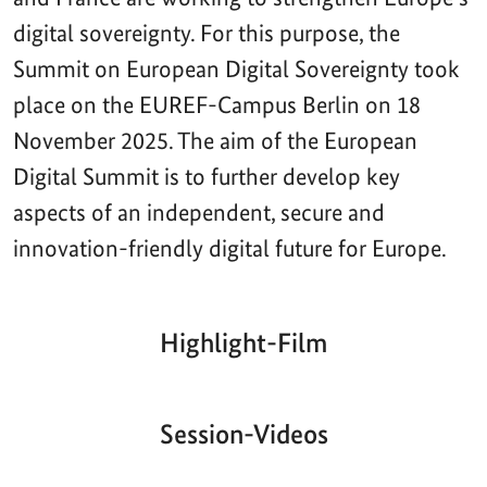
digital sovereignty. For this purpose, the
Summit on European Digital Sovereignty took
place on the EUREF-Campus Berlin on 18
November 2025. The aim of the European
Digital Summit is to further develop key
aspects of an independent, secure and
innovation-friendly digital future for Europe.
Highlight-Film
Aktueller
Gesamtlaufzeit
00:00
|
00:00
Zeitpunkt
Video-
Player
Session-Videos