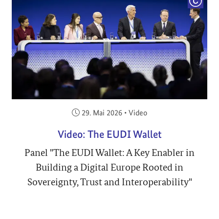
COPYRI
Veröffentlicht am:
29. Mai 2026
•
Video
Video: The EUDI Wallet
Panel "The EUDI Wallet: A Key Enabler in
Building a Digital Europe Rooted in
Sovereignty, Trust and Interoperability"