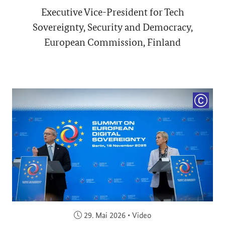
Executive Vice-President for Tech
Sovereignty, Security and Democracy,
European Commission, Finland
COPYRI
Veröffentlicht am:
29. Mai 2026
•
Video