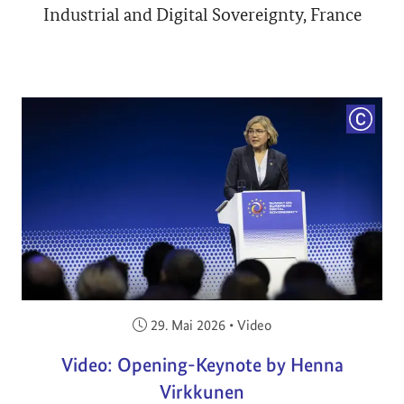
Industrial and Digital Sovereignty, France
COPYRI
Veröffentlicht am:
29. Mai 2026
•
Video
Video: Opening-Keynote by Henna
Virkkunen