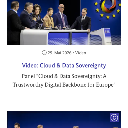
Veröffentlicht am:
29. Mai 2026
•
Video
Video: Cloud & Data Sovereignty
Panel "Cloud & Data Sovereignty: A
Trustworthy Digital Backbone for Europe"
COPYRI