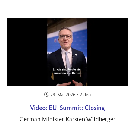
Veröffentlicht am:
29. Mai 2026
•
Video
Video: EU-Summit: Closing
German Minister Karsten Wildberger