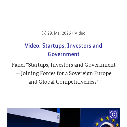
Veröffentlicht am:
29. Mai 2026
•
Video
Video: Startups, Investors and
Government
Panel "Startups, Investors and Government
— Joining Forces for a Sovereign Europe
and Global Competitiveness"
COPYRI