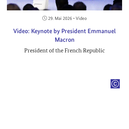
Veröffentlicht am:
29. Mai 2026
•
Video
Video: Keynote by President Emmanuel
Macron
President of the French Republic
COPYRI