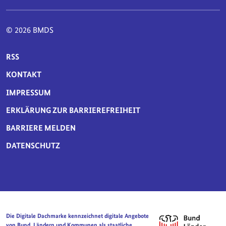
© 2026 BMDS
SERVICE-NAVIGATION FUSSBEREICH
RSS
KONTAKT
IMPRESSUM
ERKLÄRUNG ZUR BARRIEREFREIHEIT
BARRIERE MELDEN
DATENSCHUTZ
Die Digitale Dachmarke kennzeichnet digitale Angebote
von Bund, Ländern und Kommunen als staatliche