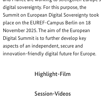
digital sovereignty. For this purpose, the
Summit on European Digital Sovereignty took
place on the EUREF-Campus Berlin on 18
November 2025. The aim of the European
Digital Summit is to further develop key
aspects of an independent, secure and
innovation-friendly digital future for Europe.
Highlight-Film
Aktueller
Gesamtlaufzeit
00:00
|
00:00
Zeitpunkt
Video-
Player
Session-Videos