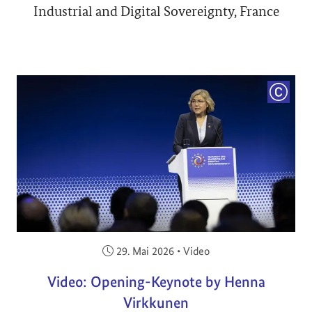
Industrial and Digital Sovereignty, France
COPYRI
Veröffentlicht am:
29. Mai 2026
•
Video
Video: Opening-Keynote by Henna
Virkkunen