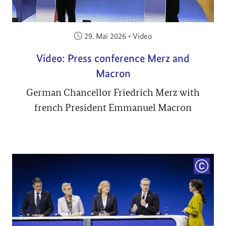
Veröffentlicht am:
29. Mai 2026
•
Video
Video: Press conference Merz and
Macron
German Chancellor Friedrich Merz with
french President Emmanuel Macron
COPYRI