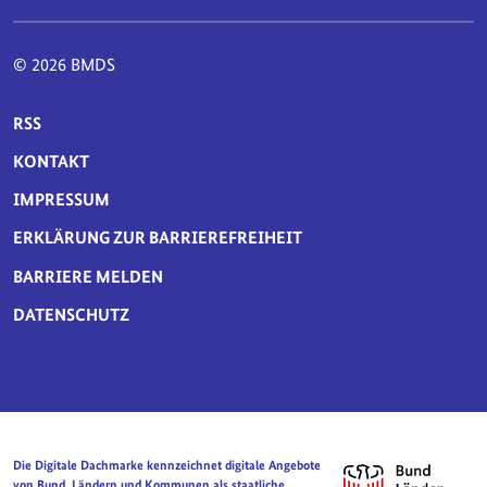
© 2026 BMDS
SERVICE-NAVIGATION FUSSBEREICH
RSS
KONTAKT
IMPRESSUM
ERKLÄRUNG ZUR BARRIEREFREIHEIT
BARRIERE MELDEN
DATENSCHUTZ
Die Digitale Dachmarke kennzeichnet digitale Angebote
von Bund, Ländern und Kommunen als staatliche