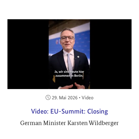
Veröffentlicht am:
29. Mai 2026
•
Video
Video: EU-Summit: Closing
German Minister Karsten Wildberger