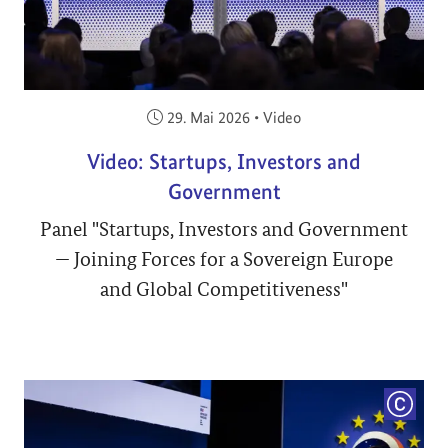
Veröffentlicht am:
29. Mai 2026
•
Video
Video: Startups, Investors and
Government
Panel "Startups, Investors and Government
— Joining Forces for a Sovereign Europe
and Global Competitiveness"
COPYRI