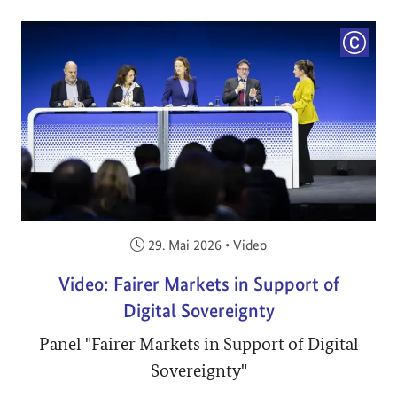
COPYRI
Veröffentlicht am:
29. Mai 2026
•
Video
Video: Fairer Markets in Support of
Digital Sovereignty
Panel "Fairer Markets in Support of Digital
Sovereignty"