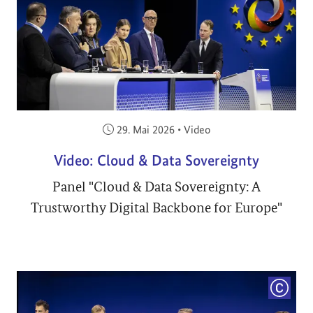
Veröffentlicht am:
29. Mai 2026
•
Video
Video: Cloud & Data Sovereignty
Panel "Cloud & Data Sovereignty: A
Trustworthy Digital Backbone for Europe"
COPYRI