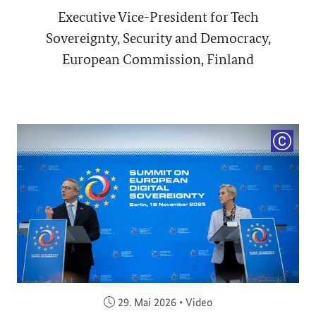
Executive Vice-President for Tech
Sovereignty, Security and Democracy,
European Commission, Finland
COPYRI
Veröffentlicht am:
29. Mai 2026
•
Video