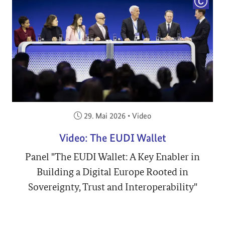
COPYRI
Veröffentlicht am:
29. Mai 2026
•
Video
Video: The EUDI Wallet
Panel "The EUDI Wallet: A Key Enabler in
Building a Digital Europe Rooted in
Sovereignty, Trust and Interoperability"