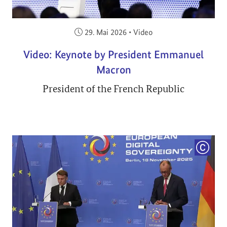
Veröffentlicht am:
29. Mai 2026
•
Video
Video: Keynote by President Emmanuel
Macron
President of the French Republic
COPYRI