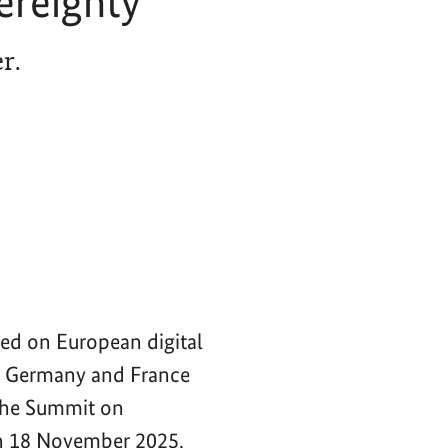
ereignty
r.
ced on European digital
of Germany and France
 the Summit on
n 18 November 2025.