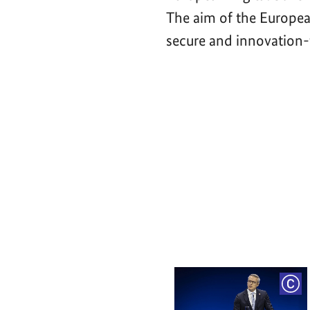
The aim of the Europea
secure and innovation-f
Video-
Player
COP