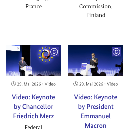
France
Commission,
Finland
YRIGHT
COPYRIGHT
COPY
Veröffentlicht am:
Veröffentlicht am:
29. Mai 2026
•
Video
29. Mai 2026
•
Video
Video: Keynote
Video: Keynote
by Chancellor
by President
Friedrich Merz
Emmanuel
Macron
Federal