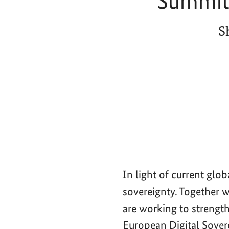
Summit 
S
In light of current glo
sovereignty. Together 
are working to strength
European Digital Sove