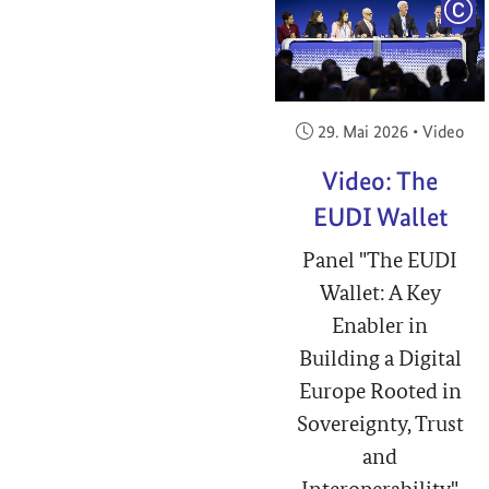
COP
Veröffentlicht am:
29. Mai 2026
•
Video
Video: The
EUDI Wallet
Panel "The EUDI
Wallet: A Key
Enabler in
Building a Digital
Europe Rooted in
Sovereignty, Trust
and
Interoperability"