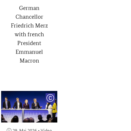
German
Chancellor
Friedrich Merz
with french
President
Emmanuel
Macron
RIGHT
COPYRIGHT
Veröffentlicht am:
29. Mai 2026
•
Video