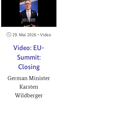
RIGHT
Veröffentlicht am:
29. Mai 2026
•
Video
Video: EU-
Summit:
Closing
German Minister
Karsten
Wildberger