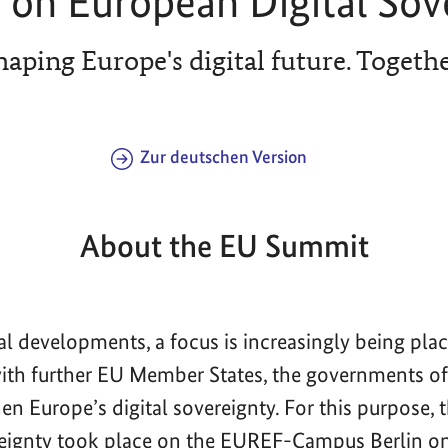
on European Digital Sov
haping Europe's digital future. Togethe
Zur deutschen Version
About the EU Summit
bal developments, a focus is increasingly being pla
with further EU Member States, the governments 
en Europe’s digital sovereignty. For this purpose,
reignty took place on the EUREF-Campus Berlin o