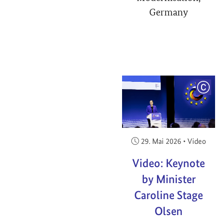
Germany
COP
Veröffentlicht am:
29. Mai 2026
•
Video
Video: Keynote
by Minister
Caroline Stage
Olsen