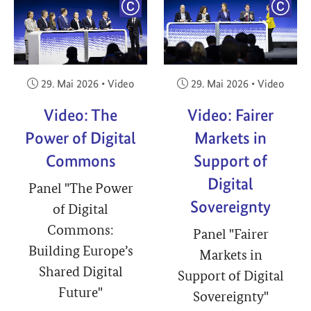
YRIGHT
COPYRIGHT
COPY
Veröffentlicht am:
Veröffentlicht am:
29. Mai 2026
•
Video
29. Mai 2026
•
Video
Video: The
Video: Fairer
Power of Digital
Markets in
Commons
Support of
Digital
Panel "The Power
Sovereignty
of Digital
Commons:
Panel "Fairer
Building Europe’s
Markets in
Shared Digital
Support of Digital
Future"
Sovereignty"