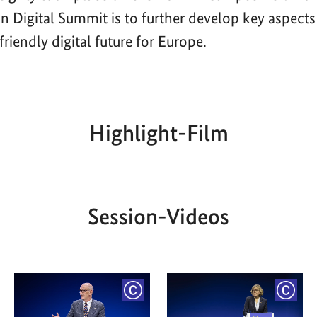
n Digital Summit is to further develop key aspects
riendly digital future for Europe.
Highlight-Film
Aktueller
Gesamtlaufzeit
00:00
|
00:00
Zeitpunkt
Session-Videos
YRIGHT
COPYRIGHT
COPY