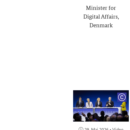
Minister for
Digital Affairs,
Denmark
COP
Veröffentlicht am:
29. Mai 2026
•
Video