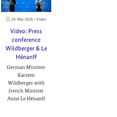
Veröffentlicht am:
29. Mai 2026
•
Video
Video: Press
conference
Wildberger & Le
Hénanff
German Minister
Karsten
Wildberger with
french Minister
Anne Le Hénanff