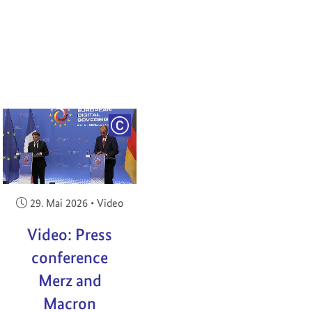
RIGHT
COPYRIGHT
Veröffentlicht am:
29. Mai 2026
•
Video
Video: Press
conference
Merz and
Macron