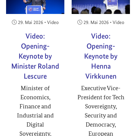
Veröffentlicht am:
Veröffentlicht am:
29. Mai 2026
•
Video
29. Mai 2026
•
Video
Video:
Video:
Opening-
Opening-
Keynote by
Keynote by
Minister Roland
Henna
Lescure
Virkkunen
Minister of
Executive Vice-
Economics,
President for Tech
Finance and
Sovereignty,
Industrial and
Security and
Digital
Democracy,
Sovereignty,
European