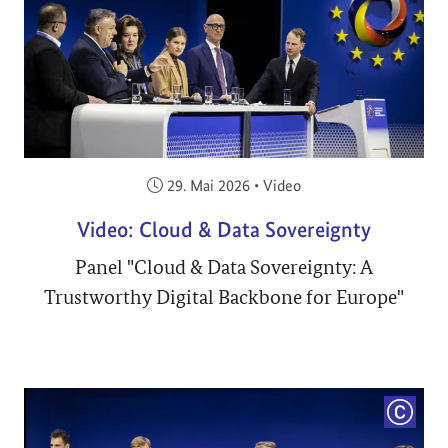
Veröffentlicht am:
29. Mai 2026
•
Video
Video: Cloud & Data Sovereignty
Panel "Cloud & Data Sovereignty: A
Trustworthy Digital Backbone for Europe"
COPYRI