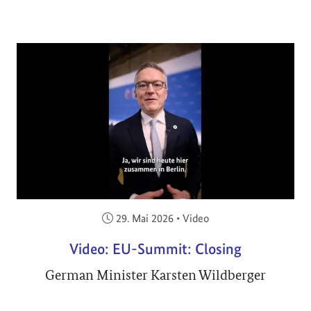
Veröffentlicht am:
29. Mai 2026
•
Video
Video: EU-Summit: Closing
German Minister Karsten Wildberger