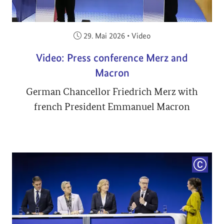
Veröffentlicht am:
29. Mai 2026
•
Video
Video: Press conference Merz and
Macron
German Chancellor Friedrich Merz with
french President Emmanuel Macron
COPYRI