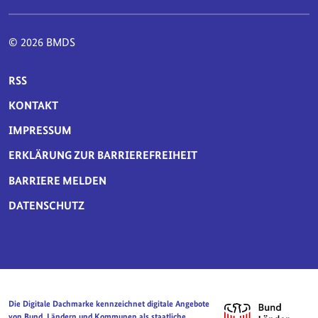
© 2026 BMDS
SERVICE-NAVIGATION FUSSBEREICH
RSS
KONTAKT
IMPRESSUM
ERKLÄRUNG ZUR BARRIEREFREIHEIT
BARRIERE MELDEN
DATENSCHUTZ
Die Digitale Dachmarke kennzeichnet digitale Angebote
von Bund, Ländern und Kommunen als staatliche