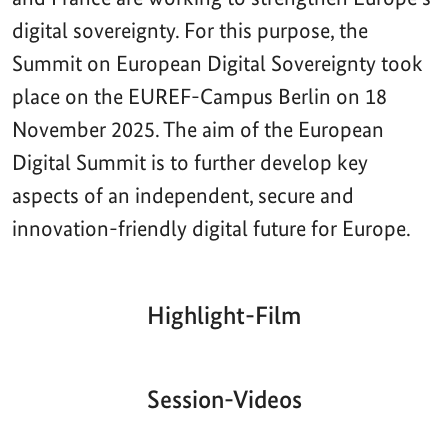
digital sovereignty. For this purpose, the
Summit on European Digital Sovereignty took
place on the EUREF-Campus Berlin on 18
November 2025. The aim of the European
Digital Summit is to further develop key
aspects of an independent, secure and
innovation-friendly digital future for Europe.
Highlight-Film
Aktueller
Gesamtlaufzeit
00:00
|
00:00
Zeitpunkt
Video-
Player
Session-Videos