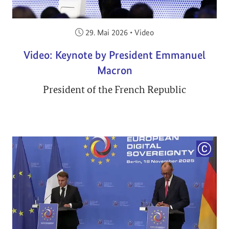
Veröffentlicht am:
29. Mai 2026
•
Video
Video: Keynote by President Emmanuel
Macron
President of the French Republic
COPYRI