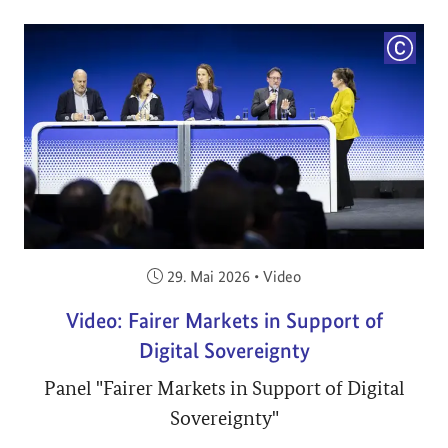
COPYRI
Veröffentlicht am:
29. Mai 2026
•
Video
Video: Fairer Markets in Support of
Digital Sovereignty
Panel "Fairer Markets in Support of Digital
Sovereignty"