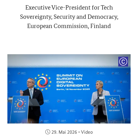
Executive Vice-President for Tech
Sovereignty, Security and Democracy,
European Commission, Finland
COPYRI
Veröffentlicht am:
29. Mai 2026
•
Video