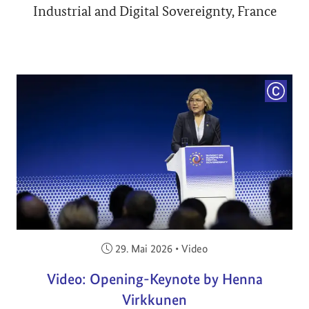
Industrial and Digital Sovereignty, France
COPYRI
Veröffentlicht am:
29. Mai 2026
•
Video
Video: Opening-Keynote by Henna
Virkkunen