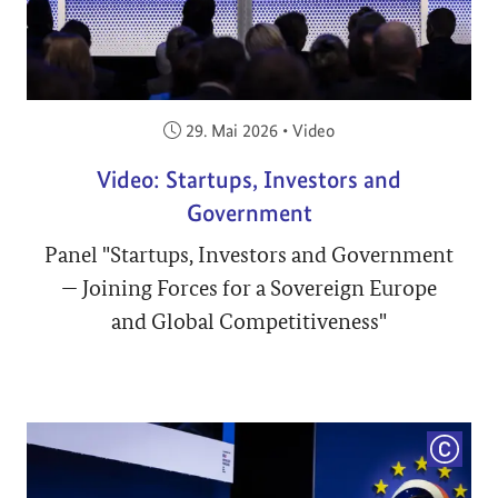
Veröffentlicht am:
29. Mai 2026
•
Video
Video: Startups, Investors and
Government
Panel "Startups, Investors and Government
— Joining Forces for a Sovereign Europe
and Global Competitiveness"
COPYRI