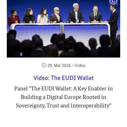
COPYRI
Veröffentlicht am:
29. Mai 2026
•
Video
Video: The EUDI Wallet
Panel "The EUDI Wallet: A Key Enabler in
Building a Digital Europe Rooted in
Sovereignty, Trust and Interoperability"