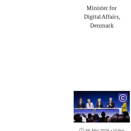
Minister for
Digital Affairs,
Denmark
COP
Veröffentlicht am:
29. Mai 2026
•
Video