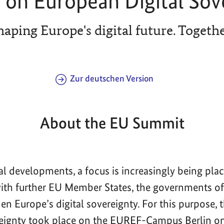
on European Digital Sov
haping Europe's digital future. Togethe
Zur deutschen Version
About the EU Summit
bal developments, a focus is increasingly being pla
with further EU Member States, the governments 
en Europe’s digital sovereignty. For this purpose,
reignty took place on the EUREF-Campus Berlin o