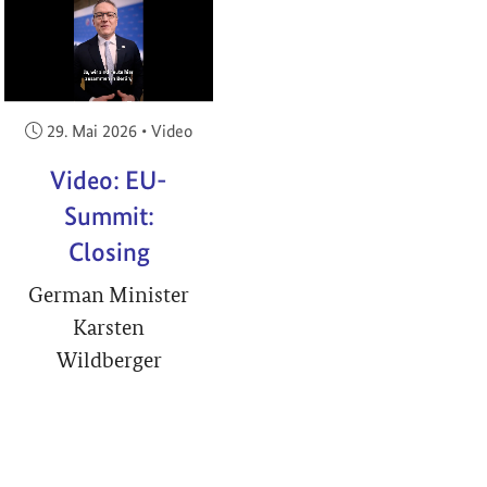
RIGHT
Veröffentlicht am:
29. Mai 2026
•
Video
Video: EU-
Summit:
Closing
German Minister
Karsten
Wildberger