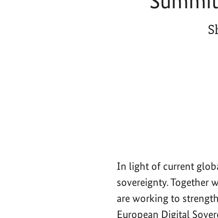
Summit 
S
In light of current glo
sovereignty. Together 
are working to strength
European Digital Sove