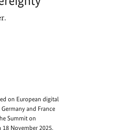
ereignty
r.
ced on European digital
of Germany and France
 the Summit on
n 18 November 2025.