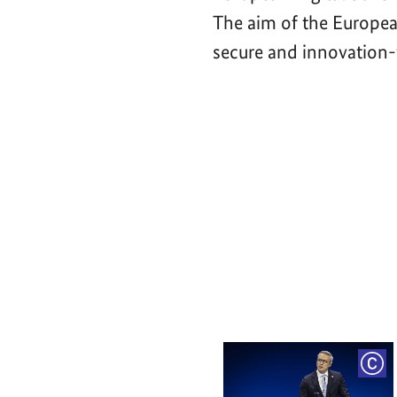
The aim of the Europea
secure and innovation-f
Video-
Player
COP