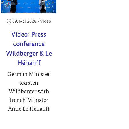
Veröffentlicht am:
29. Mai 2026
•
Video
Video: Press
conference
Wildberger & Le
Hénanff
German Minister
Karsten
Wildberger with
french Minister
Anne Le Hénanff