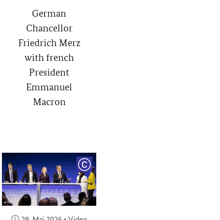
German
Chancellor
Friedrich Merz
with french
President
Emmanuel
Macron
RIGHT
COPYRIGHT
Veröffentlicht am:
29. Mai 2026
•
Video