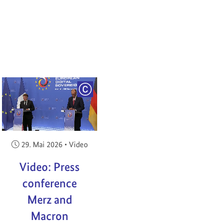
RIGHT
COPYRIGHT
Veröffentlicht am:
29. Mai 2026
•
Video
Video: Press
conference
Merz and
Macron