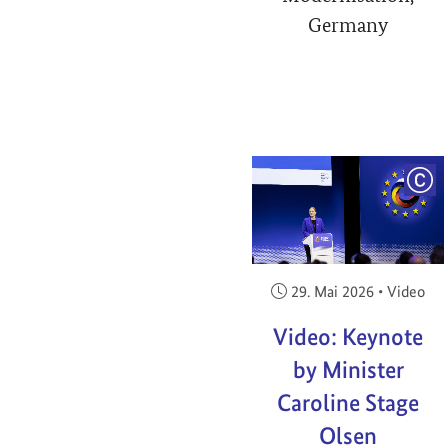
Germany
COP
Veröffentlicht am:
29. Mai 2026
•
Video
Video: Keynote
by Minister
Caroline Stage
Olsen