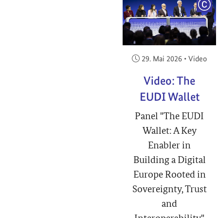
COP
Veröffentlicht am:
29. Mai 2026
•
Video
Video: The
EUDI Wallet
Panel "The EUDI
Wallet: A Key
Enabler in
Building a Digital
Europe Rooted in
Sovereignty, Trust
and
Interoperability"