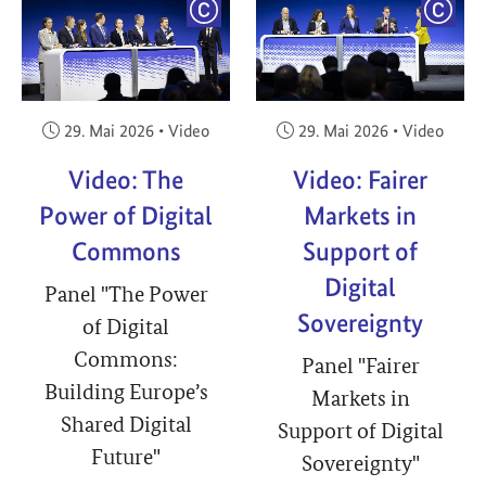
YRIGHT
COPYRIGHT
COPY
Veröffentlicht am:
Veröffentlicht am:
29. Mai 2026
•
Video
29. Mai 2026
•
Video
Video: The
Video: Fairer
Power of Digital
Markets in
Commons
Support of
Digital
Panel "The Power
Sovereignty
of Digital
Commons:
Panel "Fairer
Building Europe’s
Markets in
Shared Digital
Support of Digital
Future"
Sovereignty"