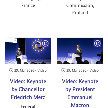
France
Commission,
Finland
YRIGHT
COPYRIGHT
COPY
Veröffentlicht am:
Veröffentlicht am:
29. Mai 2026
•
Video
29. Mai 2026
•
Video
Video: Keynote
Video: Keynote
by Chancellor
by President
Friedrich Merz
Emmanuel
Macron
Federal