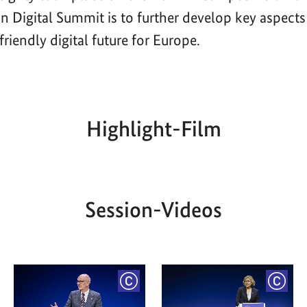
n Digital Summit is to further develop key aspects
riendly digital future for Europe.
Highlight-Film
Aktueller
Gesamtlaufzeit
00:00
|
00:00
Zeitpunkt
Session-Videos
YRIGHT
COPYRIGHT
COPY