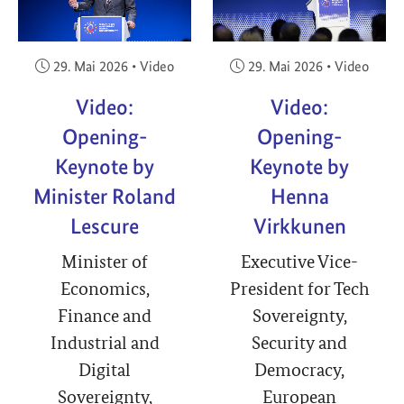
Veröffentlicht am:
Veröffentlicht am:
29. Mai 2026
•
Video
29. Mai 2026
•
Video
Video:
Video:
Opening-
Opening-
Keynote by
Keynote by
Minister Roland
Henna
Lescure
Virkkunen
Minister of
Executive Vice-
Economics,
President for Tech
Finance and
Sovereignty,
Industrial and
Security and
Digital
Democracy,
Sovereignty,
European