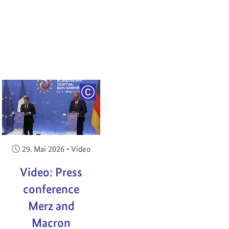
RIGHT
COPYRIGHT
Veröffentlicht am:
29. Mai 2026
•
Video
Video: Press
conference
Merz and
Macron