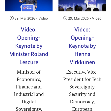
Veröffentlicht am:
Veröffentlicht am:
29. Mai 2026
•
Video
29. Mai 2026
•
Video
Video:
Video:
Opening-
Opening-
Keynote by
Keynote by
Minister Roland
Henna
Lescure
Virkkunen
Minister of
Executive Vice-
Economics,
President for Tech
Finance and
Sovereignty,
Industrial and
Security and
Digital
Democracy,
Sovereignty,
European