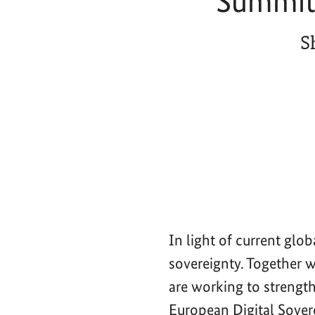
Summit 
S
In light of current glo
sovereignty. Together 
are working to strength
European Digital Sove