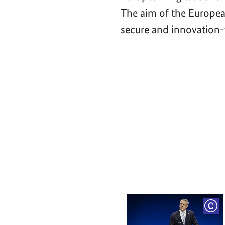
The aim of the Europea
secure and innovation-f
Video-
Player
COP