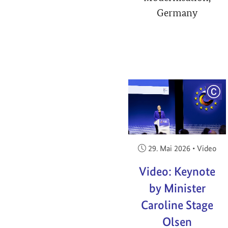
Germany
COP
Veröffentlicht am:
29. Mai 2026
•
Video
Video: Keynote
by Minister
Caroline Stage
Olsen