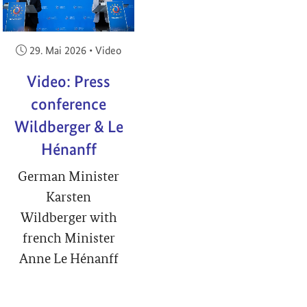
Veröffentlicht am:
29. Mai 2026
•
Video
Video: Press
conference
Wildberger & Le
Hénanff
German Minister
Karsten
Wildberger with
french Minister
Anne Le Hénanff