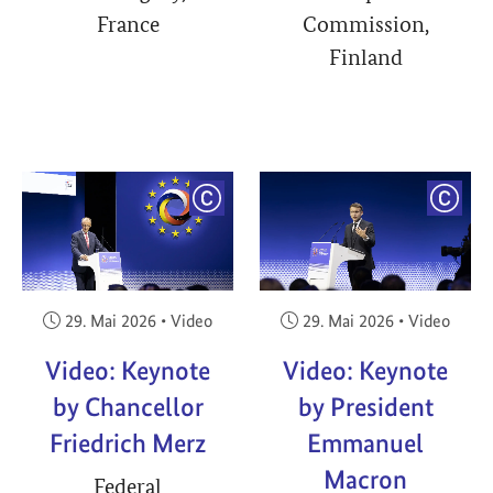
France
Commission,
Finland
YRIGHT
COPYRIGHT
COPY
Veröffentlicht am:
Veröffentlicht am:
29. Mai 2026
•
Video
29. Mai 2026
•
Video
Video: Keynote
Video: Keynote
by Chancellor
by President
Friedrich Merz
Emmanuel
Macron
Federal