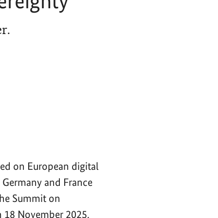
ereignty
r.
ced on European digital
of Germany and France
 the Summit on
n 18 November 2025.