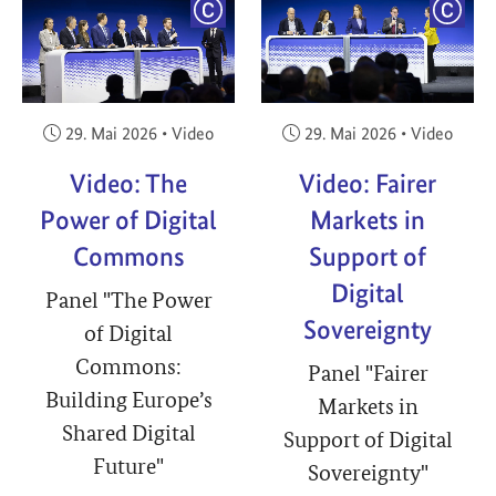
YRIGHT
COPYRIGHT
COPY
Veröffentlicht am:
Veröffentlicht am:
29. Mai 2026
•
Video
29. Mai 2026
•
Video
Video: The
Video: Fairer
Power of Digital
Markets in
Commons
Support of
Digital
Panel "The Power
Sovereignty
of Digital
Commons:
Panel "Fairer
Building Europe’s
Markets in
Shared Digital
Support of Digital
Future"
Sovereignty"