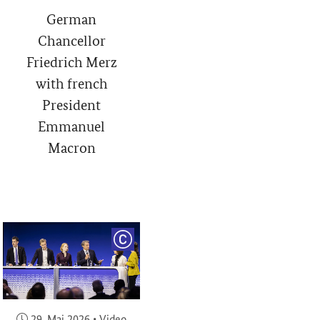
German
Chancellor
Friedrich Merz
with french
President
Emmanuel
Macron
RIGHT
COPYRIGHT
Veröffentlicht am:
29. Mai 2026
•
Video