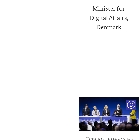
Minister for
Digital Affairs,
Denmark
COP
Veröffentlicht am:
29. Mai 2026
•
Video