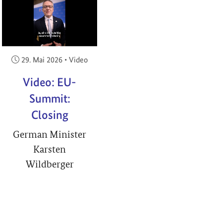
RIGHT
Veröffentlicht am:
29. Mai 2026
•
Video
Video: EU-
Summit:
Closing
German Minister
Karsten
Wildberger