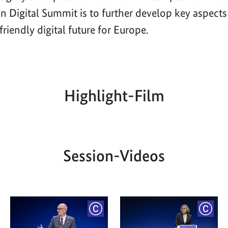
n Digital Summit is to further develop key aspects
riendly digital future for Europe.
Highlight-Film
Aktueller
Gesamtlaufzeit
00:00
|
00:00
Zeitpunkt
Session-Videos
YRIGHT
COPYRIGHT
COPY