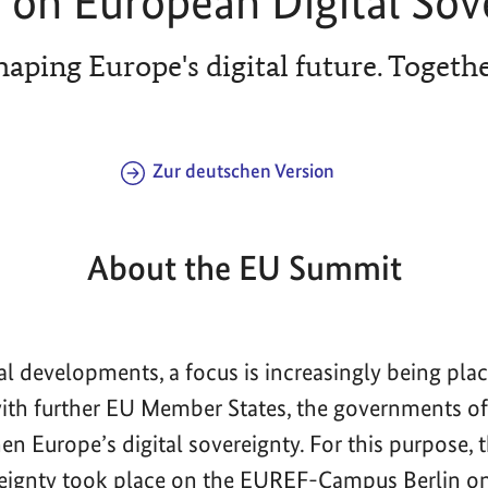
on European Digital Sov
haping Europe's digital future. Togethe
Zur deutschen Version
About the EU Summit
bal developments, a focus is increasingly being pla
with further EU Member States, the governments 
en Europe’s digital sovereignty. For this purpose,
reignty took place on the EUREF-Campus Berlin o