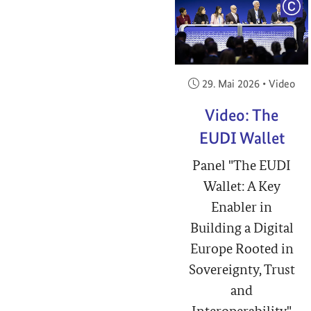
COP
Veröffentlicht am:
29. Mai 2026
•
Video
Video: The
EUDI Wallet
Panel "The EUDI
Wallet: A Key
Enabler in
Building a Digital
Europe Rooted in
Sovereignty, Trust
and
Interoperability"