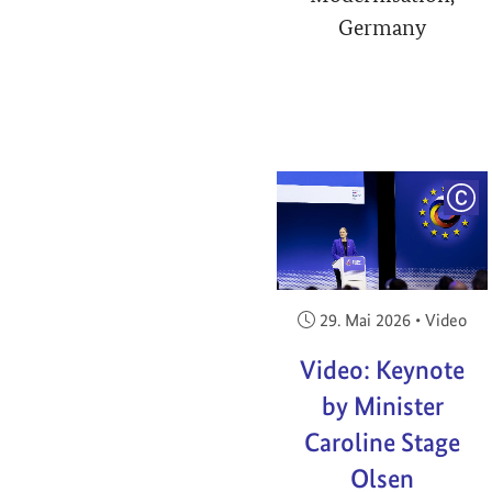
Germany
COP
Veröffentlicht am:
29. Mai 2026
•
Video
Video: Keynote
by Minister
Caroline Stage
Olsen