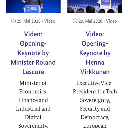
Veröffentlicht am:
Veröffentlicht am:
29. Mai 2026
•
Video
29. Mai 2026
•
Video
Video:
Video:
Opening-
Opening-
Keynote by
Keynote by
Minister Roland
Henna
Lescure
Virkkunen
Minister of
Executive Vice-
Economics,
President for Tech
Finance and
Sovereignty,
Industrial and
Security and
Digital
Democracy,
Sovereignty,
European