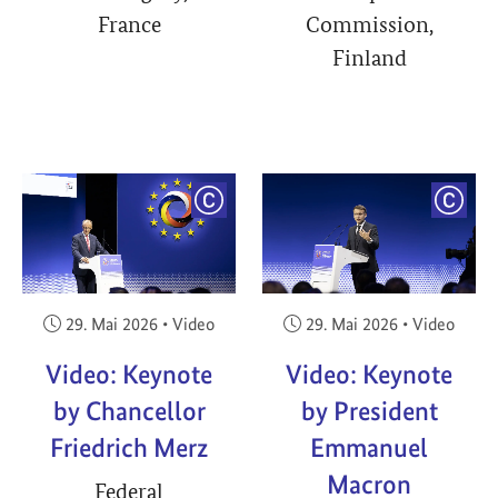
France
Commission,
Finland
YRIGHT
COPYRIGHT
COPY
Veröffentlicht am:
Veröffentlicht am:
29. Mai 2026
•
Video
29. Mai 2026
•
Video
Video: Keynote
Video: Keynote
by Chancellor
by President
Friedrich Merz
Emmanuel
Macron
Federal