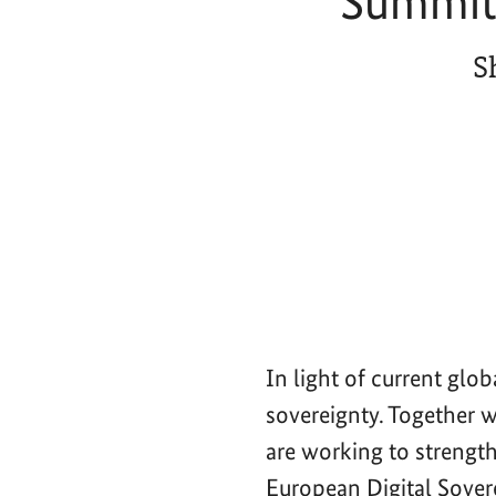
Summit 
S
In light of current glo
sovereignty. Together 
are working to strength
European Digital Sove