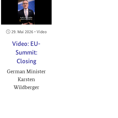
RIGHT
Veröffentlicht am:
29. Mai 2026
•
Video
Video: EU-
Summit:
Closing
German Minister
Karsten
Wildberger