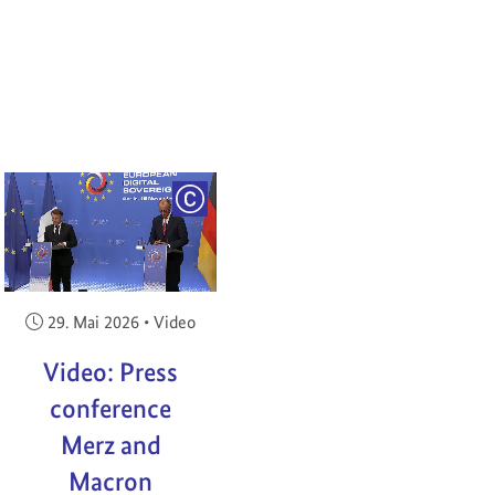
RIGHT
COPYRIGHT
Veröffentlicht am:
29. Mai 2026
•
Video
Video: Press
conference
Merz and
Macron