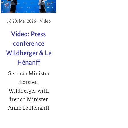
Veröffentlicht am:
29. Mai 2026
•
Video
Video: Press
conference
Wildberger & Le
Hénanff
German Minister
Karsten
Wildberger with
french Minister
Anne Le Hénanff