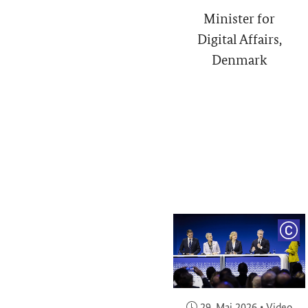
Minister for
Digital Affairs,
Denmark
COP
Veröffentlicht am:
29. Mai 2026
•
Video