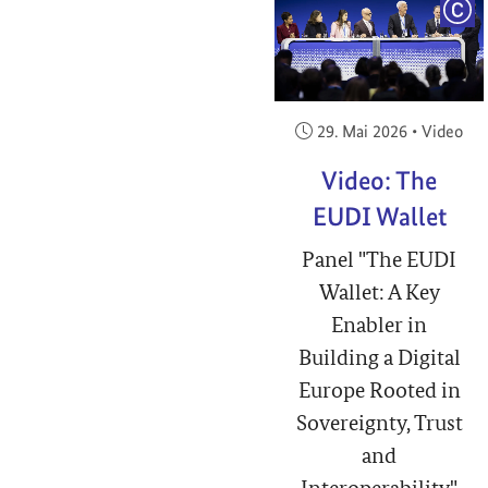
COP
Veröffentlicht am:
29. Mai 2026
•
Video
Video: The
EUDI Wallet
Panel "The EUDI
Wallet: A Key
Enabler in
Building a Digital
Europe Rooted in
Sovereignty, Trust
and
Interoperability"