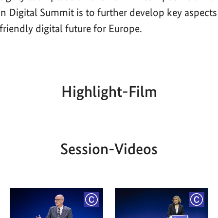
n Digital Summit is to further develop key aspects
riendly digital future for Europe.
Highlight-Film
Aktueller
Gesamtlaufzeit
00:00
|
00:00
Zeitpunkt
Session-Videos
YRIGHT
COPYRIGHT
COPY