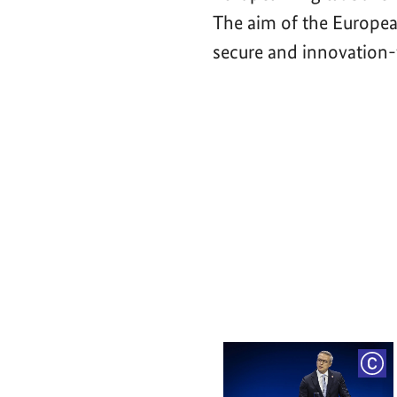
The aim of the Europea
secure and innovation-f
Video-
Player
COP