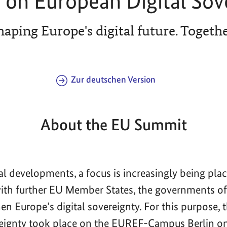
on European Digital Sov
haping Europe's digital future. Togethe
Zur deutschen Version
About the EU Summit
bal developments, a focus is increasingly being pla
with further EU Member States, the governments 
en Europe’s digital sovereignty. For this purpose,
reignty took place on the EUREF-Campus Berlin o