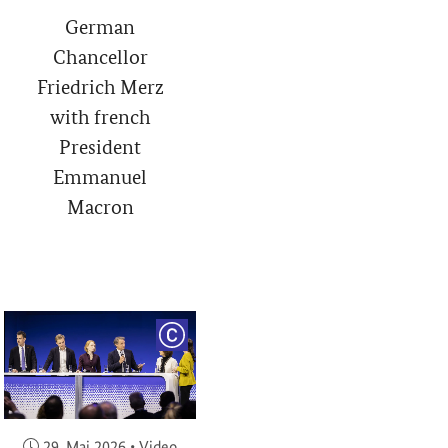
German
Chancellor
Friedrich Merz
with french
President
Emmanuel
Macron
RIGHT
COPYRIGHT
Veröffentlicht am:
29. Mai 2026
•
Video