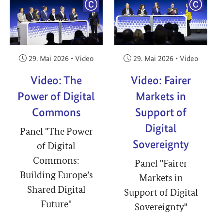
YRIGHT
COPYRIGHT
COPY
Veröffentlicht am:
Veröffentlicht am:
29. Mai 2026
•
Video
29. Mai 2026
•
Video
Video: The
Video: Fairer
Power of Digital
Markets in
Commons
Support of
Digital
Panel "The Power
Sovereignty
of Digital
Commons:
Panel "Fairer
Building Europe’s
Markets in
Shared Digital
Support of Digital
Future"
Sovereignty"