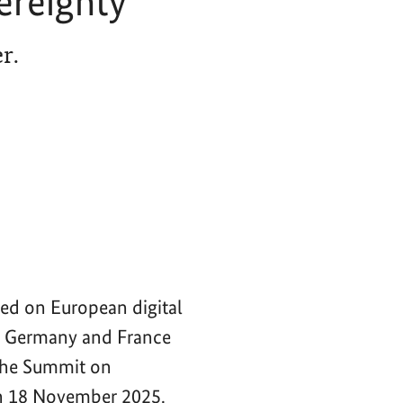
ereignty
r.
ced on European digital
of Germany and France
 the Summit on
n 18 November 2025.