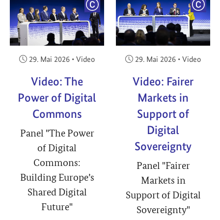
YRIGHT
COPYRIGHT
COPY
Veröffentlicht am:
Veröffentlicht am:
29. Mai 2026
•
Video
29. Mai 2026
•
Video
Video: The
Video: Fairer
Power of Digital
Markets in
Commons
Support of
Digital
Panel "The Power
Sovereignty
of Digital
Commons:
Panel "Fairer
Building Europe’s
Markets in
Shared Digital
Support of Digital
Future"
Sovereignty"