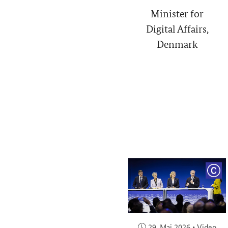
Minister for
Digital Affairs,
Denmark
COP
Veröffentlicht am:
29. Mai 2026
•
Video