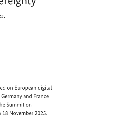
ereignty
r.
ced on European digital
of Germany and France
 the Summit on
n 18 November 2025.