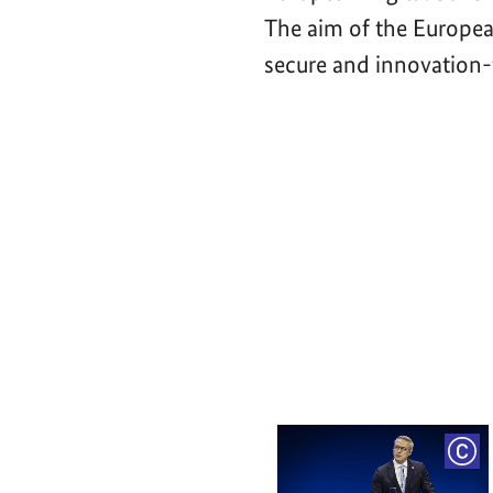
The aim of the Europea
secure and innovation-f
Video-
Player
COP