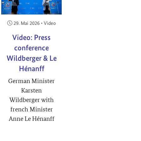
Veröffentlicht am:
29. Mai 2026
•
Video
Video: Press
conference
Wildberger & Le
Hénanff
German Minister
Karsten
Wildberger with
french Minister
Anne Le Hénanff