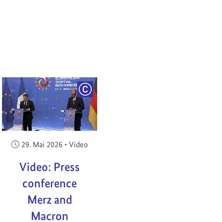
RIGHT
COPYRIGHT
Veröffentlicht am:
29. Mai 2026
•
Video
Video: Press
conference
Merz and
Macron