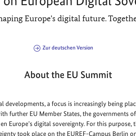
on European Digital Sov
haping Europe's digital future. Togethe
Zur deutschen Version
About the EU Summit
bal developments, a focus is increasingly being pla
with further EU Member States, the governments 
en Europe’s digital sovereignty. For this purpose,
reignty took place on the EUREF-Campus Berlin o