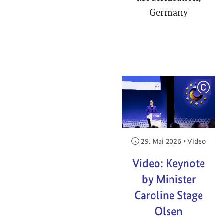
Germany
COP
Veröffentlicht am:
29. Mai 2026
•
Video
Video: Keynote
by Minister
Caroline Stage
Olsen