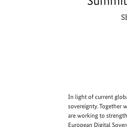
Summit 
S
In light of current glo
sovereignty. Together 
are working to strength
European Digital Sove