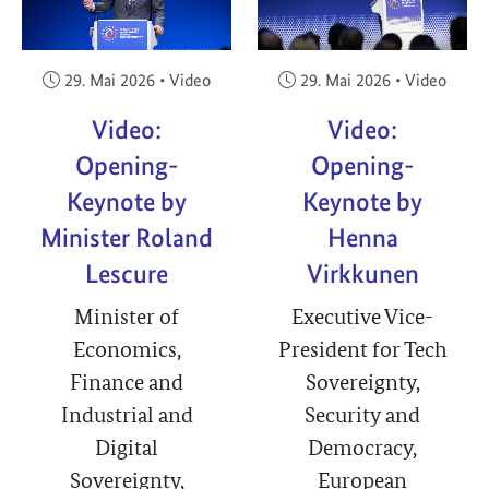
Veröffentlicht am:
Veröffentlicht am:
29. Mai 2026
•
Video
29. Mai 2026
•
Video
Video:
Video:
Opening-
Opening-
Keynote by
Keynote by
Minister Roland
Henna
Lescure
Virkkunen
Minister of
Executive Vice-
Economics,
President for Tech
Finance and
Sovereignty,
Industrial and
Security and
Digital
Democracy,
Sovereignty,
European