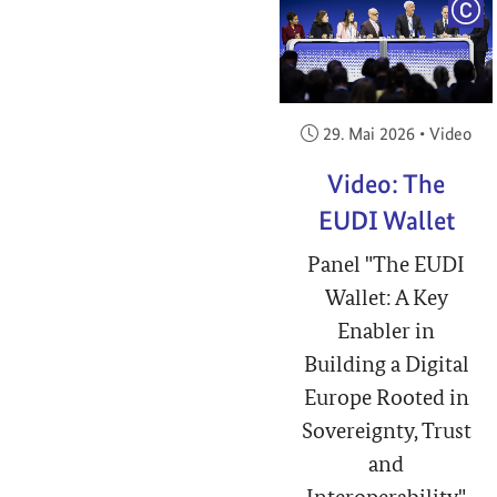
COP
Veröffentlicht am:
29. Mai 2026
•
Video
Video: The
EUDI Wallet
Panel "The EUDI
Wallet: A Key
Enabler in
Building a Digital
Europe Rooted in
Sovereignty, Trust
and
Interoperability"