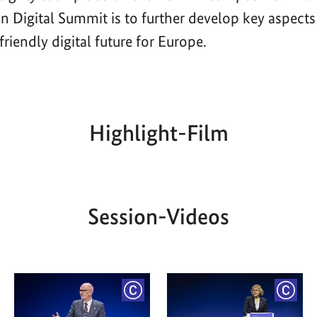
n Digital Summit is to further develop key aspects
riendly digital future for Europe.
Highlight-Film
Aktueller
Gesamtlaufzeit
00:00
|
00:00
Zeitpunkt
Session-Videos
YRIGHT
COPYRIGHT
COPY