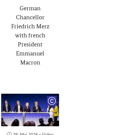
German
Chancellor
Friedrich Merz
with french
President
Emmanuel
Macron
RIGHT
COPYRIGHT
Veröffentlicht am:
29. Mai 2026
•
Video