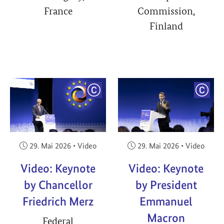
France
Commission,
Finland
YRIGHT
COPYRIGHT
COPY
Veröffentlicht am:
Veröffentlicht am:
29. Mai 2026
•
Video
29. Mai 2026
•
Video
Video: Keynote
Video: Keynote
by Chancellor
by President
Friedrich Merz
Emmanuel
Macron
Federal