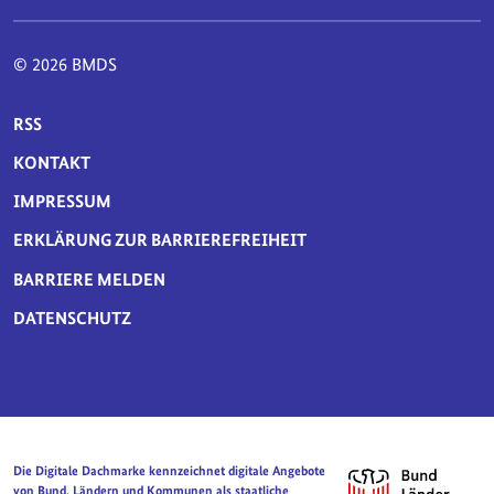
© 2026 BMDS
SERVICE-NAVIGATION FUSSBEREICH
RSS
KONTAKT
IMPRESSUM
ERKLÄRUNG ZUR BARRIEREFREIHEIT
BARRIERE MELDEN
DATENSCHUTZ
Die Digitale Dachmarke kennzeichnet digitale Angebote
von Bund, Ländern und Kommunen als staatliche