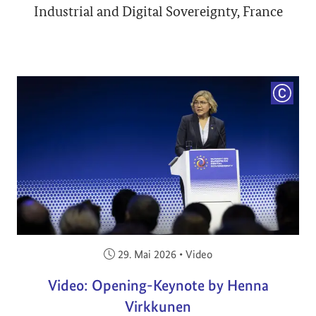
Industrial and Digital Sovereignty, France
COPYRI
Veröffentlicht am:
29. Mai 2026
•
Video
Video: Opening-Keynote by Henna
Virkkunen