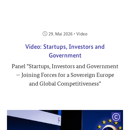
Veröffentlicht am:
29. Mai 2026
•
Video
Video: Startups, Investors and
Government
Panel "Startups, Investors and Government
— Joining Forces for a Sovereign Europe
and Global Competitiveness"
COPYRI