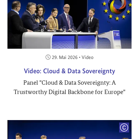
Veröffentlicht am:
29. Mai 2026
•
Video
Video: Cloud & Data Sovereignty
Panel "Cloud & Data Sovereignty: A
Trustworthy Digital Backbone for Europe"
COPYRI