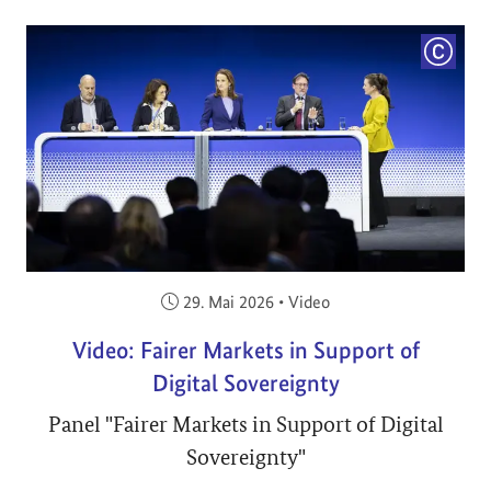
COPYRI
Veröffentlicht am:
29. Mai 2026
•
Video
Video: Fairer Markets in Support of
Digital Sovereignty
Panel "Fairer Markets in Support of Digital
Sovereignty"