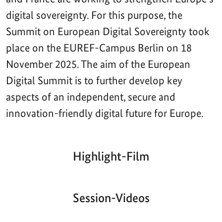
digital sovereignty. For this purpose, the
Summit on European Digital Sovereignty took
place on the EUREF-Campus Berlin on 18
November 2025. The aim of the European
Digital Summit is to further develop key
aspects of an independent, secure and
innovation-friendly digital future for Europe.
Highlight-Film
Aktueller
Gesamtlaufzeit
00:00
|
00:00
Zeitpunkt
Video-
Player
Session-Videos