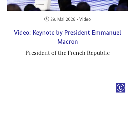
Veröffentlicht am:
29. Mai 2026
•
Video
Video: Keynote by President Emmanuel
Macron
President of the French Republic
COPYRI