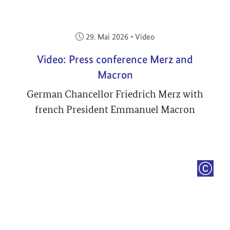
Veröffentlicht am:
29. Mai 2026
•
Video
Video: Press conference Merz and
Macron
German Chancellor Friedrich Merz with
french President Emmanuel Macron
COPYRI