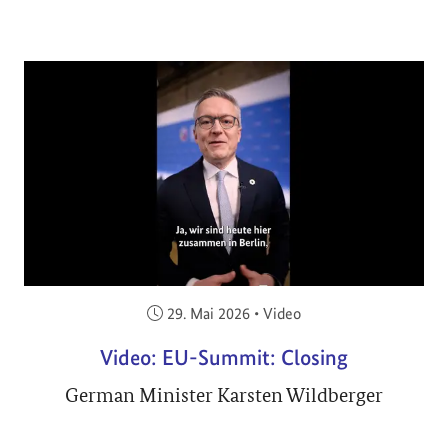
Veröffentlicht am:
29. Mai 2026
•
Video
Video: EU-Summit: Closing
German Minister Karsten Wildberger