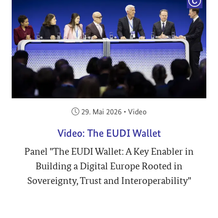
COPYRI
Veröffentlicht am:
29. Mai 2026
•
Video
Video: The EUDI Wallet
Panel "The EUDI Wallet: A Key Enabler in
Building a Digital Europe Rooted in
Sovereignty, Trust and Interoperability"