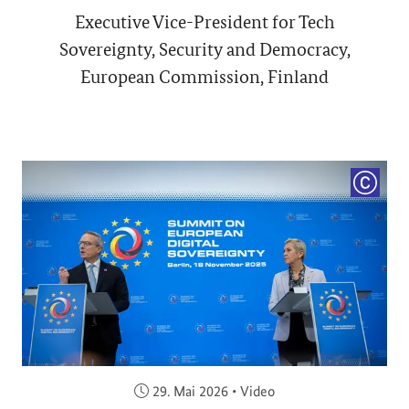
Executive Vice-President for Tech
Sovereignty, Security and Democracy,
European Commission, Finland
COPYRI
Veröffentlicht am:
29. Mai 2026
•
Video