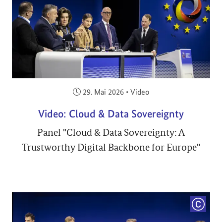
Veröffentlicht am:
29. Mai 2026
•
Video
Video: Cloud & Data Sovereignty
Panel "Cloud & Data Sovereignty: A
Trustworthy Digital Backbone for Europe"
COPYRI