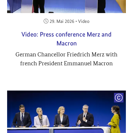
Veröffentlicht am:
29. Mai 2026
•
Video
Video: Press conference Merz and
Macron
German Chancellor Friedrich Merz with
french President Emmanuel Macron
COPYRI