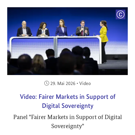
COPYRI
Veröffentlicht am:
29. Mai 2026
•
Video
Video: Fairer Markets in Support of
Digital Sovereignty
Panel "Fairer Markets in Support of Digital
Sovereignty"