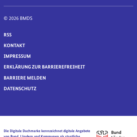
© 2026 BMDS
SERVICE-NAVIGATION FUSSBEREICH
RSS
KONTAKT
IMPRESSUM
ERKLÄRUNG ZUR BARRIEREFREIHEIT
BARRIERE MELDEN
DATENSCHUTZ
Die Digitale Dachmarke kennzeichnet digitale Angebote
von Bund, Ländern und Kommunen als staatliche