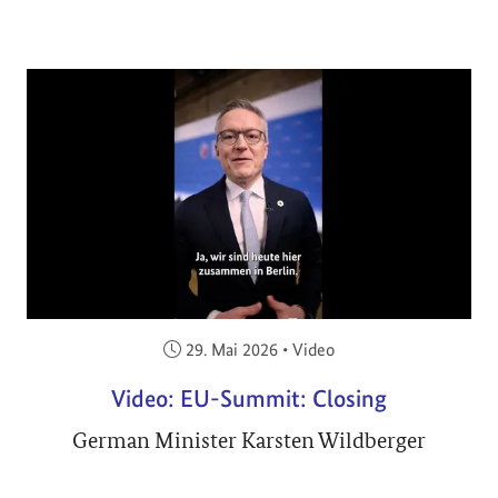
Veröffentlicht am:
29. Mai 2026
•
Video
Video: EU-Summit: Closing
German Minister Karsten Wildberger