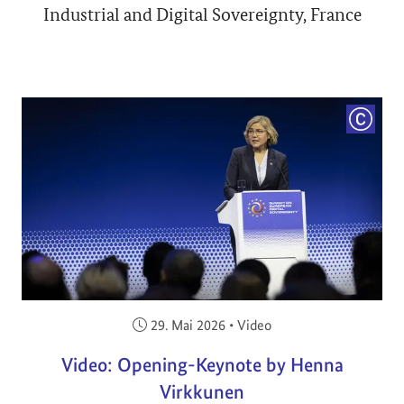
Industrial and Digital Sovereignty, France
COPYRI
Veröffentlicht am:
29. Mai 2026
•
Video
Video: Opening-Keynote by Henna
Virkkunen