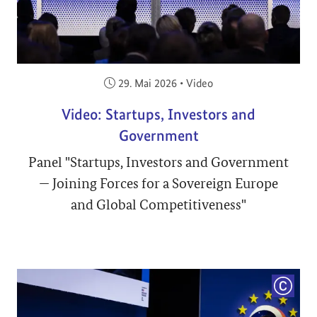
Veröffentlicht am:
29. Mai 2026
•
Video
Video: Startups, Investors and
Government
Panel "Startups, Investors and Government
— Joining Forces for a Sovereign Europe
and Global Competitiveness"
COPYRI