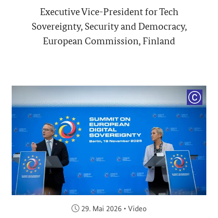
Executive Vice-President for Tech
Sovereignty, Security and Democracy,
European Commission, Finland
COPYRI
Veröffentlicht am:
29. Mai 2026
•
Video