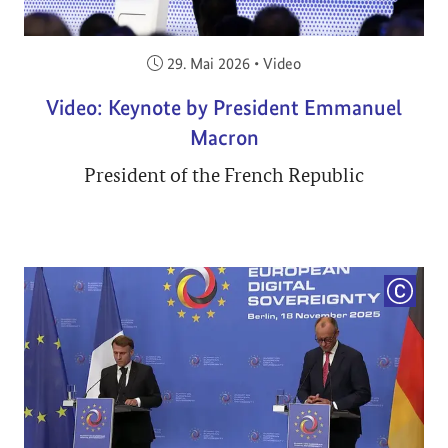
Veröffentlicht am:
29. Mai 2026
•
Video
Video: Keynote by President Emmanuel
Macron
President of the French Republic
COPYRI