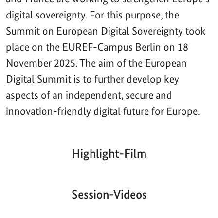
digital sovereignty. For this purpose, the
Summit on European Digital Sovereignty took
place on the EUREF-Campus Berlin on 18
November 2025. The aim of the European
Digital Summit is to further develop key
aspects of an independent, secure and
innovation-friendly digital future for Europe.
Highlight-Film
Aktueller
Gesamtlaufzeit
00:00
|
00:00
Zeitpunkt
Video-
Player
Session-Videos