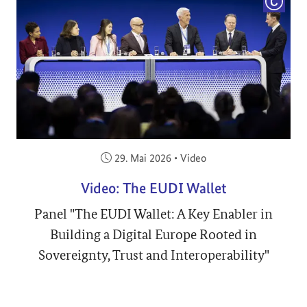
COPYRI
Veröffentlicht am:
29. Mai 2026
•
Video
Video: The EUDI Wallet
Panel "The EUDI Wallet: A Key Enabler in
Building a Digital Europe Rooted in
Sovereignty, Trust and Interoperability"