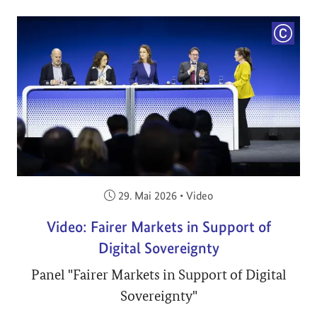
COPYRI
Veröffentlicht am:
29. Mai 2026
•
Video
Video: Fairer Markets in Support of
Digital Sovereignty
Panel "Fairer Markets in Support of Digital
Sovereignty"