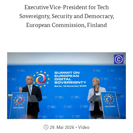
Executive Vice-President for Tech
Sovereignty, Security and Democracy,
European Commission, Finland
COPYRI
Veröffentlicht am:
29. Mai 2026
•
Video