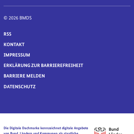
© 2026 BMDS
SERVICE-NAVIGATION FUSSBEREICH
RSS
KONTAKT
IMPRESSUM
ERKLÄRUNG ZUR BARRIEREFREIHEIT
BARRIERE MELDEN
DATENSCHUTZ
Die Digitale Dachmarke kennzeichnet digitale Angebote
von Bund, Ländern und Kommunen als staatliche