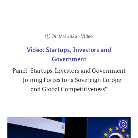
Veröffentlicht am:
29. Mai 2026
•
Video
Video: Startups, Investors and
Government
Panel "Startups, Investors and Government
— Joining Forces for a Sovereign Europe
and Global Competitiveness"
COPYRI