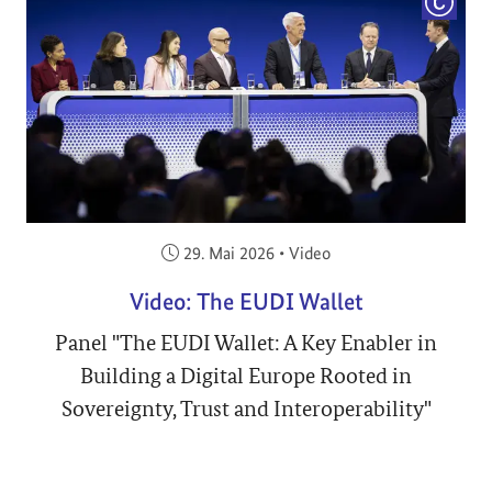
COPYRI
Veröffentlicht am:
29. Mai 2026
•
Video
Video: The EUDI Wallet
Panel "The EUDI Wallet: A Key Enabler in
Building a Digital Europe Rooted in
Sovereignty, Trust and Interoperability"