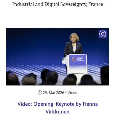
Industrial and Digital Sovereignty, France
COPYRI
Veröffentlicht am:
29. Mai 2026
•
Video
Video: Opening-Keynote by Henna
Virkkunen