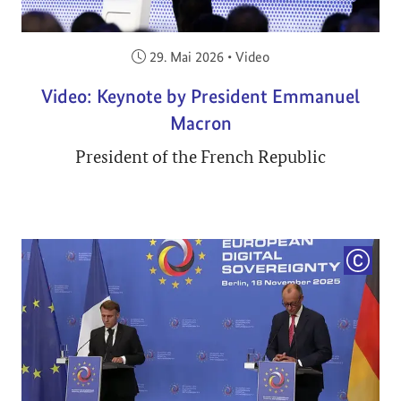
Veröffentlicht am:
29. Mai 2026
•
Video
Video: Keynote by President Emmanuel
Macron
President of the French Republic
COPYRI