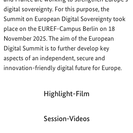
digital sovereignty. For this purpose, the
Summit on European Digital Sovereignty took
place on the EUREF-Campus Berlin on 18
November 2025. The aim of the European
Digital Summit is to further develop key
aspects of an independent, secure and
innovation-friendly digital future for Europe.
Highlight-Film
Aktueller
Gesamtlaufzeit
00:00
|
00:00
Zeitpunkt
Video-
Player
Session-Videos