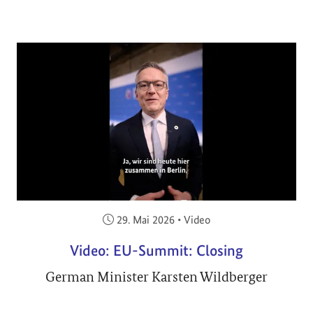
Veröffentlicht am:
29. Mai 2026
•
Video
Video: EU-Summit: Closing
German Minister Karsten Wildberger