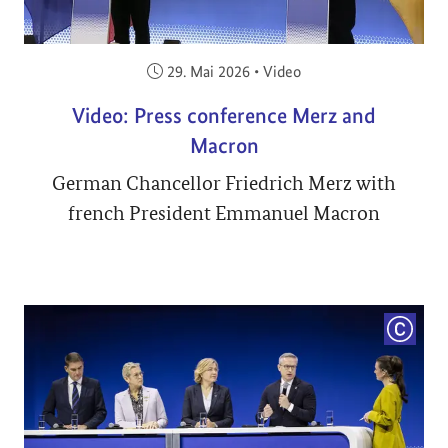
Veröffentlicht am:
29. Mai 2026
•
Video
Video: Press conference Merz and
Macron
German Chancellor Friedrich Merz with
french President Emmanuel Macron
COPYRI