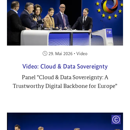
Veröffentlicht am:
29. Mai 2026
•
Video
Video: Cloud & Data Sovereignty
Panel "Cloud & Data Sovereignty: A
Trustworthy Digital Backbone for Europe"
COPYRI