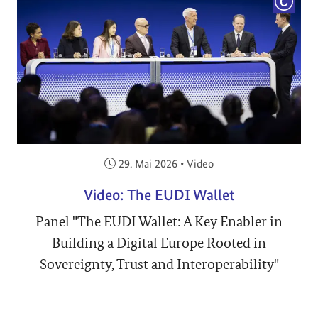
COPYRI
Veröffentlicht am:
29. Mai 2026
•
Video
Video: The EUDI Wallet
Panel "The EUDI Wallet: A Key Enabler in
Building a Digital Europe Rooted in
Sovereignty, Trust and Interoperability"