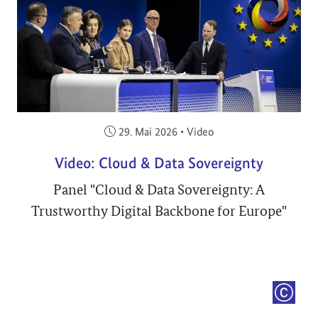
Veröffentlicht am:
29. Mai 2026
•
Video
Video: Cloud & Data Sovereignty
Panel "Cloud & Data Sovereignty: A
Trustworthy Digital Backbone for Europe"
COPYRI