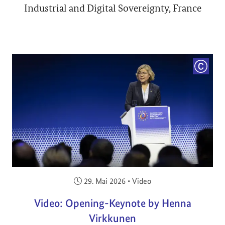
Industrial and Digital Sovereignty, France
COPYRI
Veröffentlicht am:
29. Mai 2026
•
Video
Video: Opening-Keynote by Henna
Virkkunen