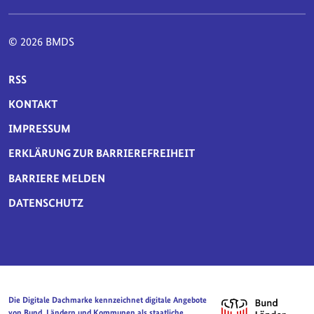
© 2026 BMDS
SERVICE-NAVIGATION FUSSBEREICH
RSS
KONTAKT
IMPRESSUM
ERKLÄRUNG ZUR BARRIEREFREIHEIT
BARRIERE MELDEN
DATENSCHUTZ
Die Digitale Dachmarke kennzeichnet digitale Angebote
von Bund, Ländern und Kommunen als staatliche