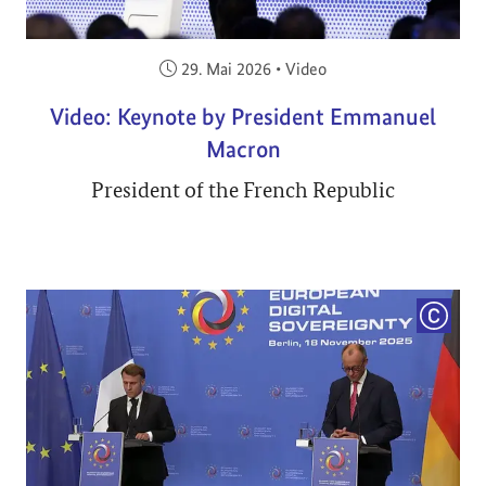
Veröffentlicht am:
29. Mai 2026
•
Video
Video: Keynote by President Emmanuel
Macron
President of the French Republic
COPYRI