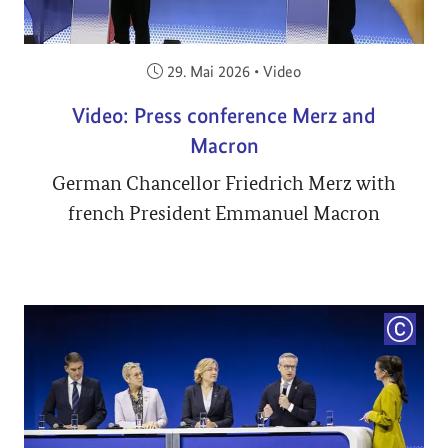
Veröffentlicht am:
29. Mai 2026
•
Video
Video: Press conference Merz and
Macron
German Chancellor Friedrich Merz with
french President Emmanuel Macron
COPYRI