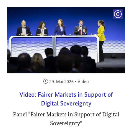
COPYRI
Veröffentlicht am:
29. Mai 2026
•
Video
Video: Fairer Markets in Support of
Digital Sovereignty
Panel "Fairer Markets in Support of Digital
Sovereignty"