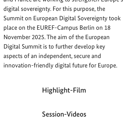
digital sovereignty. For this purpose, the
Summit on European Digital Sovereignty took
place on the EUREF-Campus Berlin on 18
November 2025. The aim of the European
Digital Summit is to further develop key
aspects of an independent, secure and
innovation-friendly digital future for Europe.
Highlight-Film
Aktueller
Gesamtlaufzeit
00:00
|
00:00
Zeitpunkt
Video-
Player
Session-Videos