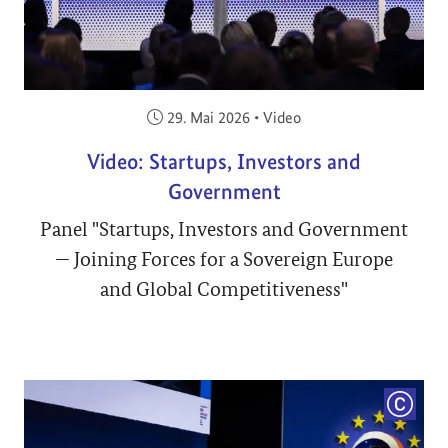
Veröffentlicht am:
29. Mai 2026
•
Video
Video: Startups, Investors and
Government
Panel "Startups, Investors and Government
— Joining Forces for a Sovereign Europe
and Global Competitiveness"
COPYRI