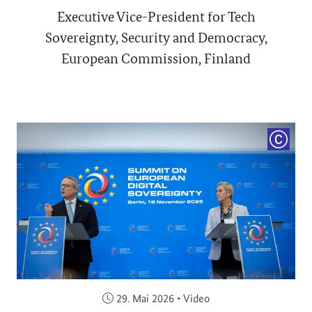
Executive Vice-President for Tech
Sovereignty, Security and Democracy,
European Commission, Finland
COPYRI
Veröffentlicht am:
29. Mai 2026
•
Video