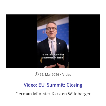
Veröffentlicht am:
29. Mai 2026
•
Video
Video: EU-Summit: Closing
German Minister Karsten Wildberger