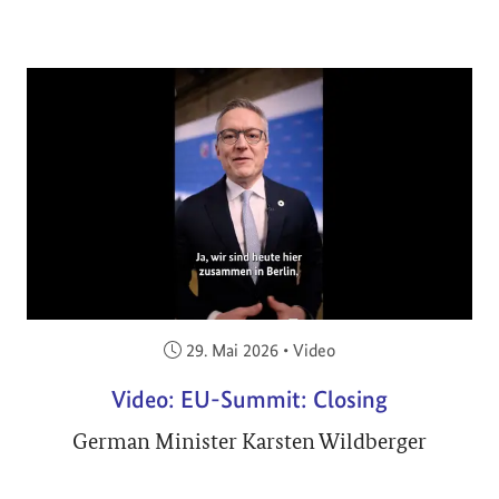
Veröffentlicht am:
29. Mai 2026
•
Video
Video: EU-Summit: Closing
German Minister Karsten Wildberger