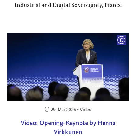
Industrial and Digital Sovereignty, France
COPYRI
Veröffentlicht am:
29. Mai 2026
•
Video
Video: Opening-Keynote by Henna
Virkkunen