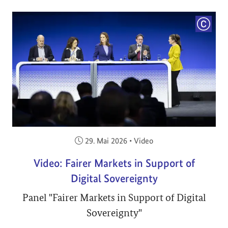
COPYRI
Veröffentlicht am:
29. Mai 2026
•
Video
Video: Fairer Markets in Support of
Digital Sovereignty
Panel "Fairer Markets in Support of Digital
Sovereignty"