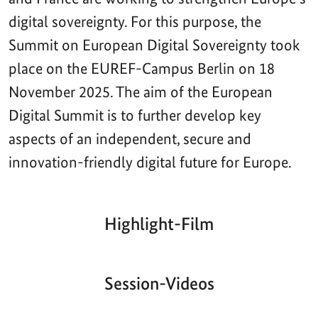
digital sovereignty. For this purpose, the
Summit on European Digital Sovereignty took
place on the EUREF-Campus Berlin on 18
November 2025. The aim of the European
Digital Summit is to further develop key
aspects of an independent, secure and
innovation-friendly digital future for Europe.
Highlight-Film
Aktueller
Gesamtlaufzeit
00:00
|
00:00
Zeitpunkt
Video-
Player
Session-Videos