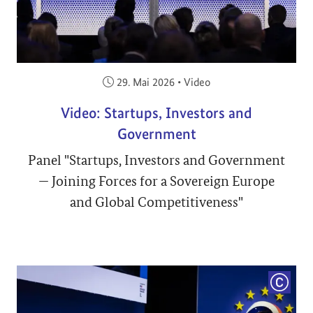
Veröffentlicht am:
29. Mai 2026
•
Video
Video: Startups, Investors and
Government
Panel "Startups, Investors and Government
— Joining Forces for a Sovereign Europe
and Global Competitiveness"
COPYRI