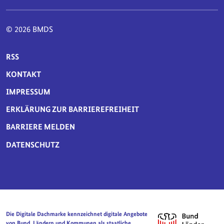
© 2026 BMDS
SERVICE-NAVIGATION FUSSBEREICH
RSS
KONTAKT
IMPRESSUM
ERKLÄRUNG ZUR BARRIEREFREIHEIT
BARRIERE MELDEN
DATENSCHUTZ
Die Digitale Dachmarke kennzeichnet digitale Angebote
von Bund, Ländern und Kommunen als staatliche