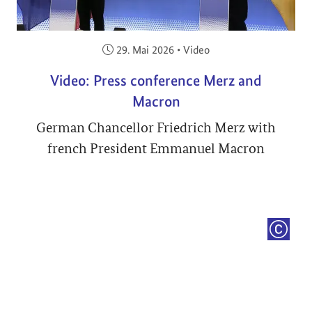
Veröffentlicht am:
29. Mai 2026
•
Video
Video: Press conference Merz and
Macron
German Chancellor Friedrich Merz with
french President Emmanuel Macron
COPYRI