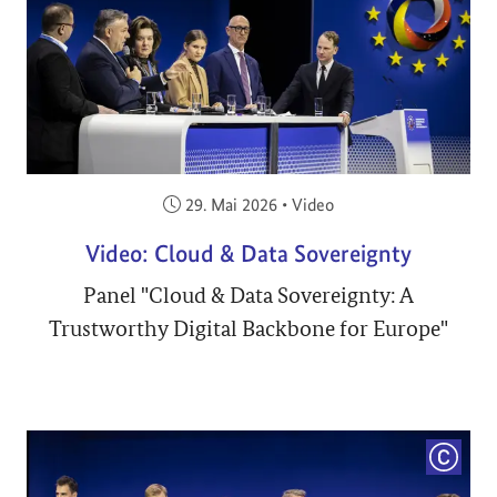
Veröffentlicht am:
29. Mai 2026
•
Video
Video: Cloud & Data Sovereignty
Panel "Cloud & Data Sovereignty: A
Trustworthy Digital Backbone for Europe"
COPYRI