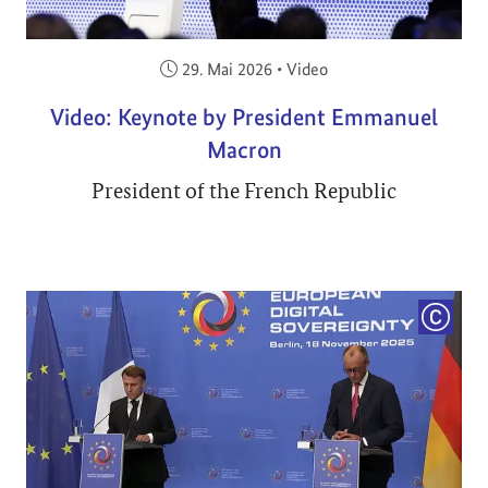
Veröffentlicht am:
29. Mai 2026
•
Video
Video: Keynote by President Emmanuel
Macron
President of the French Republic
COPYRI