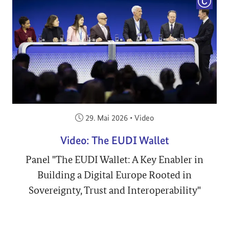
COPYRI
Veröffentlicht am:
29. Mai 2026
•
Video
Video: The EUDI Wallet
Panel "The EUDI Wallet: A Key Enabler in
Building a Digital Europe Rooted in
Sovereignty, Trust and Interoperability"