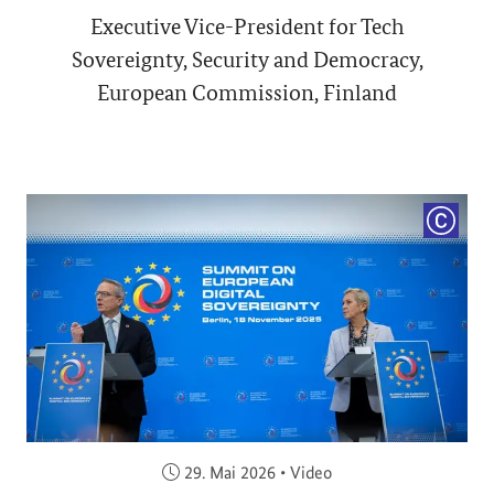
Executive Vice-President for Tech
Sovereignty, Security and Democracy,
European Commission, Finland
COPYRI
Veröffentlicht am:
29. Mai 2026
•
Video