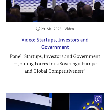
Veröffentlicht am:
29. Mai 2026
•
Video
Video: Startups, Investors and
Government
Panel "Startups, Investors and Government
— Joining Forces for a Sovereign Europe
and Global Competitiveness"
COPYRI