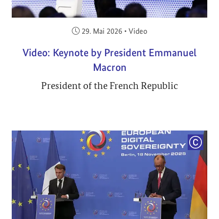
Veröffentlicht am:
29. Mai 2026
•
Video
Video: Keynote by President Emmanuel
Macron
President of the French Republic
COPYRI