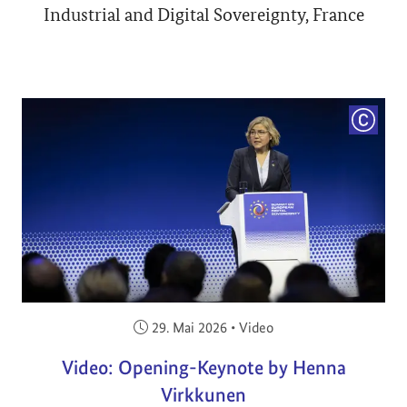
Industrial and Digital Sovereignty, France
COPYRI
Veröffentlicht am:
29. Mai 2026
•
Video
Video: Opening-Keynote by Henna
Virkkunen