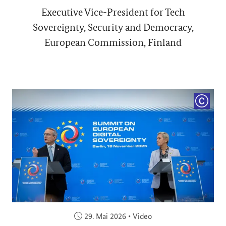
Executive Vice-President for Tech
Sovereignty, Security and Democracy,
European Commission, Finland
COPYRI
Veröffentlicht am:
29. Mai 2026
•
Video