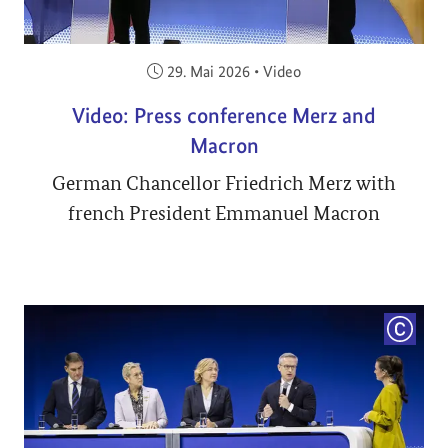
Veröffentlicht am:
29. Mai 2026
•
Video
Video: Press conference Merz and
Macron
German Chancellor Friedrich Merz with
french President Emmanuel Macron
COPYRI