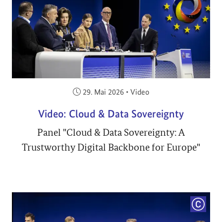
Veröffentlicht am:
29. Mai 2026
•
Video
Video: Cloud & Data Sovereignty
Panel "Cloud & Data Sovereignty: A
Trustworthy Digital Backbone for Europe"
COPYRI