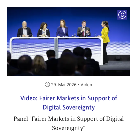
COPYRI
Veröffentlicht am:
29. Mai 2026
•
Video
Video: Fairer Markets in Support of
Digital Sovereignty
Panel "Fairer Markets in Support of Digital
Sovereignty"