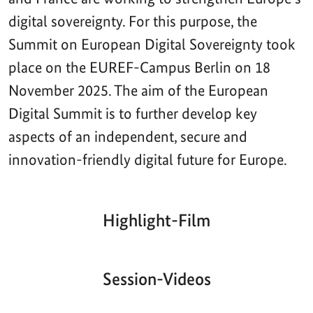
digital sovereignty. For this purpose, the
Summit on European Digital Sovereignty took
place on the EUREF-Campus Berlin on 18
November 2025. The aim of the European
Digital Summit is to further develop key
aspects of an independent, secure and
innovation-friendly digital future for Europe.
Highlight-Film
Aktueller
Gesamtlaufzeit
00:00
|
00:00
Zeitpunkt
Video-
Player
Session-Videos