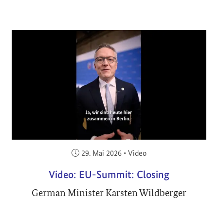
Veröffentlicht am:
29. Mai 2026
•
Video
Video: EU-Summit: Closing
German Minister Karsten Wildberger