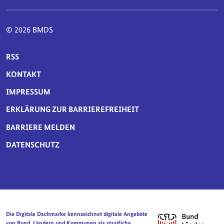
© 2026 BMDS
SERVICE-NAVIGATION FUSSBEREICH
RSS
KONTAKT
IMPRESSUM
ERKLÄRUNG ZUR BARRIEREFREIHEIT
BARRIERE MELDEN
DATENSCHUTZ
Die Digitale Dachmarke kennzeichnet digitale Angebote
von Bund, Ländern und Kommunen als staatliche