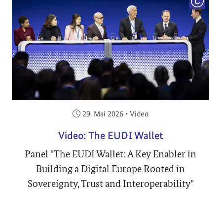
COPYRI
Veröffentlicht am:
29. Mai 2026
•
Video
Video: The EUDI Wallet
Panel "The EUDI Wallet: A Key Enabler in
Building a Digital Europe Rooted in
Sovereignty, Trust and Interoperability"