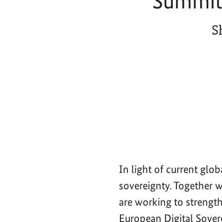
Summit 
S
In light of current glo
sovereignty. Together 
are working to strength
European Digital Sove