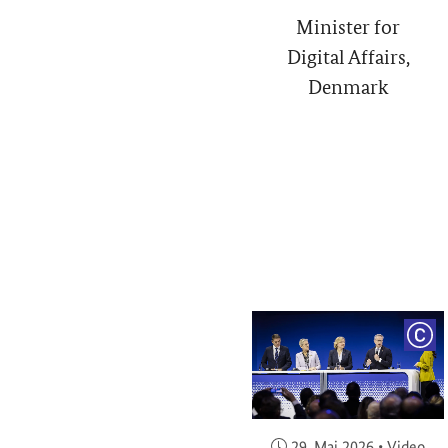
Minister for
Digital Affairs,
Denmark
COP
Veröffentlicht am:
29. Mai 2026
•
Video