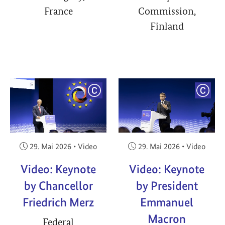
France
Commission,
Finland
YRIGHT
COPYRIGHT
COPY
Veröffentlicht am:
Veröffentlicht am:
29. Mai 2026
•
Video
29. Mai 2026
•
Video
Video: Keynote
Video: Keynote
by Chancellor
by President
Friedrich Merz
Emmanuel
Macron
Federal