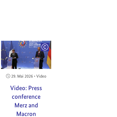
RIGHT
COPYRIGHT
Veröffentlicht am:
29. Mai 2026
•
Video
Video: Press
conference
Merz and
Macron