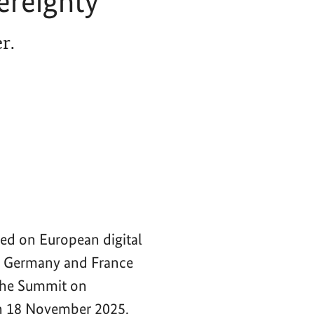
ereignty
r.
ced on European digital
of Germany and France
 the Summit on
n 18 November 2025.