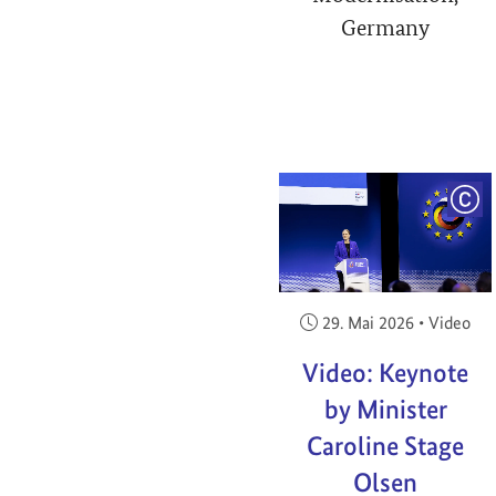
Germany
COP
Veröffentlicht am:
29. Mai 2026
•
Video
Video: Keynote
by Minister
Caroline Stage
Olsen