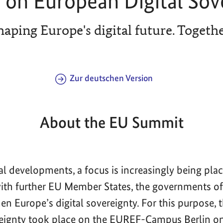
on European Digital Sov
haping Europe's digital future. Togethe
Zur deutschen Version
About the EU Summit
bal developments, a focus is increasingly being pla
with further EU Member States, the governments 
en Europe’s digital sovereignty. For this purpose,
reignty took place on the EUREF-Campus Berlin o