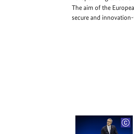
The aim of the Europea
secure and innovation-f
Video-
Player
COP