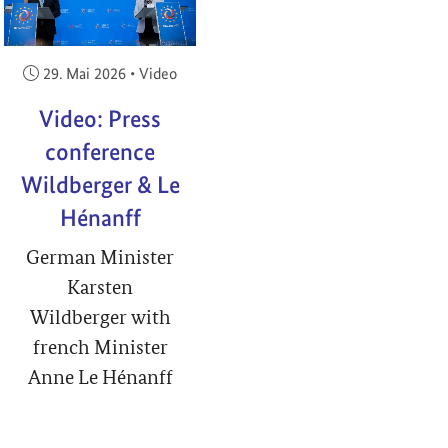
Veröffentlicht am:
29. Mai 2026
•
Video
Video: Press
conference
Wildberger & Le
Hénanff
German Minister
Karsten
Wildberger with
french Minister
Anne Le Hénanff