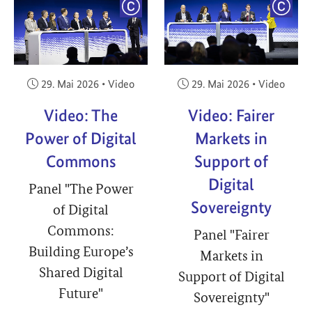
YRIGHT
COPYRIGHT
COPY
Veröffentlicht am:
Veröffentlicht am:
29. Mai 2026
•
Video
29. Mai 2026
•
Video
Video: The
Video: Fairer
Power of Digital
Markets in
Commons
Support of
Digital
Panel "The Power
Sovereignty
of Digital
Commons:
Panel "Fairer
Building Europe’s
Markets in
Shared Digital
Support of Digital
Future"
Sovereignty"