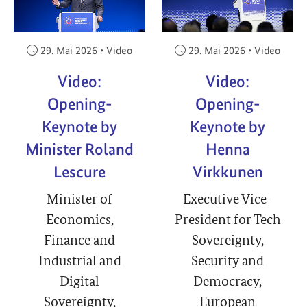
Veröffentlicht am:
Veröffentlicht am:
29. Mai 2026
•
Video
29. Mai 2026
•
Video
Video:
Video:
Opening-
Opening-
Keynote by
Keynote by
Minister Roland
Henna
Lescure
Virkkunen
Minister of
Executive Vice-
Economics,
President for Tech
Finance and
Sovereignty,
Industrial and
Security and
Digital
Democracy,
Sovereignty,
European