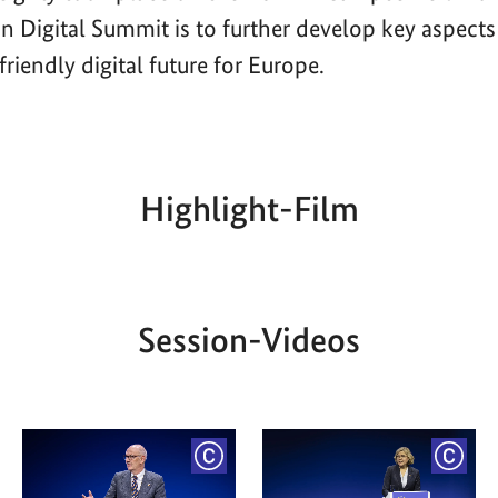
n Digital Summit is to further develop key aspects
riendly digital future for Europe.
Highlight-Film
Aktueller
Gesamtlaufzeit
00:00
|
00:00
Zeitpunkt
Session-Videos
YRIGHT
COPYRIGHT
COPY