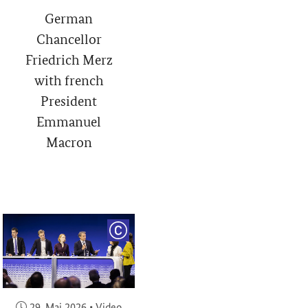
German
Chancellor
Friedrich Merz
with french
President
Emmanuel
Macron
RIGHT
COPYRIGHT
Veröffentlicht am:
29. Mai 2026
•
Video