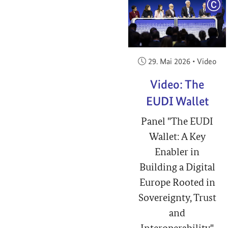
COP
Veröffentlicht am:
29. Mai 2026
•
Video
Video: The
EUDI Wallet
Panel "The EUDI
Wallet: A Key
Enabler in
Building a Digital
Europe Rooted in
Sovereignty, Trust
and
Interoperability"