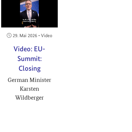
RIGHT
Veröffentlicht am:
29. Mai 2026
•
Video
Video: EU-
Summit:
Closing
German Minister
Karsten
Wildberger