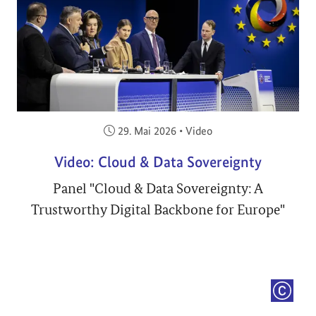
Veröffentlicht am:
29. Mai 2026
•
Video
Video: Cloud & Data Sovereignty
Panel "Cloud & Data Sovereignty: A
Trustworthy Digital Backbone for Europe"
COPYRI