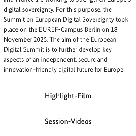
digital sovereignty. For this purpose, the
Summit on European Digital Sovereignty took
place on the EUREF-Campus Berlin on 18
November 2025. The aim of the European
Digital Summit is to further develop key
aspects of an independent, secure and
innovation-friendly digital future for Europe.
Highlight-Film
Aktueller
Gesamtlaufzeit
00:00
|
00:00
Zeitpunkt
Video-
Player
Session-Videos