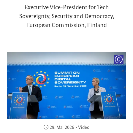
Executive Vice-President for Tech
Sovereignty, Security and Democracy,
European Commission, Finland
COPYRI
Veröffentlicht am:
29. Mai 2026
•
Video