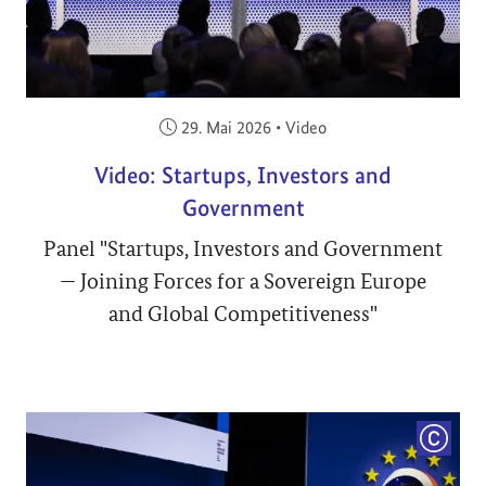
Veröffentlicht am:
29. Mai 2026
•
Video
Video: Startups, Investors and
Government
Panel "Startups, Investors and Government
— Joining Forces for a Sovereign Europe
and Global Competitiveness"
COPYRI