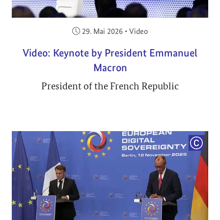
Veröffentlicht am:
29. Mai 2026
•
Video
Video: Keynote by President Emmanuel
Macron
President of the French Republic
COPYRI