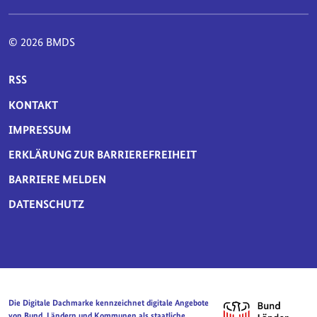
© 2026 BMDS
SERVICE-NAVIGATION FUSSBEREICH
RSS
KONTAKT
IMPRESSUM
ERKLÄRUNG ZUR BARRIEREFREIHEIT
BARRIERE MELDEN
DATENSCHUTZ
Die Digitale Dachmarke kennzeichnet digitale Angebote
von Bund, Ländern und Kommunen als staatliche