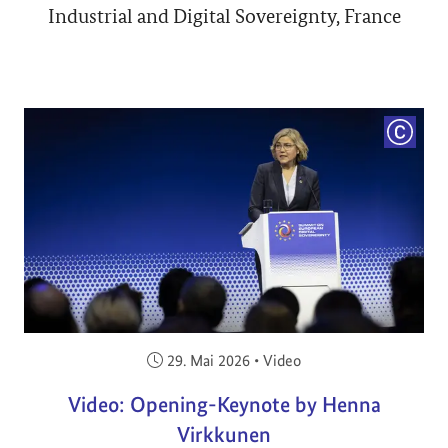
Industrial and Digital Sovereignty, France
COPYRI
Veröffentlicht am:
29. Mai 2026
•
Video
Video: Opening-Keynote by Henna
Virkkunen