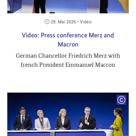
Veröffentlicht am:
29. Mai 2026
•
Video
Video: Press conference Merz and
Macron
German Chancellor Friedrich Merz with
french President Emmanuel Macron
COPYRI