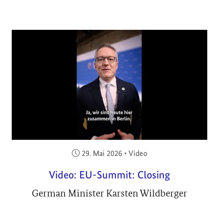
Veröffentlicht am:
29. Mai 2026
•
Video
Video: EU-Summit: Closing
German Minister Karsten Wildberger