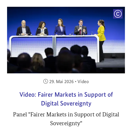
COPYRI
Veröffentlicht am:
29. Mai 2026
•
Video
Video: Fairer Markets in Support of
Digital Sovereignty
Panel "Fairer Markets in Support of Digital
Sovereignty"