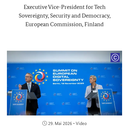
Executive Vice-President for Tech
Sovereignty, Security and Democracy,
European Commission, Finland
COPYRI
Veröffentlicht am:
29. Mai 2026
•
Video