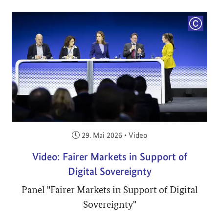
COPYRI
Veröffentlicht am:
29. Mai 2026
•
Video
Video: Fairer Markets in Support of
Digital Sovereignty
Panel "Fairer Markets in Support of Digital
Sovereignty"