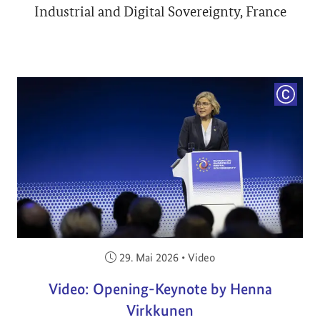
Industrial and Digital Sovereignty, France
COPYRI
Veröffentlicht am:
29. Mai 2026
•
Video
Video: Opening-Keynote by Henna
Virkkunen