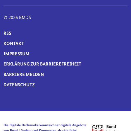
© 2026 BMDS
SERVICE-NAVIGATION FUSSBEREICH
RSS
KONTAKT
IMPRESSUM
ERKLÄRUNG ZUR BARRIEREFREIHEIT
BARRIERE MELDEN
DATENSCHUTZ
Die Digitale Dachmarke kennzeichnet digitale Angebote
von Bund, Ländern und Kommunen als staatliche