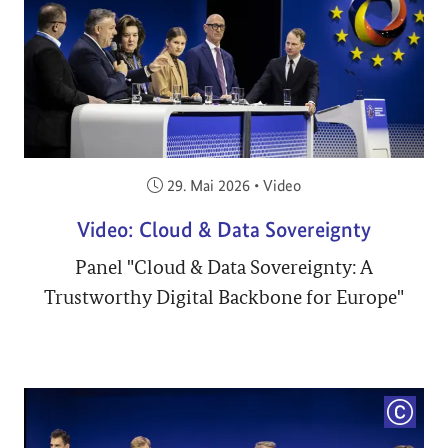
Veröffentlicht am:
29. Mai 2026
•
Video
Video: Cloud & Data Sovereignty
Panel "Cloud & Data Sovereignty: A
Trustworthy Digital Backbone for Europe"
COPYRI