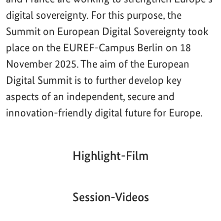
digital sovereignty. For this purpose, the
Summit on European Digital Sovereignty took
place on the EUREF-Campus Berlin on 18
November 2025. The aim of the European
Digital Summit is to further develop key
aspects of an independent, secure and
innovation-friendly digital future for Europe.
Highlight-Film
Aktueller
Gesamtlaufzeit
00:00
|
00:00
Zeitpunkt
Video-
Player
Session-Videos