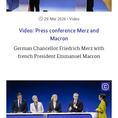
Veröffentlicht am:
29. Mai 2026
•
Video
Video: Press conference Merz and
Macron
German Chancellor Friedrich Merz with
french President Emmanuel Macron
COPYRI