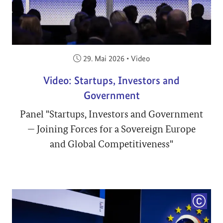
Veröffentlicht am:
29. Mai 2026
•
Video
Video: Startups, Investors and
Government
Panel "Startups, Investors and Government
— Joining Forces for a Sovereign Europe
and Global Competitiveness"
COPYRI