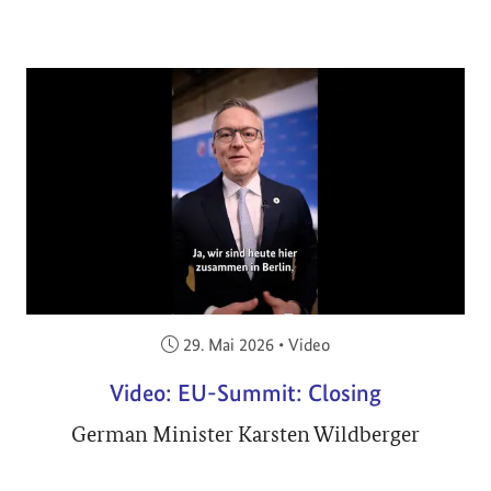
Veröffentlicht am:
29. Mai 2026
•
Video
Video: EU-Summit: Closing
German Minister Karsten Wildberger