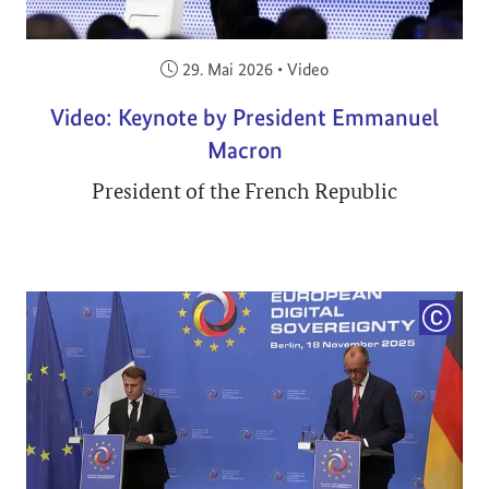
Veröffentlicht am:
29. Mai 2026
•
Video
Video: Keynote by President Emmanuel
Macron
President of the French Republic
COPYRI