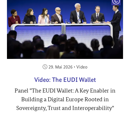
COPYRI
Veröffentlicht am:
29. Mai 2026
•
Video
Video: The EUDI Wallet
Panel "The EUDI Wallet: A Key Enabler in
Building a Digital Europe Rooted in
Sovereignty, Trust and Interoperability"