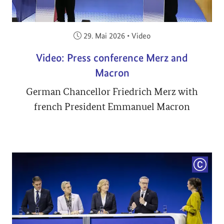
Veröffentlicht am:
29. Mai 2026
•
Video
Video: Press conference Merz and
Macron
German Chancellor Friedrich Merz with
french President Emmanuel Macron
COPYRI