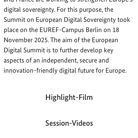
digital sovereignty. For this purpose, the
Summit on European Digital Sovereignty took
place on the EUREF-Campus Berlin on 18
November 2025. The aim of the European
Digital Summit is to further develop key
aspects of an independent, secure and
innovation-friendly digital future for Europe.
Highlight-Film
Aktueller
Gesamtlaufzeit
00:00
|
00:00
Zeitpunkt
Video-
Player
Session-Videos