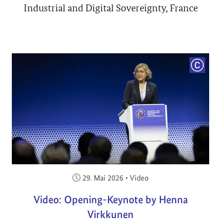
Industrial and Digital Sovereignty, France
COPYRI
Veröffentlicht am:
29. Mai 2026
•
Video
Video: Opening-Keynote by Henna
Virkkunen