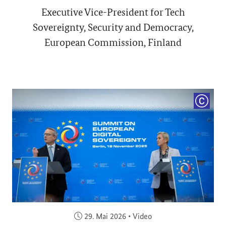
Executive Vice-President for Tech
Sovereignty, Security and Democracy,
European Commission, Finland
COPYRI
Veröffentlicht am:
29. Mai 2026
•
Video