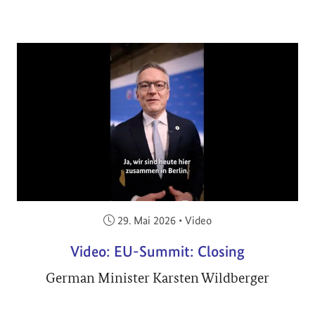
Veröffentlicht am:
29. Mai 2026
•
Video
Video: EU-Summit: Closing
German Minister Karsten Wildberger