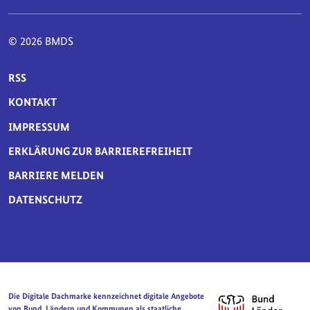
© 2026 BMDS
SERVICE-NAVIGATION FUSSBEREICH
RSS
KONTAKT
IMPRESSUM
ERKLÄRUNG ZUR BARRIEREFREIHEIT
BARRIERE MELDEN
DATENSCHUTZ
Die Digitale Dachmarke kennzeichnet digitale Angebote
von Bund, Ländern und Kommunen als staatliche