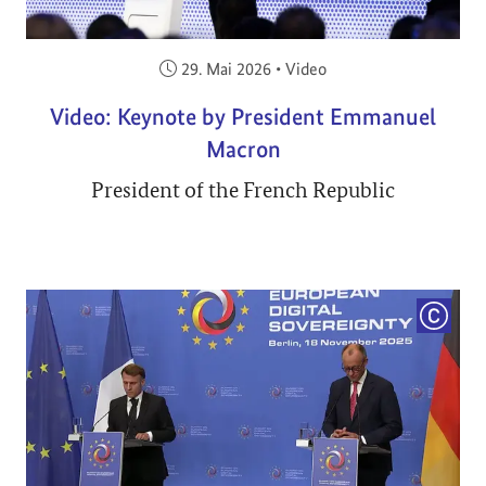
Veröffentlicht am:
29. Mai 2026
•
Video
Video: Keynote by President Emmanuel
Macron
President of the French Republic
COPYRI