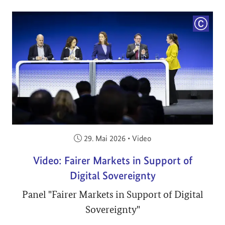
COPYRI
Veröffentlicht am:
29. Mai 2026
•
Video
Video: Fairer Markets in Support of
Digital Sovereignty
Panel "Fairer Markets in Support of Digital
Sovereignty"