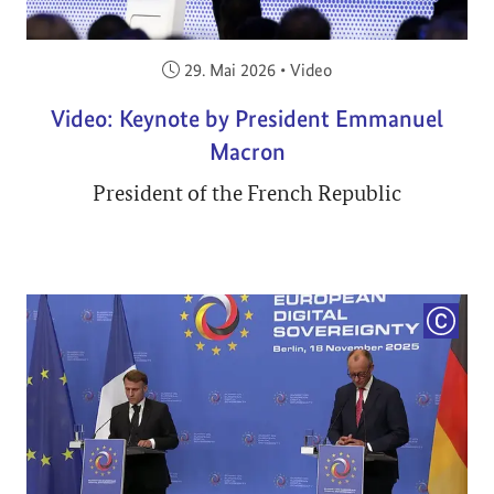
Veröffentlicht am:
29. Mai 2026
•
Video
Video: Keynote by President Emmanuel
Macron
President of the French Republic
COPYRI