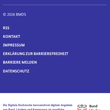
© 2026 BMDS
SERVICE-NAVIGATION FUSSBEREICH
RSS
KONTAKT
IMPRESSUM
ERKLÄRUNG ZUR BARRIEREFREIHEIT
BARRIERE MELDEN
DATENSCHUTZ
Die Digitale Dachmarke kennzeichnet digitale Angebote
von Bund, Ländern und Kommunen als staatliche