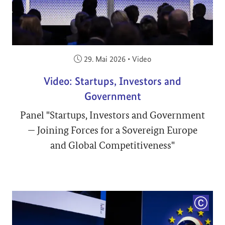
Veröffentlicht am:
29. Mai 2026
•
Video
Video: Startups, Investors and
Government
Panel "Startups, Investors and Government
— Joining Forces for a Sovereign Europe
and Global Competitiveness"
COPYRI