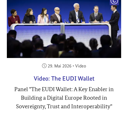
COPYRI
Veröffentlicht am:
29. Mai 2026
•
Video
Video: The EUDI Wallet
Panel "The EUDI Wallet: A Key Enabler in
Building a Digital Europe Rooted in
Sovereignty, Trust and Interoperability"