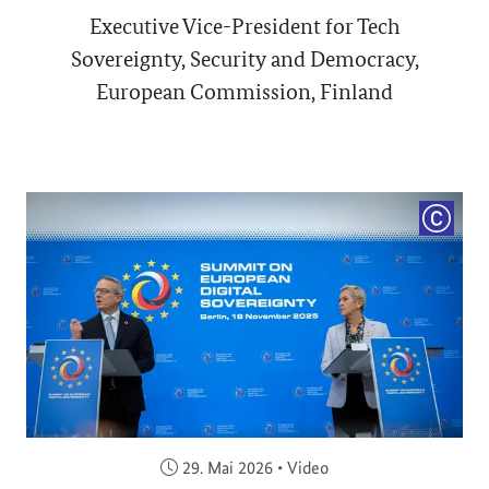
Executive Vice-President for Tech
Sovereignty, Security and Democracy,
European Commission, Finland
COPYRI
Veröffentlicht am:
29. Mai 2026
•
Video