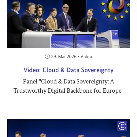
Veröffentlicht am:
29. Mai 2026
•
Video
Video: Cloud & Data Sovereignty
Panel "Cloud & Data Sovereignty: A
Trustworthy Digital Backbone for Europe"
COPYRI