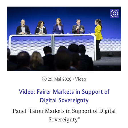
COPYRI
Veröffentlicht am:
29. Mai 2026
•
Video
Video: Fairer Markets in Support of
Digital Sovereignty
Panel "Fairer Markets in Support of Digital
Sovereignty"