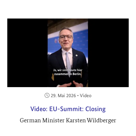
Veröffentlicht am:
29. Mai 2026
•
Video
Video: EU-Summit: Closing
German Minister Karsten Wildberger