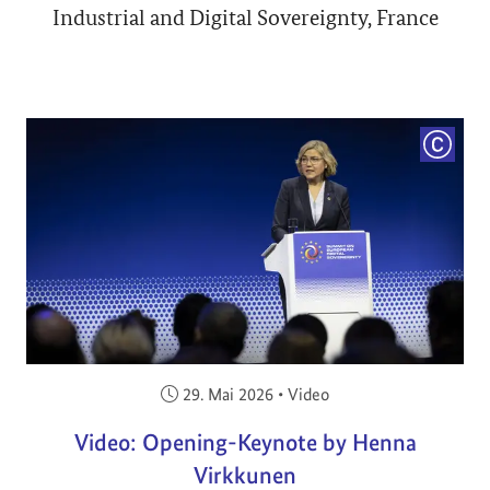
Industrial and Digital Sovereignty, France
COPYRI
Veröffentlicht am:
29. Mai 2026
•
Video
Video: Opening-Keynote by Henna
Virkkunen