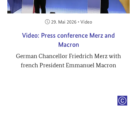
Veröffentlicht am:
29. Mai 2026
•
Video
Video: Press conference Merz and
Macron
German Chancellor Friedrich Merz with
french President Emmanuel Macron
COPYRI