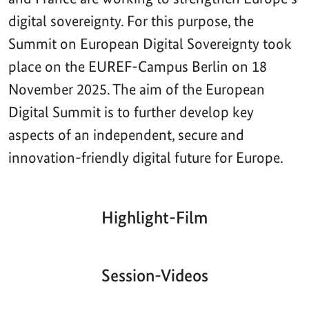
digital sovereignty. For this purpose, the
Summit on European Digital Sovereignty took
place on the EUREF-Campus Berlin on 18
November 2025. The aim of the European
Digital Summit is to further develop key
aspects of an independent, secure and
innovation-friendly digital future for Europe.
Highlight-Film
Aktueller
Gesamtlaufzeit
00:00
|
00:00
Zeitpunkt
Video-
Player
Session-Videos