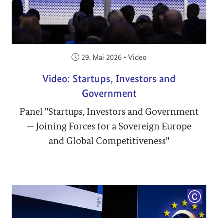
Veröffentlicht am:
29. Mai 2026
•
Video
Video: Startups, Investors and
Government
Panel "Startups, Investors and Government
— Joining Forces for a Sovereign Europe
and Global Competitiveness"
COPYRI