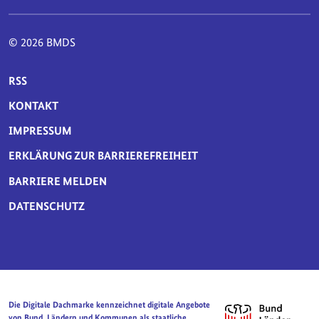
© 2026 BMDS
SERVICE-NAVIGATION FUSSBEREICH
RSS
KONTAKT
IMPRESSUM
ERKLÄRUNG ZUR BARRIEREFREIHEIT
BARRIERE MELDEN
DATENSCHUTZ
Die Digitale Dachmarke kennzeichnet digitale Angebote
von Bund, Ländern und Kommunen als staatliche