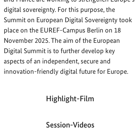
digital sovereignty. For this purpose, the
Summit on European Digital Sovereignty took
place on the EUREF-Campus Berlin on 18
November 2025. The aim of the European
Digital Summit is to further develop key
aspects of an independent, secure and
innovation-friendly digital future for Europe.
Highlight-Film
Aktueller
Gesamtlaufzeit
00:00
|
00:00
Zeitpunkt
Video-
Player
Session-Videos