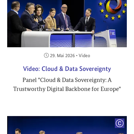
Veröffentlicht am:
29. Mai 2026
•
Video
Video: Cloud & Data Sovereignty
Panel "Cloud & Data Sovereignty: A
Trustworthy Digital Backbone for Europe"
COPYRI