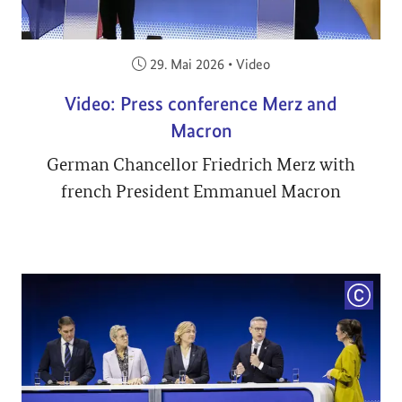
Veröffentlicht am:
29. Mai 2026
•
Video
Video: Press conference Merz and
Macron
German Chancellor Friedrich Merz with
french President Emmanuel Macron
COPYRI