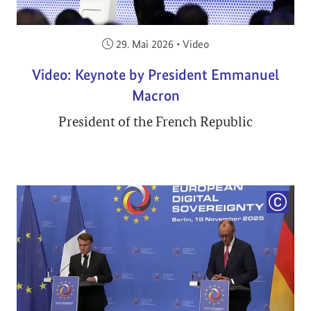
Veröffentlicht am:
29. Mai 2026
•
Video
Video: Keynote by President Emmanuel
Macron
President of the French Republic
COPYRI