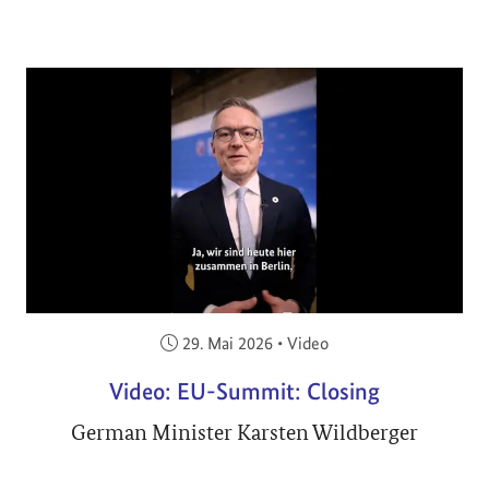
Veröffentlicht am:
29. Mai 2026
•
Video
Video: EU-Summit: Closing
German Minister Karsten Wildberger