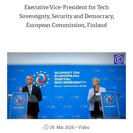
Executive Vice-President for Tech
Sovereignty, Security and Democracy,
European Commission, Finland
COPYRI
Veröffentlicht am:
29. Mai 2026
•
Video