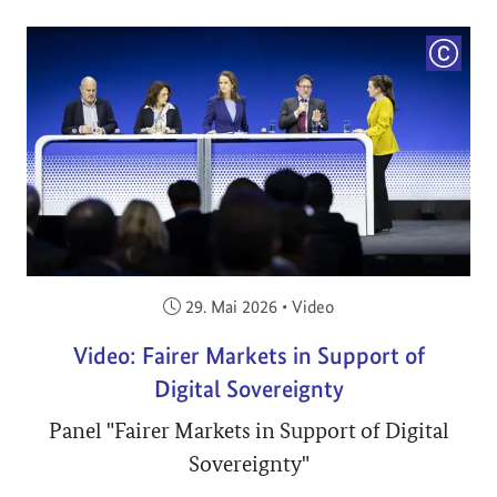
COPYRI
Veröffentlicht am:
29. Mai 2026
•
Video
Video: Fairer Markets in Support of
Digital Sovereignty
Panel "Fairer Markets in Support of Digital
Sovereignty"