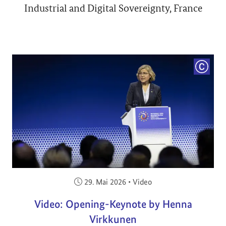
Industrial and Digital Sovereignty, France
COPYRI
Veröffentlicht am:
29. Mai 2026
•
Video
Video: Opening-Keynote by Henna
Virkkunen