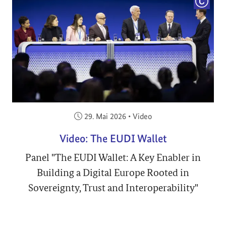
COPYRI
Veröffentlicht am:
29. Mai 2026
•
Video
Video: The EUDI Wallet
Panel "The EUDI Wallet: A Key Enabler in
Building a Digital Europe Rooted in
Sovereignty, Trust and Interoperability"