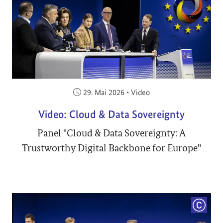
Veröffentlicht am:
29. Mai 2026
•
Video
Video: Cloud & Data Sovereignty
Panel "Cloud & Data Sovereignty: A
Trustworthy Digital Backbone for Europe"
COPYRI