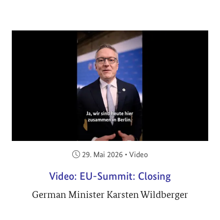
Veröffentlicht am:
29. Mai 2026
•
Video
Video: EU-Summit: Closing
German Minister Karsten Wildberger