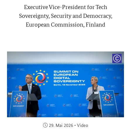
Executive Vice-President for Tech
Sovereignty, Security and Democracy,
European Commission, Finland
COPYRI
Veröffentlicht am:
29. Mai 2026
•
Video