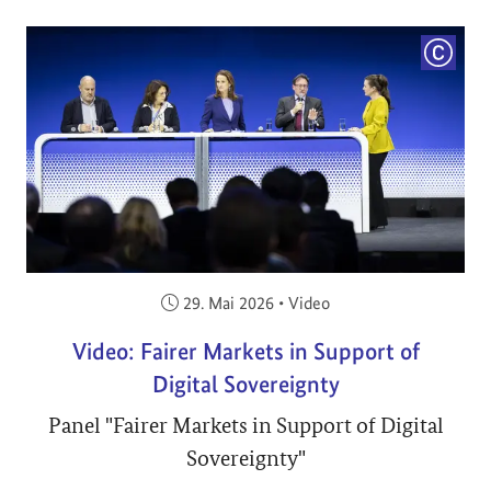
COPYRI
Veröffentlicht am:
29. Mai 2026
•
Video
Video: Fairer Markets in Support of
Digital Sovereignty
Panel "Fairer Markets in Support of Digital
Sovereignty"