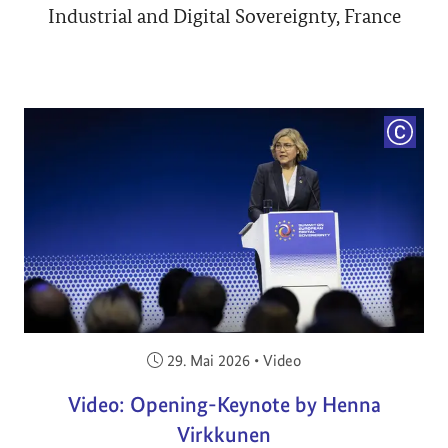
Industrial and Digital Sovereignty, France
COPYRI
Veröffentlicht am:
29. Mai 2026
•
Video
Video: Opening-Keynote by Henna
Virkkunen