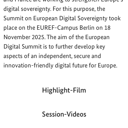
digital sovereignty. For this purpose, the
Summit on European Digital Sovereignty took
place on the EUREF-Campus Berlin on 18
November 2025. The aim of the European
Digital Summit is to further develop key
aspects of an independent, secure and
innovation-friendly digital future for Europe.
Highlight-Film
Aktueller
Gesamtlaufzeit
00:00
|
00:00
Zeitpunkt
Video-
Player
Session-Videos