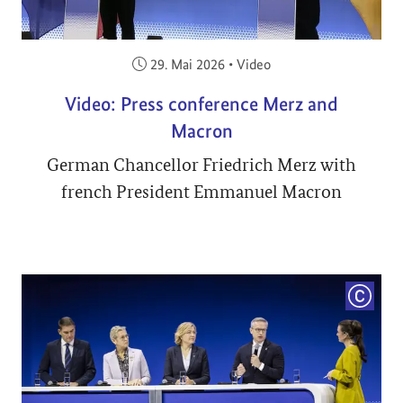
Veröffentlicht am:
29. Mai 2026
•
Video
Video: Press conference Merz and
Macron
German Chancellor Friedrich Merz with
french President Emmanuel Macron
COPYRI