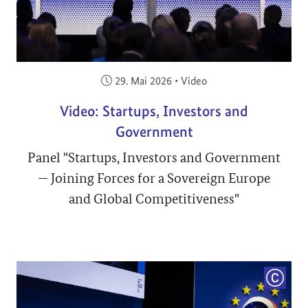
Veröffentlicht am:
29. Mai 2026
•
Video
Video: Startups, Investors and
Government
Panel "Startups, Investors and Government
— Joining Forces for a Sovereign Europe
and Global Competitiveness"
COPYRI