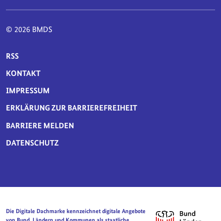
© 2026 BMDS
SERVICE-NAVIGATION FUSSBEREICH
RSS
KONTAKT
IMPRESSUM
ERKLÄRUNG ZUR BARRIEREFREIHEIT
BARRIERE MELDEN
DATENSCHUTZ
Die Digitale Dachmarke kennzeichnet digitale Angebote
von Bund, Ländern und Kommunen als staatliche