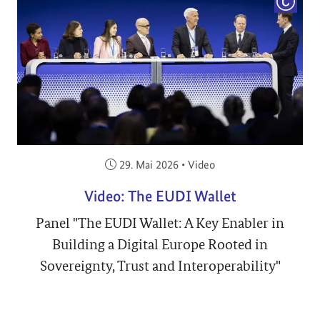
COPYRI
Veröffentlicht am:
29. Mai 2026
•
Video
Video: The EUDI Wallet
Panel "The EUDI Wallet: A Key Enabler in
Building a Digital Europe Rooted in
Sovereignty, Trust and Interoperability"