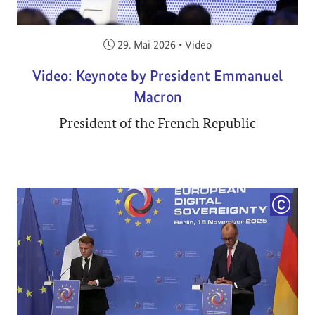
Veröffentlicht am:
29. Mai 2026
•
Video
Video: Keynote by President Emmanuel
Macron
President of the French Republic
COPYRI