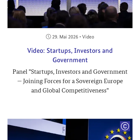
Veröffentlicht am:
29. Mai 2026
•
Video
Video: Startups, Investors and
Government
Panel "Startups, Investors and Government
— Joining Forces for a Sovereign Europe
and Global Competitiveness"
COPYRI