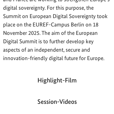
digital sovereignty. For this purpose, the
Summit on European Digital Sovereignty took
place on the EUREF-Campus Berlin on 18
November 2025. The aim of the European
Digital Summit is to further develop key
aspects of an independent, secure and
innovation-friendly digital future for Europe.
Highlight-Film
Aktueller
Gesamtlaufzeit
00:00
|
00:00
Zeitpunkt
Video-
Player
Session-Videos