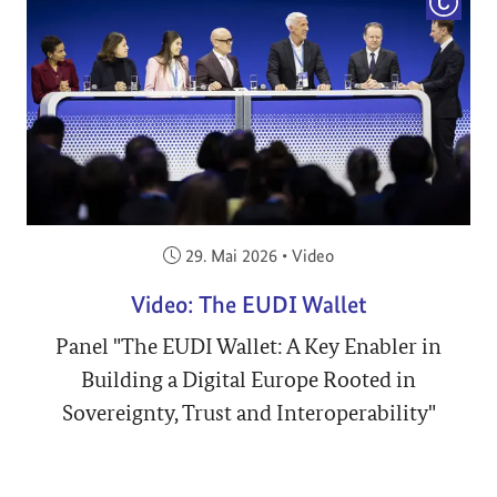
COPYRI
Veröffentlicht am:
29. Mai 2026
•
Video
Video: The EUDI Wallet
Panel "The EUDI Wallet: A Key Enabler in
Building a Digital Europe Rooted in
Sovereignty, Trust and Interoperability"