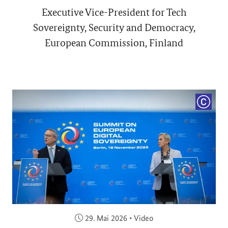
Executive Vice-President for Tech
Sovereignty, Security and Democracy,
European Commission, Finland
COPYRI
Veröffentlicht am:
29. Mai 2026
•
Video