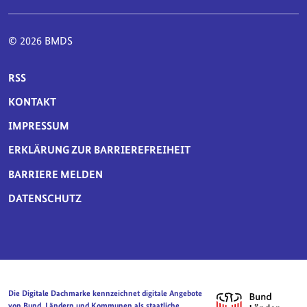
© 2026 BMDS
SERVICE-NAVIGATION FUSSBEREICH
RSS
KONTAKT
IMPRESSUM
ERKLÄRUNG ZUR BARRIEREFREIHEIT
BARRIERE MELDEN
DATENSCHUTZ
Die Digitale Dachmarke kennzeichnet digitale Angebote
von Bund, Ländern und Kommunen als staatliche