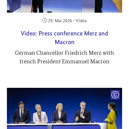
Veröffentlicht am:
29. Mai 2026
•
Video
Video: Press conference Merz and
Macron
German Chancellor Friedrich Merz with
french President Emmanuel Macron
COPYRI