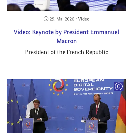
Veröffentlicht am:
29. Mai 2026
•
Video
Video: Keynote by President Emmanuel
Macron
President of the French Republic
COPYRI