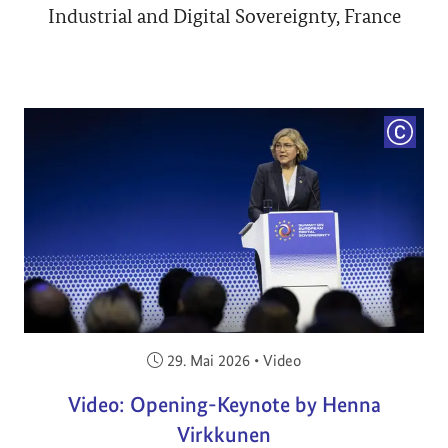
Industrial and Digital Sovereignty, France
COPYRI
Veröffentlicht am:
29. Mai 2026
•
Video
Video: Opening-Keynote by Henna
Virkkunen