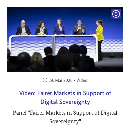
COPYRI
Veröffentlicht am:
29. Mai 2026
•
Video
Video: Fairer Markets in Support of
Digital Sovereignty
Panel "Fairer Markets in Support of Digital
Sovereignty"