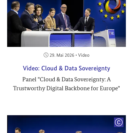
Veröffentlicht am:
29. Mai 2026
•
Video
Video: Cloud & Data Sovereignty
Panel "Cloud & Data Sovereignty: A
Trustworthy Digital Backbone for Europe"
COPYRI