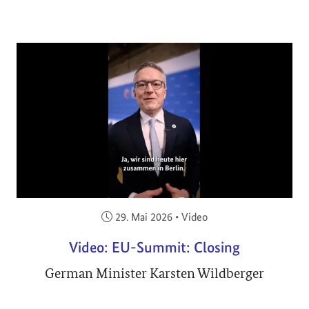
Veröffentlicht am:
29. Mai 2026
•
Video
Video: EU-Summit: Closing
German Minister Karsten Wildberger