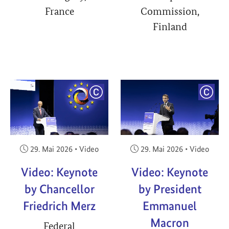
France
Commission,
Finland
YRIGHT
COPYRIGHT
COPY
Veröffentlicht am:
Veröffentlicht am:
29. Mai 2026
•
Video
29. Mai 2026
•
Video
Video: Keynote
Video: Keynote
by Chancellor
by President
Friedrich Merz
Emmanuel
Macron
Federal