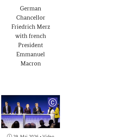
German
Chancellor
Friedrich Merz
with french
President
Emmanuel
Macron
RIGHT
COPYRIGHT
Veröffentlicht am:
29. Mai 2026
•
Video