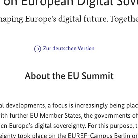
on European Digital Sov
haping Europe's digital future. Togethe
Zur deutschen Version
About the EU Summit
bal developments, a focus is increasingly being pla
with further EU Member States, the governments 
en Europe’s digital sovereignty. For this purpose,
reignty took place on the EUREF-Campus Berlin o