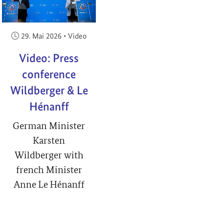
Veröffentlicht am:
29. Mai 2026
•
Video
Video: Press
conference
Wildberger & Le
Hénanff
German Minister
Karsten
Wildberger with
french Minister
Anne Le Hénanff