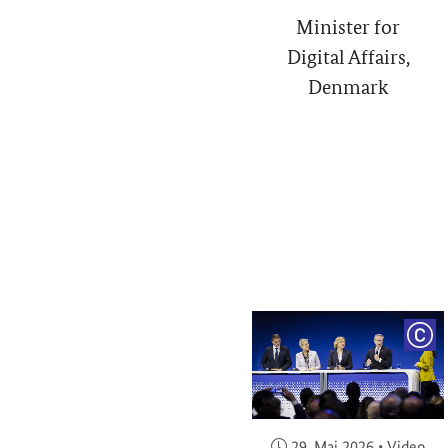
Minister for
Digital Affairs,
Denmark
COP
Veröffentlicht am:
29. Mai 2026
•
Video