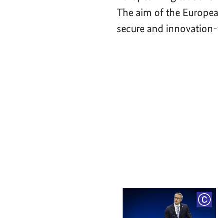
The aim of the Europea
secure and innovation-f
Video-
Player
COP