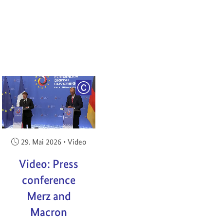
RIGHT
COPYRIGHT
Veröffentlicht am:
29. Mai 2026
•
Video
Video: Press
conference
Merz and
Macron