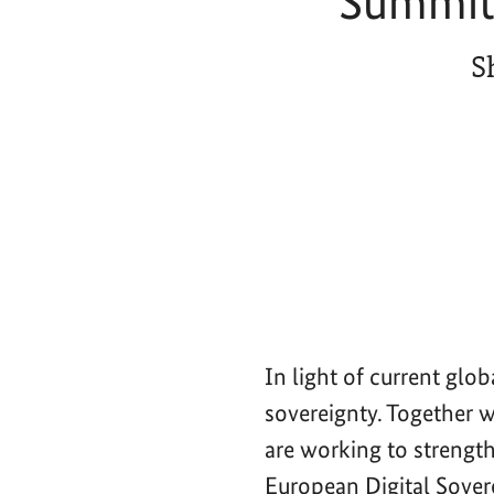
Summit 
S
In light of current glo
sovereignty. Together 
are working to strength
European Digital Sove