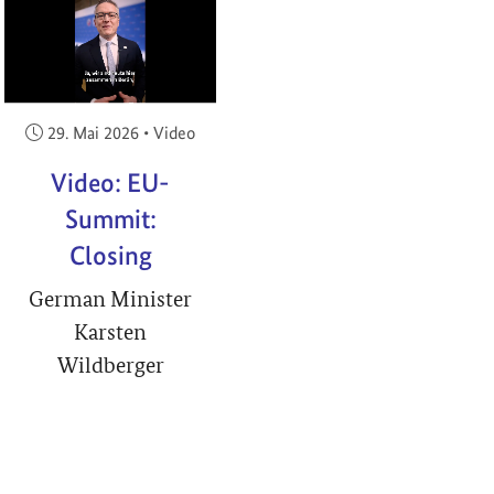
RIGHT
Veröffentlicht am:
29. Mai 2026
•
Video
Video: EU-
Summit:
Closing
German Minister
Karsten
Wildberger