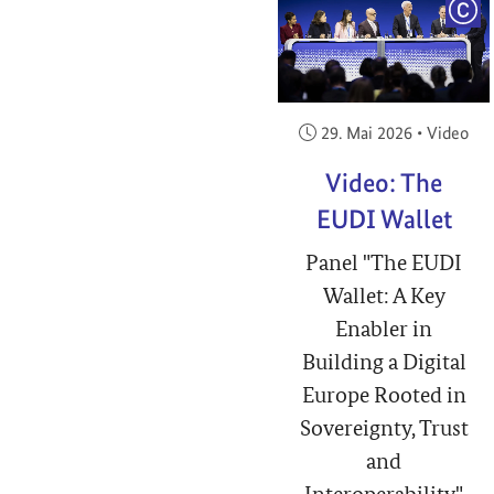
COP
Veröffentlicht am:
29. Mai 2026
•
Video
Video: The
EUDI Wallet
Panel "The EUDI
Wallet: A Key
Enabler in
Building a Digital
Europe Rooted in
Sovereignty, Trust
and
Interoperability"