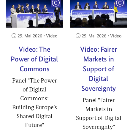
YRIGHT
COPYRIGHT
COPY
Veröffentlicht am:
Veröffentlicht am:
29. Mai 2026
•
Video
29. Mai 2026
•
Video
Video: The
Video: Fairer
Power of Digital
Markets in
Commons
Support of
Digital
Panel "The Power
Sovereignty
of Digital
Commons:
Panel "Fairer
Building Europe’s
Markets in
Shared Digital
Support of Digital
Future"
Sovereignty"