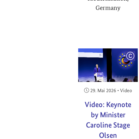
Germany
COP
Veröffentlicht am:
29. Mai 2026
•
Video
Video: Keynote
by Minister
Caroline Stage
Olsen