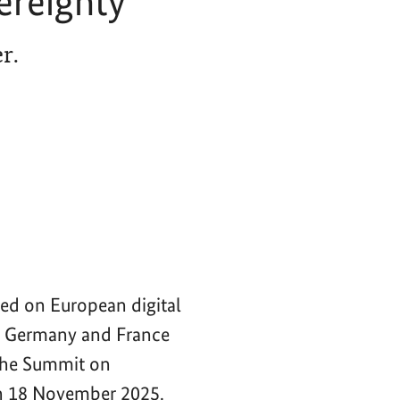
ereignty
r.
ced on European digital
of Germany and France
 the Summit on
n 18 November 2025.