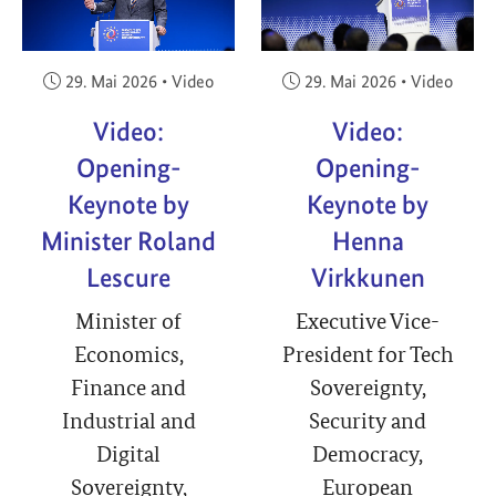
Veröffentlicht am:
Veröffentlicht am:
29. Mai 2026
•
Video
29. Mai 2026
•
Video
Video:
Video:
Opening-
Opening-
Keynote by
Keynote by
Minister Roland
Henna
Lescure
Virkkunen
Minister of
Executive Vice-
Economics,
President for Tech
Finance and
Sovereignty,
Industrial and
Security and
Digital
Democracy,
Sovereignty,
European