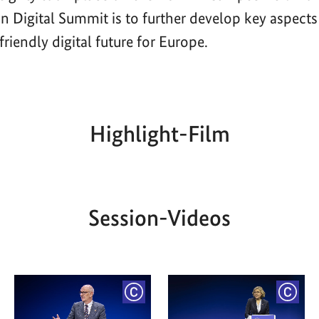
n Digital Summit is to further develop key aspects
riendly digital future for Europe.
Highlight-Film
Aktueller
Gesamtlaufzeit
00:00
|
00:00
Zeitpunkt
Session-Videos
YRIGHT
COPYRIGHT
COPY