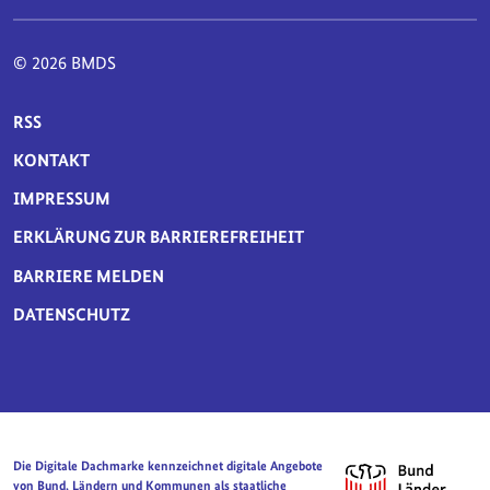
© 2026 BMDS
SERVICE-NAVIGATION FUSSBEREICH
RSS
KONTAKT
IMPRESSUM
ERKLÄRUNG ZUR BARRIEREFREIHEIT
BARRIERE MELDEN
DATENSCHUTZ
Die Digitale Dachmarke kennzeichnet digitale Angebote
von Bund, Ländern und Kommunen als staatliche