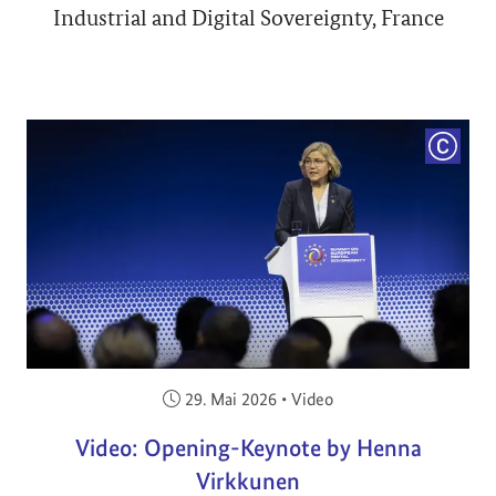
Industrial and Digital Sovereignty, France
COPYRI
Veröffentlicht am:
29. Mai 2026
•
Video
Video: Opening-Keynote by Henna
Virkkunen