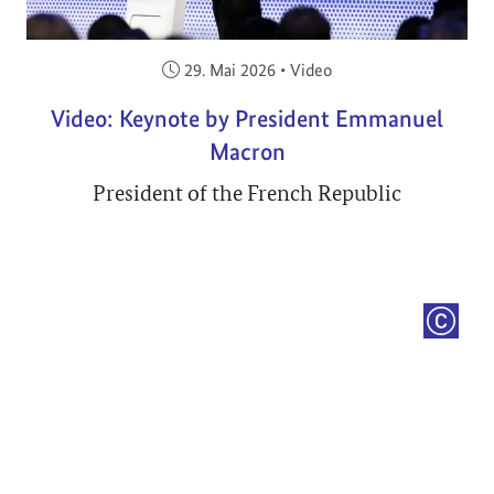
Veröffentlicht am:
29. Mai 2026
•
Video
Video: Keynote by President Emmanuel
Macron
President of the French Republic
COPYRI