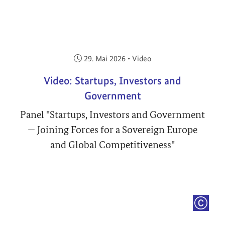
Veröffentlicht am:
29. Mai 2026
•
Video
Video: Startups, Investors and
Government
Panel "Startups, Investors and Government
— Joining Forces for a Sovereign Europe
and Global Competitiveness"
COPYRI