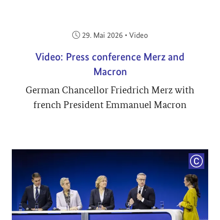
Veröffentlicht am:
29. Mai 2026
•
Video
Video: Press conference Merz and
Macron
German Chancellor Friedrich Merz with
french President Emmanuel Macron
COPYRI