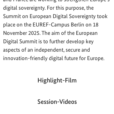
digital sovereignty. For this purpose, the
Summit on European Digital Sovereignty took
place on the EUREF-Campus Berlin on 18
November 2025. The aim of the European
Digital Summit is to further develop key
aspects of an independent, secure and
innovation-friendly digital future for Europe.
Highlight-Film
Aktueller
Gesamtlaufzeit
00:00
|
00:00
Zeitpunkt
Video-
Player
Session-Videos