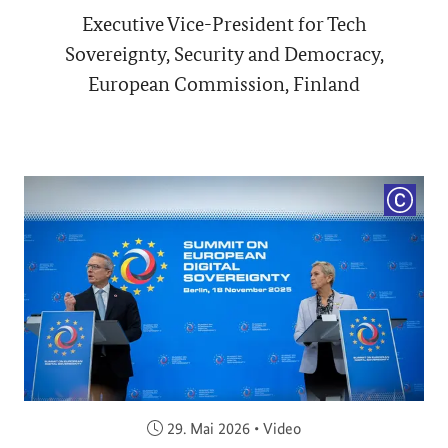
Executive Vice-President for Tech
Sovereignty, Security and Democracy,
European Commission, Finland
COPYRI
Veröffentlicht am:
29. Mai 2026
•
Video