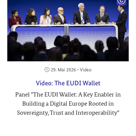
COPYRI
Veröffentlicht am:
29. Mai 2026
•
Video
Video: The EUDI Wallet
Panel "The EUDI Wallet: A Key Enabler in
Building a Digital Europe Rooted in
Sovereignty, Trust and Interoperability"