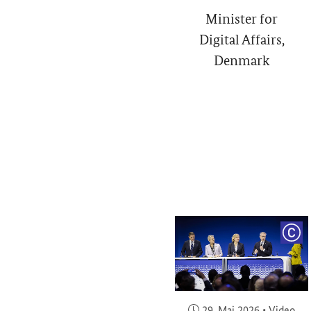
Minister for
Digital Affairs,
Denmark
COP
Veröffentlicht am:
29. Mai 2026
•
Video