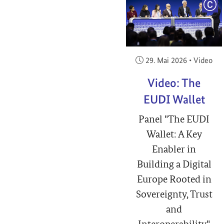
COP
Veröffentlicht am:
29. Mai 2026
•
Video
Video: The
EUDI Wallet
Panel "The EUDI
Wallet: A Key
Enabler in
Building a Digital
Europe Rooted in
Sovereignty, Trust
and
Interoperability"