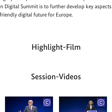
n Digital Summit is to further develop key aspects
riendly digital future for Europe.
Highlight-Film
Aktueller
Gesamtlaufzeit
00:00
|
00:00
Zeitpunkt
Session-Videos
YRIGHT
COPYRIGHT
COPY