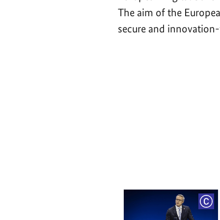
The aim of the Europea
secure and innovation-f
Video-
Player
COP