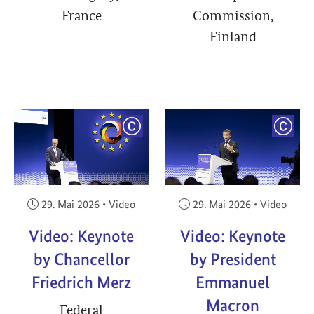
France
Commission,
Finland
YRIGHT
COPYRIGHT
COPY
Veröffentlicht am:
Veröffentlicht am:
29. Mai 2026
•
Video
29. Mai 2026
•
Video
Video: Keynote
Video: Keynote
by Chancellor
by President
Friedrich Merz
Emmanuel
Macron
Federal