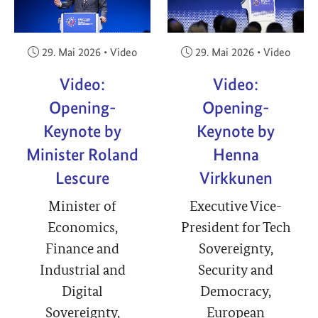
Veröffentlicht am:
Veröffentlicht am:
29. Mai 2026
•
Video
29. Mai 2026
•
Video
Video:
Video:
Opening-
Opening-
Keynote by
Keynote by
Minister Roland
Henna
Lescure
Virkkunen
Minister of
Executive Vice-
Economics,
President for Tech
Finance and
Sovereignty,
Industrial and
Security and
Digital
Democracy,
Sovereignty,
European