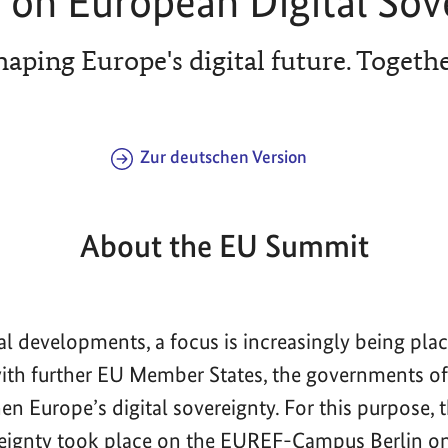
on European Digital Sov
haping Europe's digital future. Togethe
Zur deutschen Version
About the EU Summit
bal developments, a focus is increasingly being pla
with further EU Member States, the governments 
en Europe’s digital sovereignty. For this purpose,
reignty took place on the EUREF-Campus Berlin o