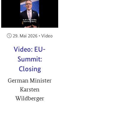
RIGHT
Veröffentlicht am:
29. Mai 2026
•
Video
Video: EU-
Summit:
Closing
German Minister
Karsten
Wildberger