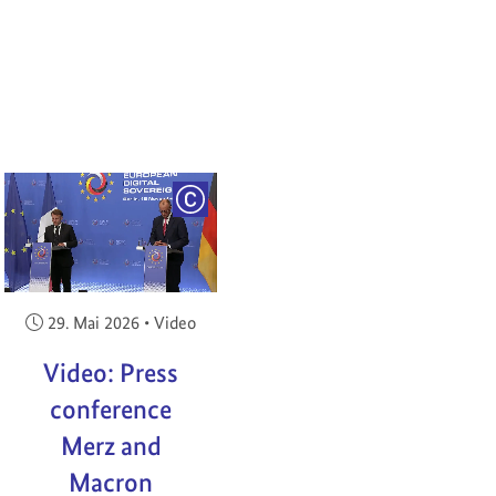
RIGHT
COPYRIGHT
Veröffentlicht am:
29. Mai 2026
•
Video
Video: Press
conference
Merz and
Macron