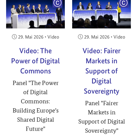
YRIGHT
COPYRIGHT
COPY
Veröffentlicht am:
Veröffentlicht am:
29. Mai 2026
•
Video
29. Mai 2026
•
Video
Video: The
Video: Fairer
Power of Digital
Markets in
Commons
Support of
Digital
Panel "The Power
Sovereignty
of Digital
Commons:
Panel "Fairer
Building Europe’s
Markets in
Shared Digital
Support of Digital
Future"
Sovereignty"