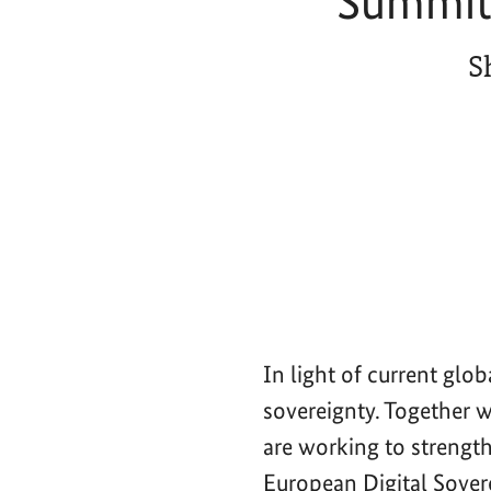
Summit 
S
In light of current glo
sovereignty. Together 
are working to strength
European Digital Sove