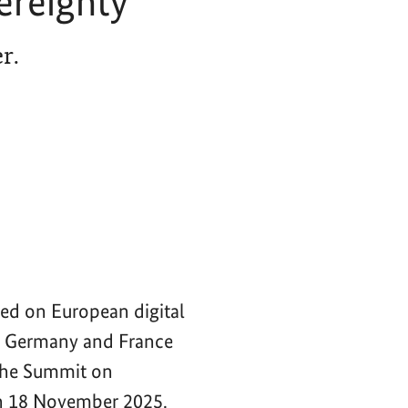
ereignty
r.
ced on European digital
of Germany and France
 the Summit on
n 18 November 2025.