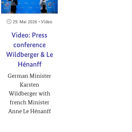
Veröffentlicht am:
29. Mai 2026
•
Video
Video: Press
conference
Wildberger & Le
Hénanff
German Minister
Karsten
Wildberger with
french Minister
Anne Le Hénanff