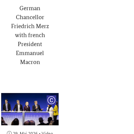
German
Chancellor
Friedrich Merz
with french
President
Emmanuel
Macron
RIGHT
COPYRIGHT
Veröffentlicht am:
29. Mai 2026
•
Video