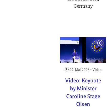
Germany
COP
Veröffentlicht am:
29. Mai 2026
•
Video
Video: Keynote
by Minister
Caroline Stage
Olsen