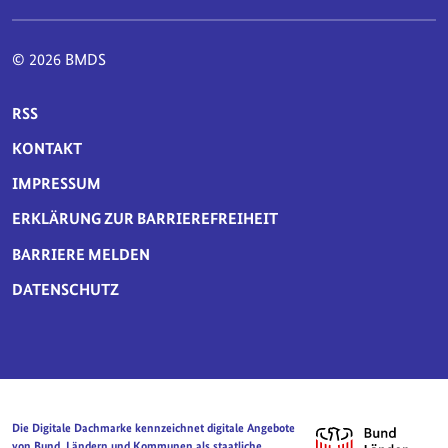
© 2026 BMDS
SERVICE-NAVIGATION FUSSBEREICH
RSS
KONTAKT
IMPRESSUM
ERKLÄRUNG ZUR BARRIEREFREIHEIT
BARRIERE MELDEN
DATENSCHUTZ
Die Digitale Dachmarke kennzeichnet digitale Angebote
von Bund, Ländern und Kommunen als staatliche