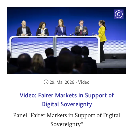
COPYRI
Veröffentlicht am:
29. Mai 2026
•
Video
Video: Fairer Markets in Support of
Digital Sovereignty
Panel "Fairer Markets in Support of Digital
Sovereignty"