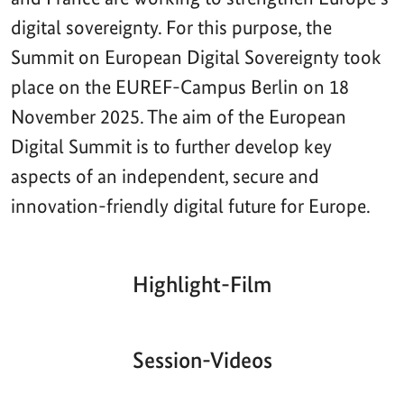
digital sovereignty. For this purpose, the
Summit on European Digital Sovereignty took
place on the EUREF-Campus Berlin on 18
November 2025. The aim of the European
Digital Summit is to further develop key
aspects of an independent, secure and
innovation-friendly digital future for Europe.
Highlight-Film
Aktueller
Gesamtlaufzeit
00:00
|
00:00
Zeitpunkt
Video-
Player
Session-Videos