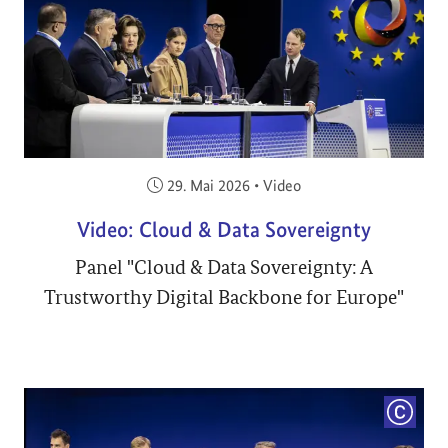
Veröffentlicht am:
29. Mai 2026
•
Video
Video: Cloud & Data Sovereignty
Panel "Cloud & Data Sovereignty: A
Trustworthy Digital Backbone for Europe"
COPYRI