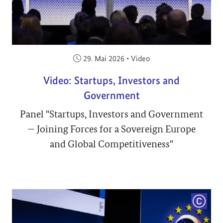
Veröffentlicht am:
29. Mai 2026
•
Video
Video: Startups, Investors and
Government
Panel "Startups, Investors and Government
— Joining Forces for a Sovereign Europe
and Global Competitiveness"
COPYRI