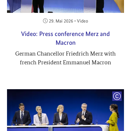
Veröffentlicht am:
29. Mai 2026
•
Video
Video: Press conference Merz and
Macron
German Chancellor Friedrich Merz with
french President Emmanuel Macron
COPYRI