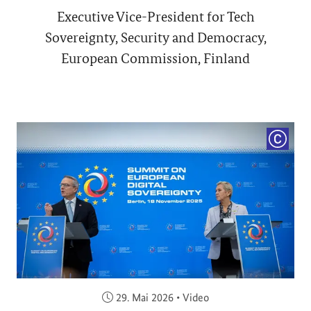
Executive Vice-President for Tech
Sovereignty, Security and Democracy,
European Commission, Finland
COPYRI
Veröffentlicht am:
29. Mai 2026
•
Video