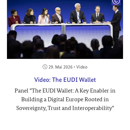
COPYRI
Veröffentlicht am:
29. Mai 2026
•
Video
Video: The EUDI Wallet
Panel "The EUDI Wallet: A Key Enabler in
Building a Digital Europe Rooted in
Sovereignty, Trust and Interoperability"