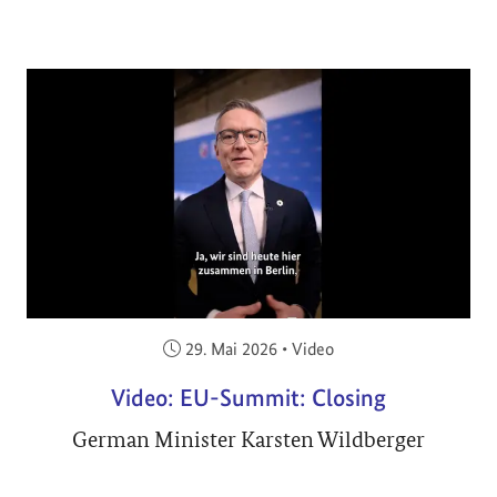
Veröffentlicht am:
29. Mai 2026
•
Video
Video: EU-Summit: Closing
German Minister Karsten Wildberger