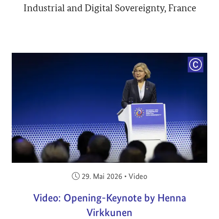
Industrial and Digital Sovereignty, France
COPYRI
Veröffentlicht am:
29. Mai 2026
•
Video
Video: Opening-Keynote by Henna
Virkkunen