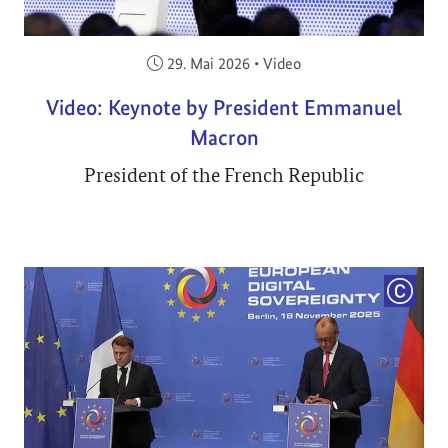
Veröffentlicht am:
29. Mai 2026
•
Video
Video: Keynote by President Emmanuel
Macron
President of the French Republic
COPYRI