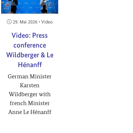
Veröffentlicht am:
29. Mai 2026
•
Video
Video: Press
conference
Wildberger & Le
Hénanff
German Minister
Karsten
Wildberger with
french Minister
Anne Le Hénanff