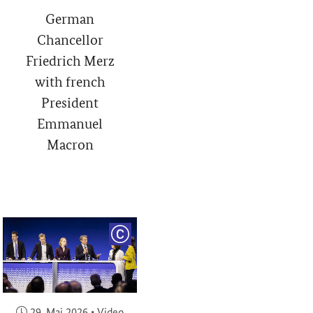
German
Chancellor
Friedrich Merz
with french
President
Emmanuel
Macron
RIGHT
COPYRIGHT
Veröffentlicht am:
29. Mai 2026
•
Video