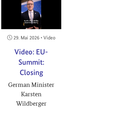
RIGHT
Veröffentlicht am:
29. Mai 2026
•
Video
Video: EU-
Summit:
Closing
German Minister
Karsten
Wildberger