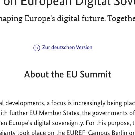
on European Digital Sov
haping Europe's digital future. Togethe
Zur deutschen Version
About the EU Summit
bal developments, a focus is increasingly being pla
with further EU Member States, the governments 
en Europe’s digital sovereignty. For this purpose,
reignty took place on the EUREF-Campus Berlin o