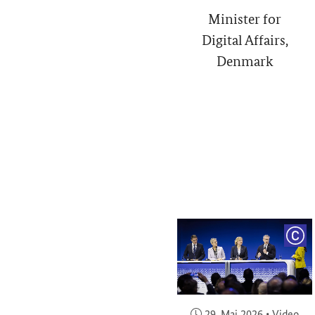
Minister for
Digital Affairs,
Denmark
COP
Veröffentlicht am:
29. Mai 2026
•
Video