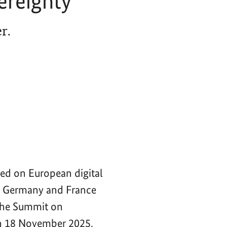
ereignty
r.
ced on European digital
of Germany and France
 the Summit on
n 18 November 2025.