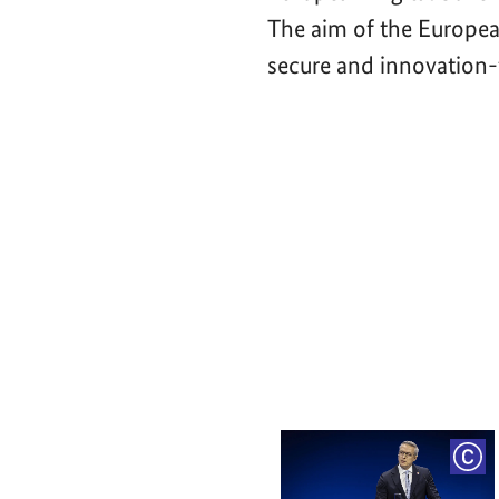
The aim of the Europea
secure and innovation-f
Video-
Player
COP