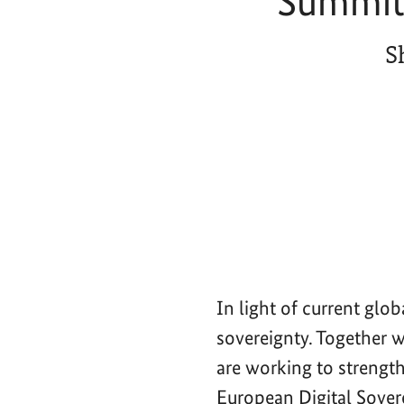
Summit 
S
In light of current glo
sovereignty. Together 
are working to strength
European Digital Sove