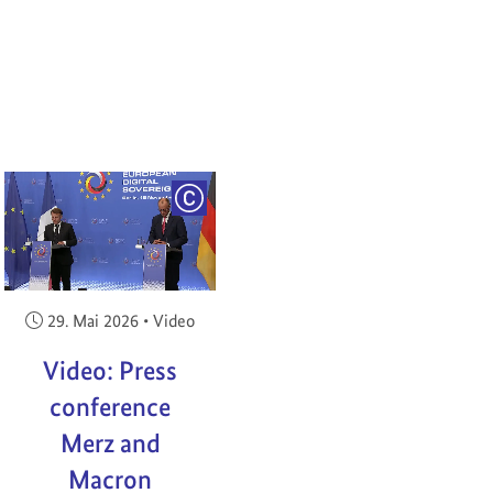
RIGHT
COPYRIGHT
Veröffentlicht am:
29. Mai 2026
•
Video
Video: Press
conference
Merz and
Macron