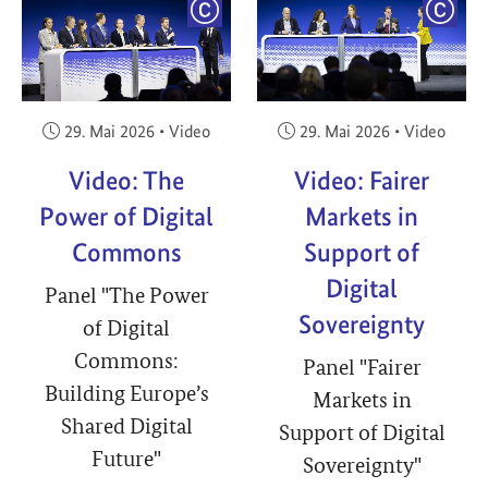
YRIGHT
COPYRIGHT
COPY
Veröffentlicht am:
Veröffentlicht am:
29. Mai 2026
•
Video
29. Mai 2026
•
Video
Video: The
Video: Fairer
Power of Digital
Markets in
Commons
Support of
Digital
Panel "The Power
Sovereignty
of Digital
Commons:
Panel "Fairer
Building Europe’s
Markets in
Shared Digital
Support of Digital
Future"
Sovereignty"