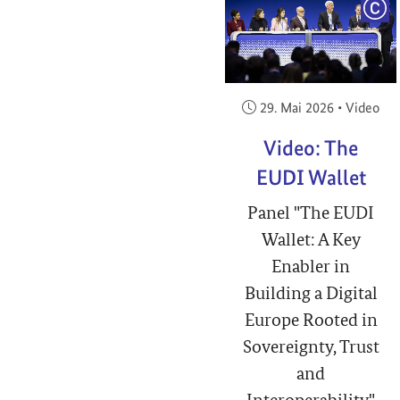
COP
Veröffentlicht am:
29. Mai 2026
•
Video
Video: The
EUDI Wallet
Panel "The EUDI
Wallet: A Key
Enabler in
Building a Digital
Europe Rooted in
Sovereignty, Trust
and
Interoperability"