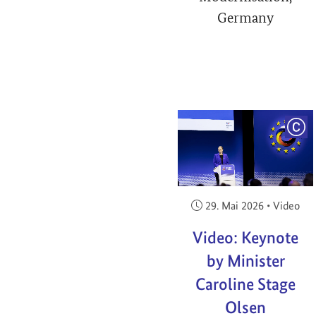
Germany
COP
Veröffentlicht am:
29. Mai 2026
•
Video
Video: Keynote
by Minister
Caroline Stage
Olsen