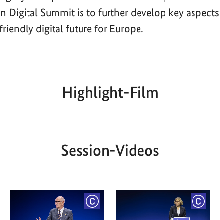
n Digital Summit is to further develop key aspects
riendly digital future for Europe.
Highlight-Film
Aktueller
Gesamtlaufzeit
00:00
|
00:00
Zeitpunkt
Session-Videos
YRIGHT
COPYRIGHT
COPY