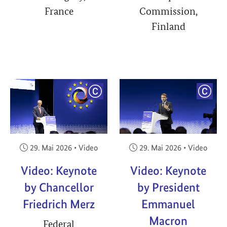
France
Commission,
Finland
YRIGHT
COPYRIGHT
COPY
Veröffentlicht am:
Veröffentlicht am:
29. Mai 2026
•
Video
29. Mai 2026
•
Video
Video: Keynote
Video: Keynote
by Chancellor
by President
Friedrich Merz
Emmanuel
Macron
Federal