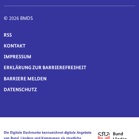
© 2026 BMDS
SERVICE-NAVIGATION FUSSBEREICH
RSS
KONTAKT
IMPRESSUM
ERKLÄRUNG ZUR BARRIEREFREIHEIT
BARRIERE MELDEN
DATENSCHUTZ
Die Digitale Dachmarke kennzeichnet digitale Angebote
von Bund, Ländern und Kommunen als staatliche