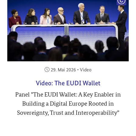
COPYRI
Veröffentlicht am:
29. Mai 2026
•
Video
Video: The EUDI Wallet
Panel "The EUDI Wallet: A Key Enabler in
Building a Digital Europe Rooted in
Sovereignty, Trust and Interoperability"