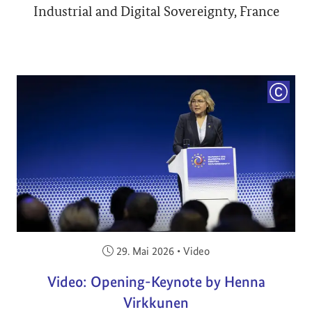
Industrial and Digital Sovereignty, France
COPYRI
Veröffentlicht am:
29. Mai 2026
•
Video
Video: Opening-Keynote by Henna
Virkkunen