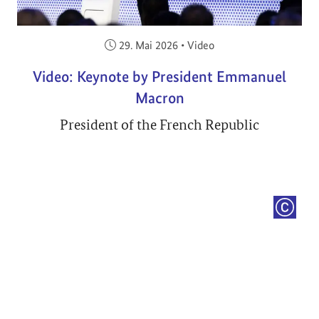
Veröffentlicht am:
29. Mai 2026
•
Video
Video: Keynote by President Emmanuel
Macron
President of the French Republic
COPYRI