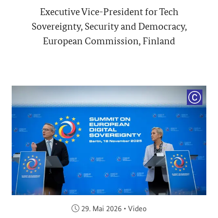
Executive Vice-President for Tech
Sovereignty, Security and Democracy,
European Commission, Finland
COPYRI
Veröffentlicht am:
29. Mai 2026
•
Video