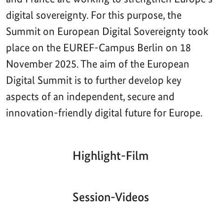
digital sovereignty. For this purpose, the
Summit on European Digital Sovereignty took
place on the EUREF-Campus Berlin on 18
November 2025. The aim of the European
Digital Summit is to further develop key
aspects of an independent, secure and
innovation-friendly digital future for Europe.
Highlight-Film
Aktueller
Gesamtlaufzeit
00:00
|
00:00
Zeitpunkt
Video-
Player
Session-Videos