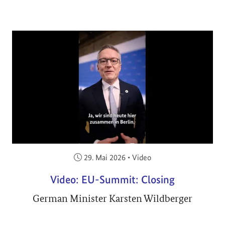
Veröffentlicht am:
29. Mai 2026
•
Video
Video: EU-Summit: Closing
German Minister Karsten Wildberger