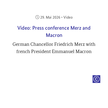
Veröffentlicht am:
29. Mai 2026
•
Video
Video: Press conference Merz and
Macron
German Chancellor Friedrich Merz with
french President Emmanuel Macron
COPYRI