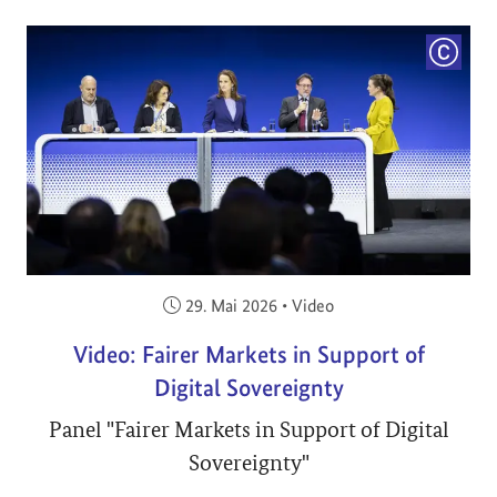
COPYRI
Veröffentlicht am:
29. Mai 2026
•
Video
Video: Fairer Markets in Support of
Digital Sovereignty
Panel "Fairer Markets in Support of Digital
Sovereignty"