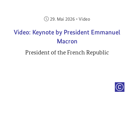
Veröffentlicht am:
29. Mai 2026
•
Video
Video: Keynote by President Emmanuel
Macron
President of the French Republic
COPYRI