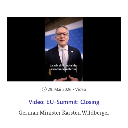
Veröffentlicht am:
29. Mai 2026
•
Video
Video: EU-Summit: Closing
German Minister Karsten Wildberger