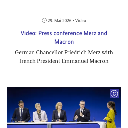
Veröffentlicht am:
29. Mai 2026
•
Video
Video: Press conference Merz and
Macron
German Chancellor Friedrich Merz with
french President Emmanuel Macron
COPYRI