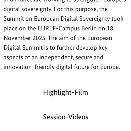
digital sovereignty. For this purpose, the
Summit on European Digital Sovereignty took
place on the EUREF-Campus Berlin on 18
November 2025. The aim of the European
Digital Summit is to further develop key
aspects of an independent, secure and
innovation-friendly digital future for Europe.
Highlight-Film
Aktueller
Gesamtlaufzeit
00:00
|
00:00
Zeitpunkt
Video-
Player
Session-Videos