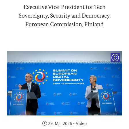
Executive Vice-President for Tech
Sovereignty, Security and Democracy,
European Commission, Finland
COPYRI
Veröffentlicht am:
29. Mai 2026
•
Video