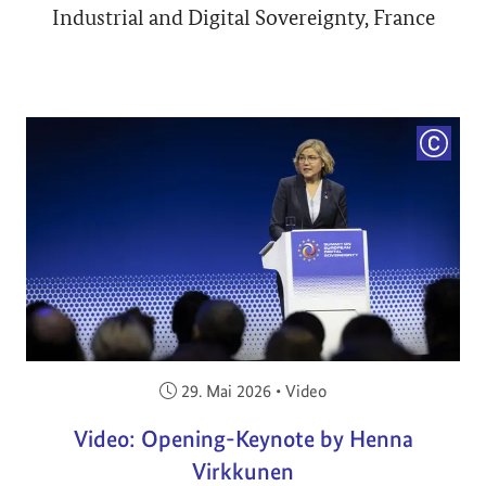
Industrial and Digital Sovereignty, France
COPYRI
Veröffentlicht am:
29. Mai 2026
•
Video
Video: Opening-Keynote by Henna
Virkkunen