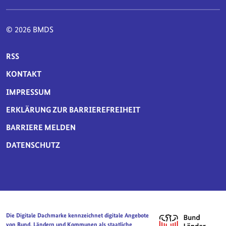
© 2026 BMDS
SERVICE-NAVIGATION FUSSBEREICH
RSS
KONTAKT
IMPRESSUM
ERKLÄRUNG ZUR BARRIEREFREIHEIT
BARRIERE MELDEN
DATENSCHUTZ
Die Digitale Dachmarke kennzeichnet digitale Angebote
von Bund, Ländern und Kommunen als staatliche