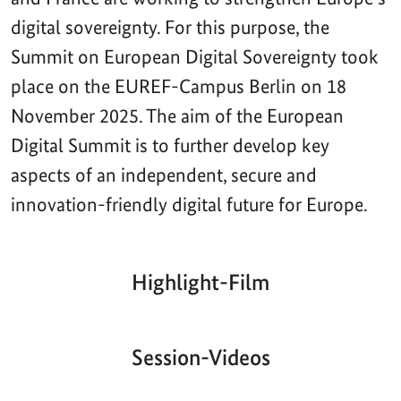
digital sovereignty. For this purpose, the
Summit on European Digital Sovereignty took
place on the EUREF-Campus Berlin on 18
November 2025. The aim of the European
Digital Summit is to further develop key
aspects of an independent, secure and
innovation-friendly digital future for Europe.
Highlight-Film
Aktueller
Gesamtlaufzeit
00:00
|
00:00
Zeitpunkt
Video-
Player
Session-Videos