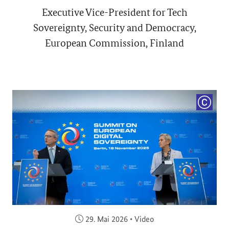
Executive Vice-President for Tech
Sovereignty, Security and Democracy,
European Commission, Finland
COPYRI
Veröffentlicht am:
29. Mai 2026
•
Video