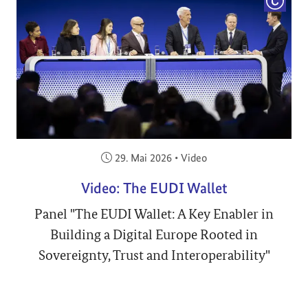
COPYRI
Veröffentlicht am:
29. Mai 2026
•
Video
Video: The EUDI Wallet
Panel "The EUDI Wallet: A Key Enabler in
Building a Digital Europe Rooted in
Sovereignty, Trust and Interoperability"