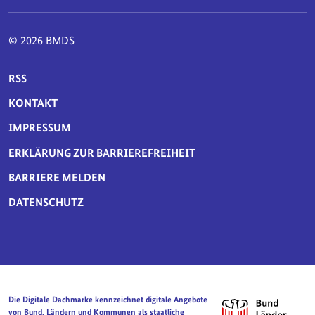
© 2026 BMDS
SERVICE-NAVIGATION FUSSBEREICH
RSS
KONTAKT
IMPRESSUM
ERKLÄRUNG ZUR BARRIEREFREIHEIT
BARRIERE MELDEN
DATENSCHUTZ
Die Digitale Dachmarke kennzeichnet digitale Angebote
von Bund, Ländern und Kommunen als staatliche