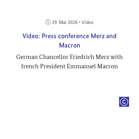
Veröffentlicht am:
29. Mai 2026
•
Video
Video: Press conference Merz and
Macron
German Chancellor Friedrich Merz with
french President Emmanuel Macron
COPYRI