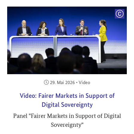
COPYRI
Veröffentlicht am:
29. Mai 2026
•
Video
Video: Fairer Markets in Support of
Digital Sovereignty
Panel "Fairer Markets in Support of Digital
Sovereignty"