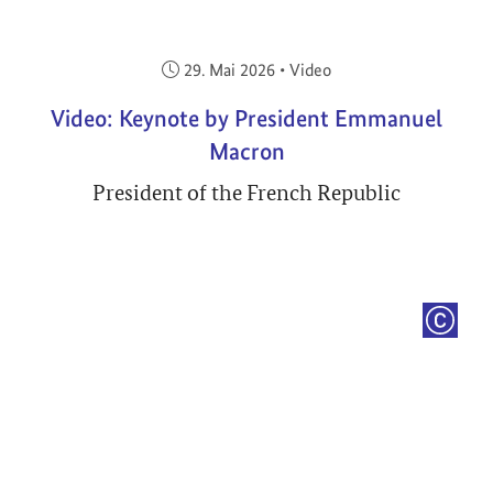
Veröffentlicht am:
29. Mai 2026
•
Video
Video: Keynote by President Emmanuel
Macron
President of the French Republic
COPYRI