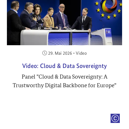
Veröffentlicht am:
29. Mai 2026
•
Video
Video: Cloud & Data Sovereignty
Panel "Cloud & Data Sovereignty: A
Trustworthy Digital Backbone for Europe"
COPYRI