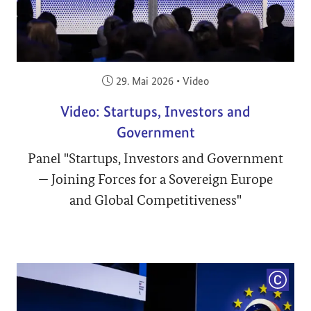
Veröffentlicht am:
29. Mai 2026
•
Video
Video: Startups, Investors and
Government
Panel "Startups, Investors and Government
— Joining Forces for a Sovereign Europe
and Global Competitiveness"
COPYRI