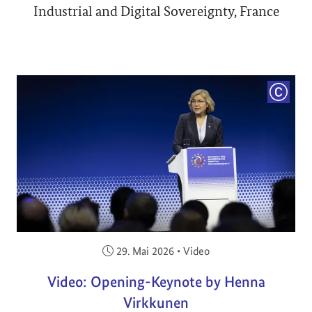
Industrial and Digital Sovereignty, France
COPYRI
Veröffentlicht am:
29. Mai 2026
•
Video
Video: Opening-Keynote by Henna
Virkkunen