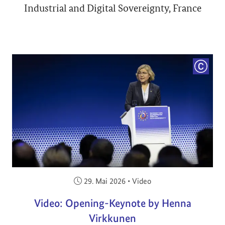
Industrial and Digital Sovereignty, France
COPYRI
Veröffentlicht am:
29. Mai 2026
•
Video
Video: Opening-Keynote by Henna
Virkkunen