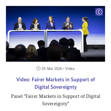
COPYRI
Veröffentlicht am:
29. Mai 2026
•
Video
Video: Fairer Markets in Support of
Digital Sovereignty
Panel "Fairer Markets in Support of Digital
Sovereignty"