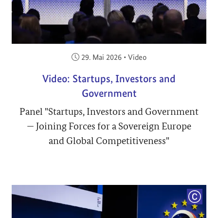
Veröffentlicht am:
29. Mai 2026
•
Video
Video: Startups, Investors and
Government
Panel "Startups, Investors and Government
— Joining Forces for a Sovereign Europe
and Global Competitiveness"
COPYRI