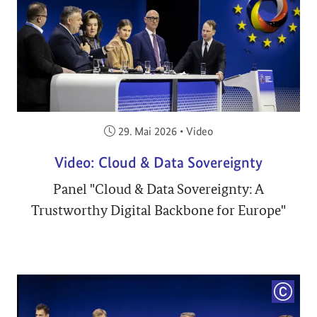
Veröffentlicht am:
29. Mai 2026
•
Video
Video: Cloud & Data Sovereignty
Panel "Cloud & Data Sovereignty: A
Trustworthy Digital Backbone for Europe"
COPYRI