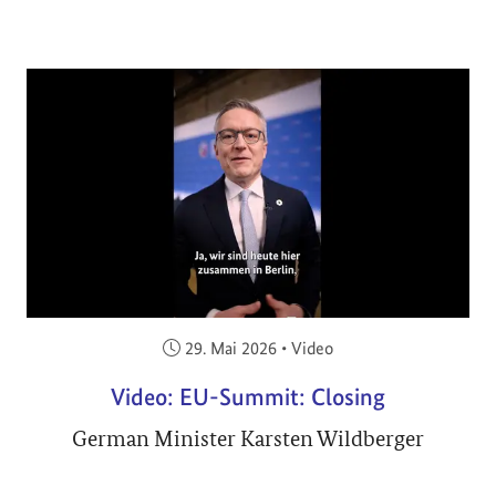
Veröffentlicht am:
29. Mai 2026
•
Video
Video: EU-Summit: Closing
German Minister Karsten Wildberger