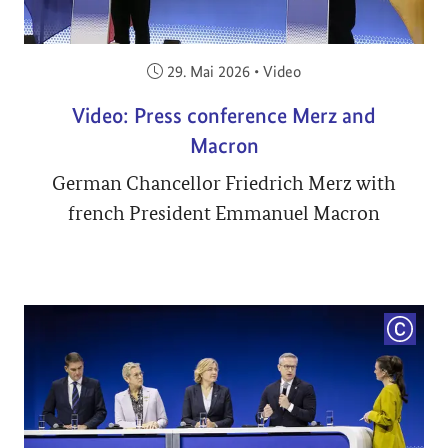
Veröffentlicht am:
29. Mai 2026
•
Video
Video: Press conference Merz and
Macron
German Chancellor Friedrich Merz with
french President Emmanuel Macron
COPYRI