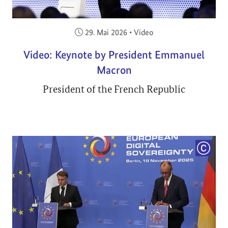
Veröffentlicht am:
29. Mai 2026
•
Video
Video: Keynote by President Emmanuel
Macron
President of the French Republic
COPYRI