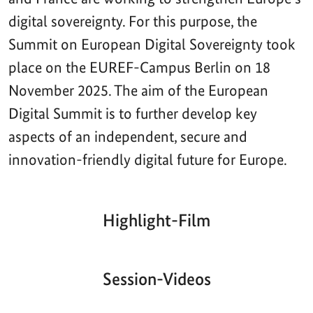
digital sovereignty. For this purpose, the
Summit on European Digital Sovereignty took
place on the EUREF-Campus Berlin on 18
November 2025. The aim of the European
Digital Summit is to further develop key
aspects of an independent, secure and
innovation-friendly digital future for Europe.
Highlight-Film
Aktueller
Gesamtlaufzeit
00:00
|
00:00
Zeitpunkt
Video-
Player
Session-Videos