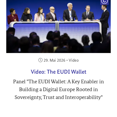
COPYRI
Veröffentlicht am:
29. Mai 2026
•
Video
Video: The EUDI Wallet
Panel "The EUDI Wallet: A Key Enabler in
Building a Digital Europe Rooted in
Sovereignty, Trust and Interoperability"