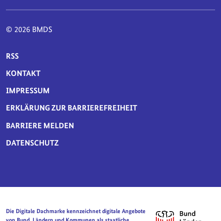
© 2026 BMDS
SERVICE-NAVIGATION FUSSBEREICH
RSS
KONTAKT
IMPRESSUM
ERKLÄRUNG ZUR BARRIEREFREIHEIT
BARRIERE MELDEN
DATENSCHUTZ
Die Digitale Dachmarke kennzeichnet digitale Angebote
von Bund, Ländern und Kommunen als staatliche