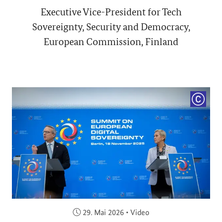
Executive Vice-President for Tech
Sovereignty, Security and Democracy,
European Commission, Finland
COPYRI
Veröffentlicht am:
29. Mai 2026
•
Video