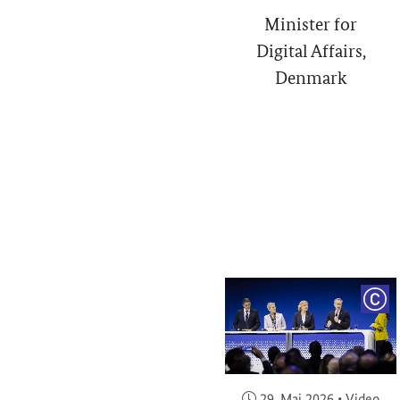
Minister for
Digital Affairs,
Denmark
COP
Veröffentlicht am:
29. Mai 2026
•
Video