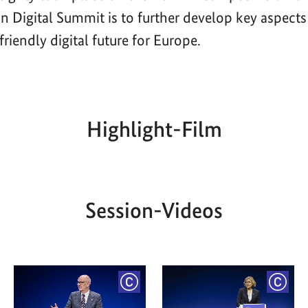
n Digital Summit is to further develop key aspects
riendly digital future for Europe.
Highlight-Film
Aktueller
Gesamtlaufzeit
00:00
|
00:00
Zeitpunkt
Session-Videos
YRIGHT
COPYRIGHT
COPY