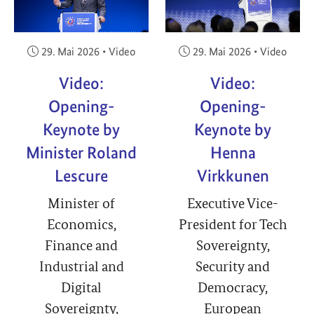
Veröffentlicht am:
Veröffentlicht am:
29. Mai 2026
•
Video
29. Mai 2026
•
Video
Video:
Video:
Opening-
Opening-
Keynote by
Keynote by
Minister Roland
Henna
Lescure
Virkkunen
Minister of
Executive Vice-
Economics,
President for Tech
Finance and
Sovereignty,
Industrial and
Security and
Digital
Democracy,
Sovereignty,
European