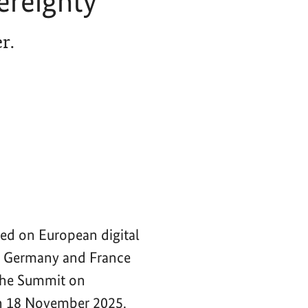
ereignty
r.
ced on European digital
of Germany and France
 the Summit on
n 18 November 2025.