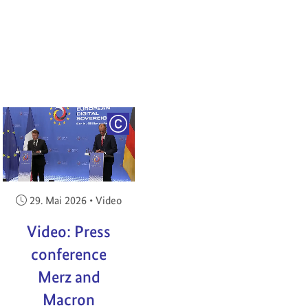
RIGHT
COPYRIGHT
Veröffentlicht am:
29. Mai 2026
•
Video
Video: Press
conference
Merz and
Macron