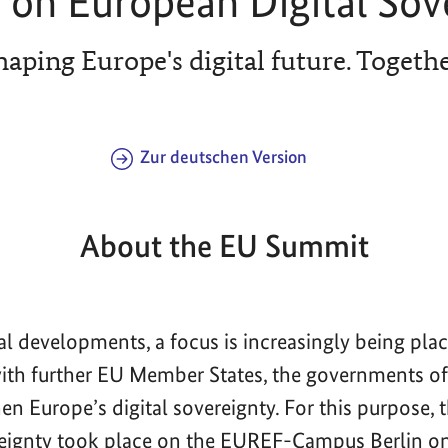
on European Digital Sov
haping Europe's digital future. Togethe
Zur deutschen Version
About the EU Summit
bal developments, a focus is increasingly being pla
with further EU Member States, the governments 
en Europe’s digital sovereignty. For this purpose,
reignty took place on the EUREF-Campus Berlin o