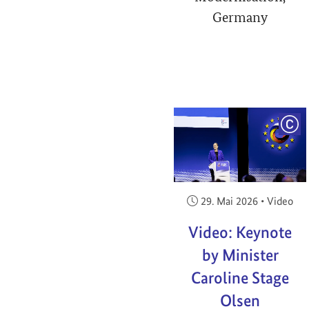
Germany
COP
Veröffentlicht am:
29. Mai 2026
•
Video
Video: Keynote
by Minister
Caroline Stage
Olsen