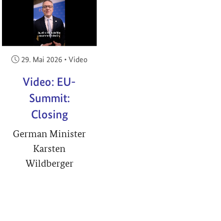
RIGHT
Veröffentlicht am:
29. Mai 2026
•
Video
Video: EU-
Summit:
Closing
German Minister
Karsten
Wildberger