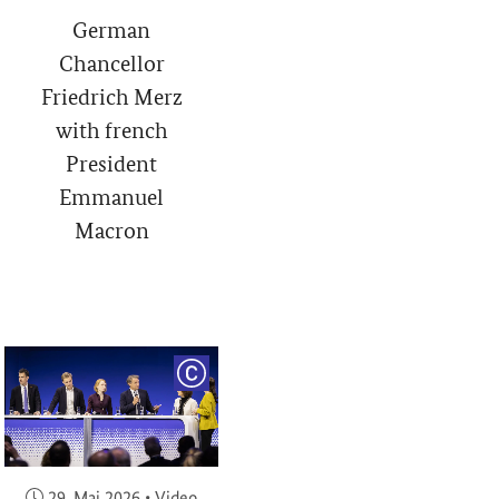
German
Chancellor
Friedrich Merz
with french
President
Emmanuel
Macron
RIGHT
COPYRIGHT
Veröffentlicht am:
29. Mai 2026
•
Video