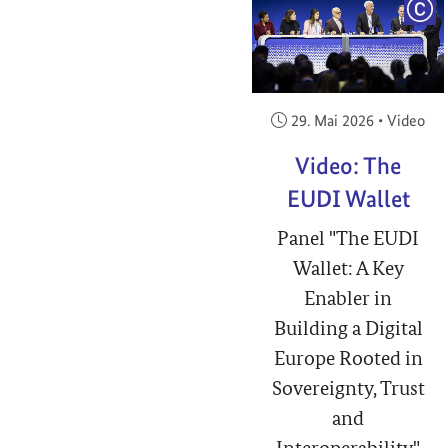
COP
Veröffentlicht am:
29. Mai 2026
•
Video
Video: The
EUDI Wallet
Panel "The EUDI
Wallet: A Key
Enabler in
Building a Digital
Europe Rooted in
Sovereignty, Trust
and
Interoperability"