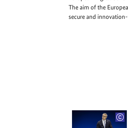
The aim of the Europea
secure and innovation-f
Video-
Player
COP