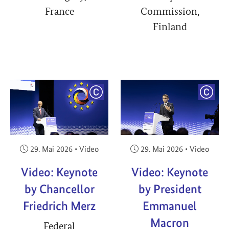
France
Commission,
Finland
YRIGHT
COPYRIGHT
COPY
Veröffentlicht am:
Veröffentlicht am:
29. Mai 2026
•
Video
29. Mai 2026
•
Video
Video: Keynote
Video: Keynote
by Chancellor
by President
Friedrich Merz
Emmanuel
Macron
Federal