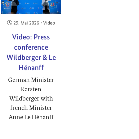
Veröffentlicht am:
29. Mai 2026
•
Video
Video: Press
conference
Wildberger & Le
Hénanff
German Minister
Karsten
Wildberger with
french Minister
Anne Le Hénanff