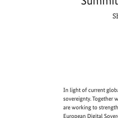
Summit 
S
In light of current glo
sovereignty. Together 
are working to strength
European Digital Sove