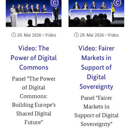
YRIGHT
COPYRIGHT
COPY
Veröffentlicht am:
Veröffentlicht am:
29. Mai 2026
•
Video
29. Mai 2026
•
Video
Video: The
Video: Fairer
Power of Digital
Markets in
Commons
Support of
Digital
Panel "The Power
Sovereignty
of Digital
Commons:
Panel "Fairer
Building Europe’s
Markets in
Shared Digital
Support of Digital
Future"
Sovereignty"