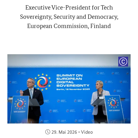
Executive Vice-President for Tech
Sovereignty, Security and Democracy,
European Commission, Finland
COPYRI
Veröffentlicht am:
29. Mai 2026
•
Video