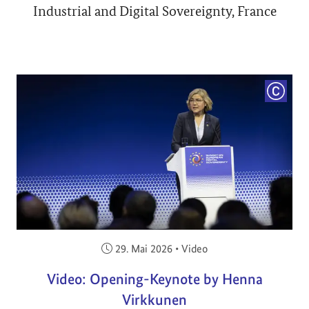
Industrial and Digital Sovereignty, France
COPYRI
Veröffentlicht am:
29. Mai 2026
•
Video
Video: Opening-Keynote by Henna
Virkkunen