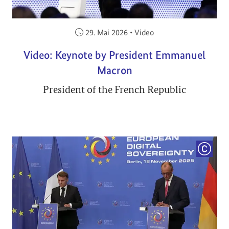
Veröffentlicht am:
29. Mai 2026
•
Video
Video: Keynote by President Emmanuel
Macron
President of the French Republic
COPYRI