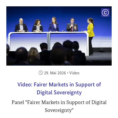
COPYRI
Veröffentlicht am:
29. Mai 2026
•
Video
Video: Fairer Markets in Support of
Digital Sovereignty
Panel "Fairer Markets in Support of Digital
Sovereignty"