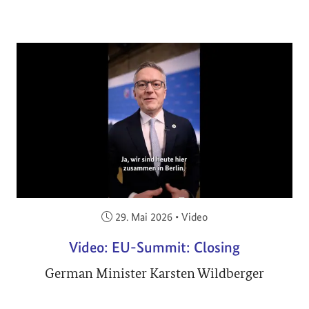
Veröffentlicht am:
29. Mai 2026
•
Video
Video: EU-Summit: Closing
German Minister Karsten Wildberger