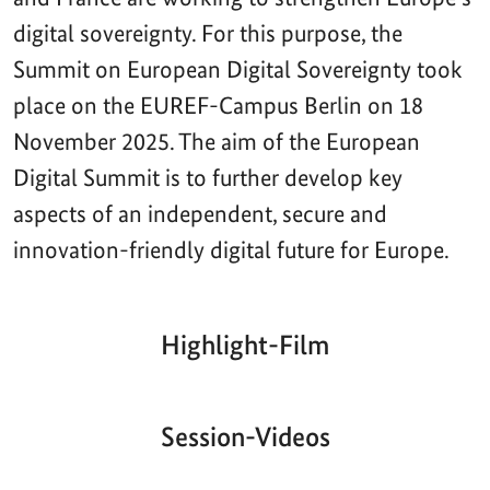
digital sovereignty. For this purpose, the
Summit on European Digital Sovereignty took
place on the EUREF-Campus Berlin on 18
November 2025. The aim of the European
Digital Summit is to further develop key
aspects of an independent, secure and
innovation-friendly digital future for Europe.
Highlight-Film
Aktueller
Gesamtlaufzeit
00:00
|
00:00
Zeitpunkt
Video-
Player
Session-Videos