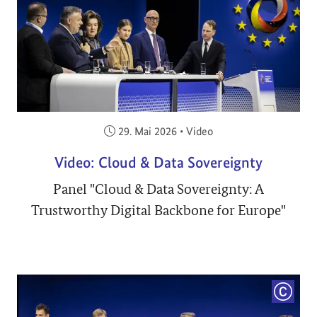
Veröffentlicht am:
29. Mai 2026
•
Video
Video: Cloud & Data Sovereignty
Panel "Cloud & Data Sovereignty: A
Trustworthy Digital Backbone for Europe"
COPYRI