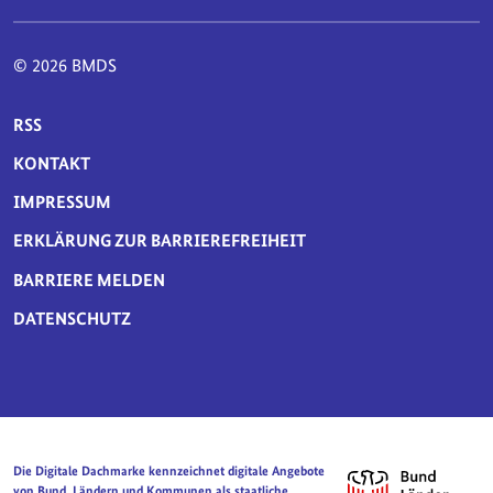
© 2026 BMDS
SERVICE-NAVIGATION FUSSBEREICH
RSS
KONTAKT
IMPRESSUM
ERKLÄRUNG ZUR BARRIEREFREIHEIT
BARRIERE MELDEN
DATENSCHUTZ
Die Digitale Dachmarke kennzeichnet digitale Angebote
von Bund, Ländern und Kommunen als staatliche