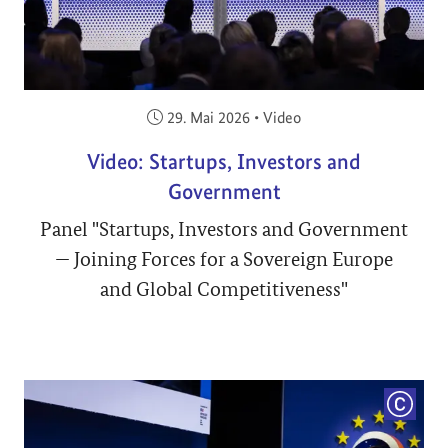
Veröffentlicht am:
29. Mai 2026
•
Video
Video: Startups, Investors and
Government
Panel "Startups, Investors and Government
— Joining Forces for a Sovereign Europe
and Global Competitiveness"
COPYRI