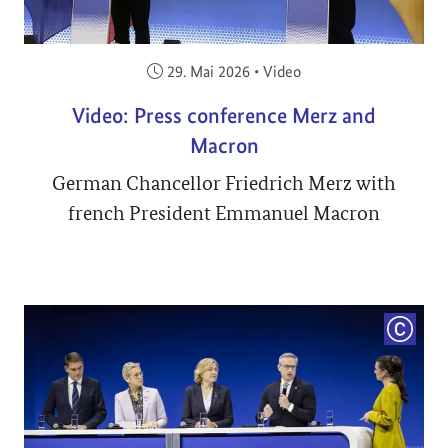
Veröffentlicht am:
29. Mai 2026
•
Video
Video: Press conference Merz and
Macron
German Chancellor Friedrich Merz with
french President Emmanuel Macron
COPYRI