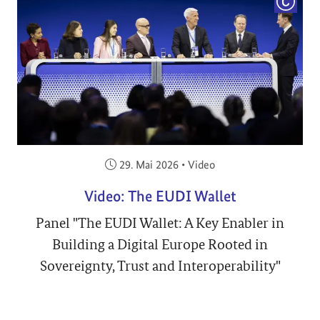
COPYRI
Veröffentlicht am:
29. Mai 2026
•
Video
Video: The EUDI Wallet
Panel "The EUDI Wallet: A Key Enabler in
Building a Digital Europe Rooted in
Sovereignty, Trust and Interoperability"